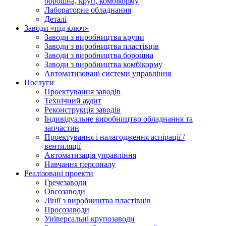
борошна, круп, комбікорму
Лабораторне обладнання
Деталі
Заводи «під ключ»
Заводи з виробництва крупи
Заводи з виробництва пластівців
Заводи з виробництва борошна
Заводи з виробництва комбікорму
Автоматизовані системи управління
Послуги
Проектування заводів
Технічний аудит
Реконструкція заводів
Індивідуальне виробництво обладнання та
запчастин
Проектування і налагодження аспірації /
вентиляції
Автоматизація управління
Навчання персоналу
Реалізовані проекти
Гречезаводи
Овсозаводи
Лінії з виробництва пластівців
Просозаводи
Універсальні крупозаводи