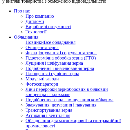
у вигляді товариства з обмеженою відповідальністю
Про нас
Про компанію
Дипломи
Виробничі потужності
Технології
Обладнання
Новинки
Все обладнання
Очищення зерна
Фракціонування і сортування зерна
Гідротермічна обробка зерна (ГТО)
Лущення і шліфування зерна
Подрібнення і вимелювання зерна
Плющення і сушіння зерна
Модульні заводи
Фотосепаратори
Лінії переробки зернобобових в білковий
концентрат і крохмаль
Подрібнення зерна і змішування комбікорма
Зважування, дозування і пакування
Транспортування зерна
Аспірація і вентиляція
Обладнання для масложирової та екстракційної
промисловості