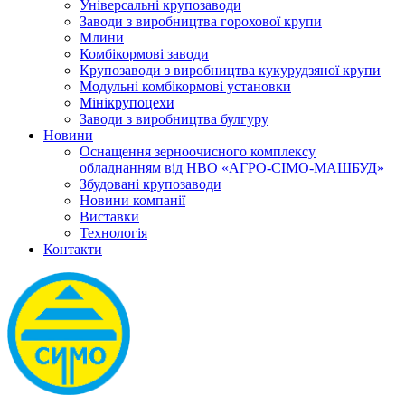
Універсальні крупозаводи
Заводи з виробництва горохової крупи
Млини
Комбікормові заводи
Крупозаводи з виробництва кукурудзяної крупи
Модульні комбікормові установки
Мінікрупоцехи
Заводи з виробництва булгуру
Новини
Оснащення зерноочисного комплексу
обладнанням від НВО «АГРО-СІМО-МАШБУД»
Збудовані крупозаводи
Новини компанії
Виставки
Технологія
Контакти