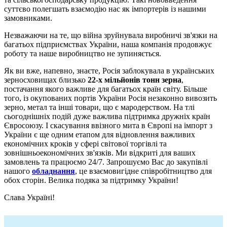
суттєво полегшать взаємодію нас як імпортерів із нашими
замовниками.
Незважаючи на те, що війна зруйнувала виробничі зв'язки на
багатьох підприємствах України, наша компанія продовжує
роботу та наше виробництво не зупиняється.
Як ви вже, напевно, знаєте, Росія заблокувала в українських
зерносховищах близько
22-х мільйонів тонн зерна
,
постачання якого важливе для багатьох країн світу. Більше
того, із окупованих портів України Росія незаконно вивозить
зерно, метал та інші товари, що є мародерством. На тлі
сьогоднішніх подій дуже важлива підтримка дружніх країн
Євросоюзу. І скасування ввізного мита в Європі на імпорт з
України є ще одним етапом для відновлення важливих
економічних кроків у сфері світової торгівлі та
зовнішньоекономічних зв'язків. Ми відкриті для ваших
замовлень та працюємо 24/7. Запрошуємо Вас до закупівлі
нашого
обладнання
, це взаємовигідне співробітництво для
обох сторін. Велика подяка за підтримку України!
Слава Україні!