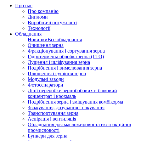
Про нас
Про компанію
Дипломи
Виробничі потужності
Технології
Обладнання
Новинки
Все обладнання
Очищення зерна
Фракціонування і сортування зерна
Гідротермічна обробка зерна (ГТО)
Лущення і шліфування зерна
Подрібнення і вимелювання зерна
Плющення і сушіння зерна
Модульні заводи
Фотосепаратори
Лінії переробки зернобобових в білковий
концентрат і крохмаль
Подрібнення зерна і змішування комбікорма
Зважування, дозування і пакування
Транспортування зерна
Аспірація і вентиляція
Обладнання для масложирової та екстракційної
промисловості
Бункери для зерна,