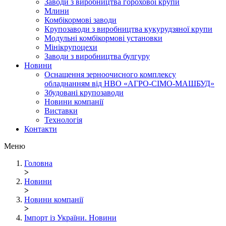
Заводи з виробництва горохової крупи
Млини
Комбікормові заводи
Крупозаводи з виробництва кукурудзяної крупи
Модульні комбікормові установки
Мінікрупоцехи
Заводи з виробництва булгуру
Новини
Оснащення зерноочисного комплексу
обладнанням від НВО «АГРО-СІМО-МАШБУД»
Збудовані крупозаводи
Новини компанії
Виставки
Технологія
Контакти
Меню
Головна
>
Новини
>
Новини компанії
>
Імпорт із України. Новини