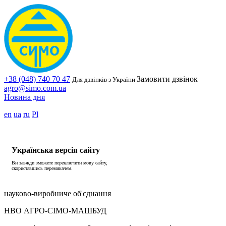
+38 (048) 740 70 47
Замовити дзвінок
Для дзвінків з України
agro@simo.com.ua
Новина дня
en
ua
ru
Pl
Українська версія сайту
Ви завжди зможете переключити мову сайту,
скориставшись перемикачем.
науково-виробниче об'єднання
НВО АГРО-СІМО-МАШБУД