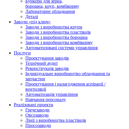
Бункери для зерна,
борошна, круп, комбікорму
Лабораторне обладнання
Деталі
Заводи «під ключ»
Заводи з виробництва крупи
Заводи з виробництва пластівців
Заводи з виробництва борошна
Заводи з виробництва комбікорму
Автоматизовані системи управління
Послуги
Проектування заводів
Технічний аудит
Реконструкція заводів
Індивідуальне виробництво обладнання та
запчастин
Проектування і налагодження аспірації /
вентиляції
Автоматизація управління
Навчання персоналу
Реалізовані проекти
Гречезаводи
Овсозаводи
Лінії з виробництва пластівців
Просозаводи