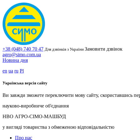
+38 (048) 740 70 47
Замовити дзвінок
Для дзвінків з України
agro@simo.com.ua
Новина дня
en
ua
ru
Pl
Українська версія сайту
Ви завжди зможете переключити мову сайту, скориставшись пе
науково-виробниче об'єднання
НВО АГРО-СІМО-МАШБУД
у вигляді товариства з обмеженою відповідальністю
Про нас