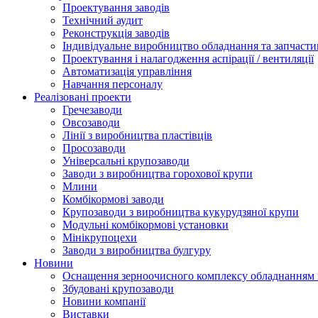
Проектування заводів
Технічний аудит
Реконструкція заводів
Індивідуальне виробництво обладнання та запчасти
Проектування і налагодження аспірації / вентиляції
Автоматизація управління
Навчання персоналу
Реалізовані проекти
Гречезаводи
Овсозаводи
Лінії з виробництва пластівців
Просозаводи
Універсальні крупозаводи
Заводи з виробництва горохової крупи
Млини
Комбікормові заводи
Крупозаводи з виробництва кукурудзяної крупи
Модульні комбікормові установки
Мінікрупоцехи
Заводи з виробництва булгуру
Новини
Оснащення зерноочисного комплексу обладнанн
Збудовані крупозаводи
Новини компанії
Виставки