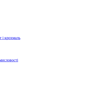
т і крохмаль
мисловості