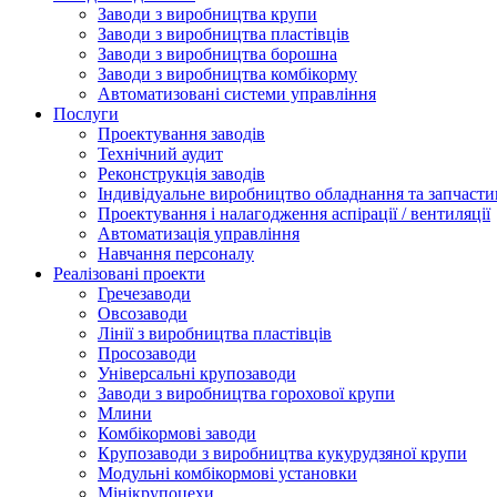
Заводи з виробництва крупи
Заводи з виробництва пластівців
Заводи з виробництва борошна
Заводи з виробництва комбікорму
Автоматизовані системи управління
Послуги
Проектування заводів
Технічний аудит
Реконструкція заводів
Індивідуальне виробництво обладнання та запчасти
Проектування і налагодження аспірації / вентиляції
Автоматизація управління
Навчання персоналу
Реалізовані проекти
Гречезаводи
Овсозаводи
Лінії з виробництва пластівців
Просозаводи
Універсальні крупозаводи
Заводи з виробництва горохової крупи
Млини
Комбікормові заводи
Крупозаводи з виробництва кукурудзяної крупи
Модульні комбікормові установки
Мінікрупоцехи