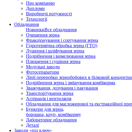
Про компанію
Дипломи
Виробничі потужності
Технології
Обладнання
Новинки
Все обладнання
Очищення зерна
Фракціонування і сортування зерна
Гідротермічна обробка зерна (ГТО)
Лущення і шліфування зерна
Подрібнення і вимелювання зерна
Плющення і сушіння зерна
Модульні заводи
Фотосепаратори
Лінії переробки зернобобових в білковий концентра
Подрібнення зерна і змішування комбікорма
Зважування, дозування і пакування
Транспортування зерна
Аспірація і вентиляція
Обладнання для масложирової та екстракційної про
Бункери для зерна,
борошна, круп, комбікорму
Лабораторне обладнання
Деталі
Заводи «під ключ»