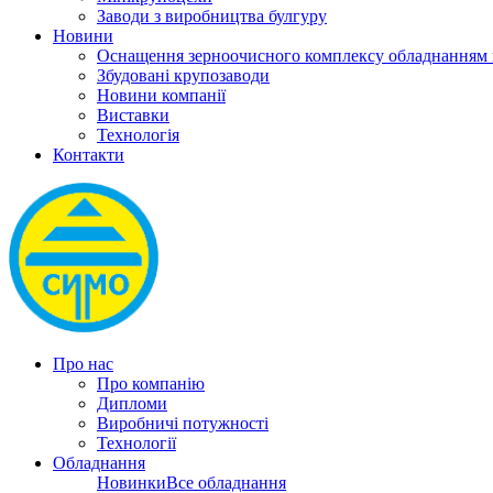
Заводи з виробництва булгуру
Новини
Оснащення зерноочисного комплексу обладнанн
Збудовані крупозаводи
Новини компанії
Виставки
Технологія
Контакти
Про нас
Про компанію
Дипломи
Виробничі потужності
Технології
Обладнання
Новинки
Все обладнання