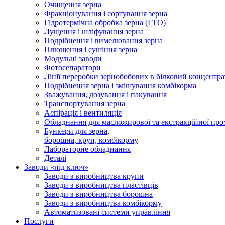
Очищення зерна
Фракціонування і сортування зерна
Гідротермічна обробка зерна (ГТО)
Лущення і шліфування зерна
Подрібнення і вимелювання зерна
Плющення і сушіння зерна
Модульні заводи
Фотосепаратори
Лінії переробки зернобобових в білковий концентра
Подрібнення зерна і змішування комбікорма
Зважування, дозування і пакування
Транспортування зерна
Аспірація і вентиляція
Обладнання для масложирової та екстракційної про
Бункери для зерна,
борошна, круп, комбікорму
Лабораторне обладнання
Деталі
Заводи «під ключ»
Заводи з виробництва крупи
Заводи з виробництва пластівців
Заводи з виробництва борошна
Заводи з виробництва комбікорму
Автоматизовані системи управління
Послуги