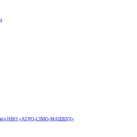
н
ям від НВО «АГРО-СІМО-МАШБУД»