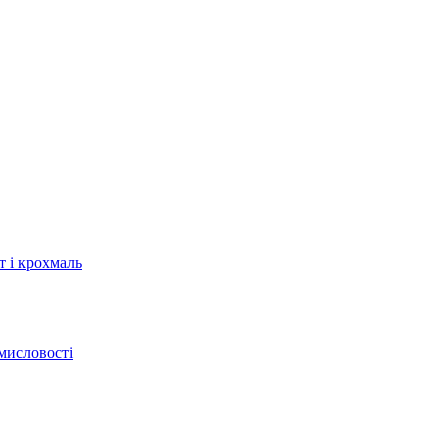
т і крохмаль
мисловості