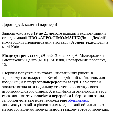
Дорогі друзі, колеги і партнери!
Запрошуємо вас
з 19 по 21 лютого
відвідати експозиційний
стенд компанії
НВО «АГРО-СІМО-МАШБУД»
на Дев'ятій
міжнародній спеціалізованій виставці
«Зернові технології»
в
місті Київ.
Місце зустрічі: стенд 2А 336
, Хол 2, вхід А, Міжнародний
Виставковий Центр (МВЦ), м. Київ, Броварський проспект,
15.
Щорічна популярна виставка інноваційних рішень в
зерновому господарстві в Києві - відмінний майданчик для
комунікацій у сфері
зернопереробної галузі
. Саме тут ви
зможете визначити подальшу стратегію розвитку свого
агропромислового бізнесу. А наші фахівці ознайомлять вас з
ефективними
технологіями переробки і зберігання зерна
,
запропонують вам нове технологічне
обладнання
,
допоможуть знайти рішення для модернізації обладнання з
метою збільшення продуктивності і виходу готової продукції.