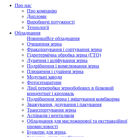
Про нас
Про компанію
Дипломи
Виробничі потужності
Технології
Обладнання
Новинки
Все обладнання
Очищення зерна
Фракціонування і сортування зерна
Гідротермічна обробка зерна (ГТО)
Лущення і шліфування зерна
Подрібнення і вимелювання зерна
Плющення і сушіння зерна
Модульні заводи
Фотосепаратори
Лінії переробки зернобобових в білковий
концентрат і крохмаль
Подрібнення зерна і змішування комбікорма
Зважування, дозування і пакування
Транспортування зерна
Аспірація і вентиляція
Обладнання для масложирової та екстракційної
промисловості
Бункери для зерна,