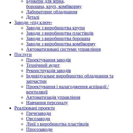
Бункери для зерна,
борошна, круп, комбікорму
Лабораторне обладнання
Деталі
Заводи «під ключ»
Заводи з виробництва крупи
Заводи з виробництва пластівців
Заводи з виробництва борошна
Заводи з виробництва комбікорму
Автоматизовані системи управління
Послуги
Проектування заводів
Технічний аудит
Реконструкція заводів
Індивідуальне виробництво обладнання та
запчастин
Проектування і налагодження аспірації /
вентиляції
Автоматизація управління
Навчання персоналу
Реалізовані проекти
Гречезаводи
Овсозаводи
Лінії з виробництва пластівців
Просозаводи