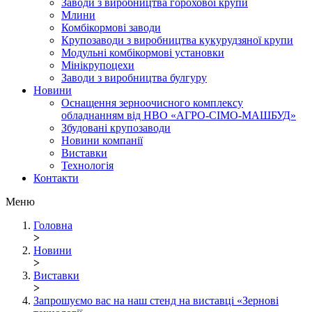
Заводи з виробництва горохової крупи
Млини
Комбікормові заводи
Крупозаводи з виробництва кукурудзяної крупи
Модульні комбікормові установки
Мінікрупоцехи
Заводи з виробництва булгуру
Новини
Оснащення зерноочисного комплексу
обладнанням від НВО «АГРО-СІМО-МАШБУД»
Збудовані крупозаводи
Новини компанії
Виставки
Технологія
Контакти
Меню
Головна
>
Новини
>
Виставки
>
Запрошуємо вас на наш стенд на виставці «Зернові