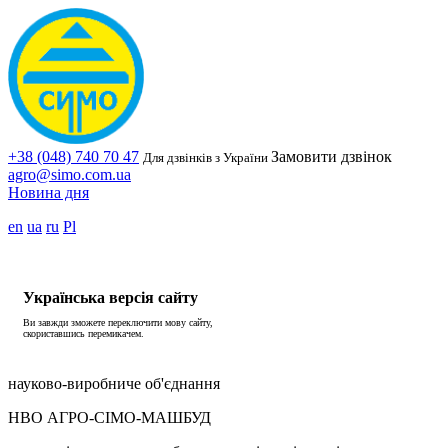
+38 (048) 740 70 47
Замовити дзвінок
Для дзвінків з України
agro@simo.com.ua
Новина дня
en
ua
ru
Pl
Українська версія сайту
Ви завжди зможете переключити мову сайту,
скориставшись перемикачем.
науково-виробниче об'єднання
НВО АГРО-СІМО-МАШБУД