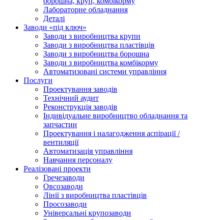
борошна, круп, комбікорму
Лабораторне обладнання
Деталі
Заводи «під ключ»
Заводи з виробництва крупи
Заводи з виробництва пластівців
Заводи з виробництва борошна
Заводи з виробництва комбікорму
Автоматизовані системи управління
Послуги
Проектування заводів
Технічний аудит
Реконструкція заводів
Індивідуальне виробництво обладнання та
запчастин
Проектування і налагодження аспірації /
вентиляції
Автоматизація управління
Навчання персоналу
Реалізовані проекти
Гречезаводи
Овсозаводи
Лінії з виробництва пластівців
Просозаводи
Універсальні крупозаводи