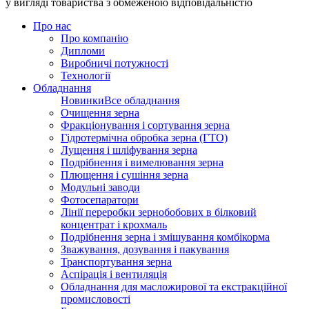
у вигляді товариства з обмеженою відповідальністю
Про нас
Про компанію
Дипломи
Виробничі потужності
Технології
Обладнання
Новинки
Все обладнання
Очищення зерна
Фракціонування і сортування зерна
Гідротермічна обробка зерна (ГТО)
Лущення і шліфування зерна
Подрібнення і вимелювання зерна
Плющення і сушіння зерна
Модульні заводи
Фотосепаратори
Лінії переробки зернобобових в білковий
концентрат і крохмаль
Подрібнення зерна і змішування комбікорма
Зважування, дозування і пакування
Транспортування зерна
Аспірація і вентиляція
Обладнання для масложирової та екстракційної
промисловості