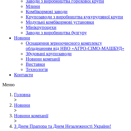
Заводи з виробництва горохової крупи
Млини
Комбікормові заводи
Крупозаводи з виробництва кукурудзяної крупи
Модульні комбікормові установки
Мінікрупоцехи
Заводи з виробництва булгуру
Новини
Оснащення зерноочисного комплексу
обладнанням від НВО «АГРО-СІМО-МАШБУД»
Збудовані крупозаводи
Новини компанії
Виставки
Технологія
Контакти
Меню
Головна
>
Новини
>
Новини компанії
>
З Днем Прапора та Днем Незалежності України!