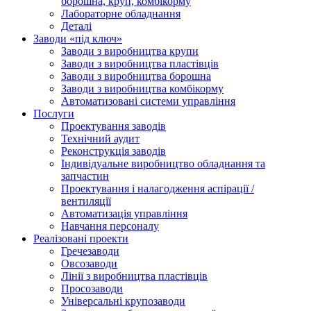
борошна, круп, комбікорму
Лабораторне обладнання
Деталі
Заводи «під ключ»
Заводи з виробництва крупи
Заводи з виробництва пластівців
Заводи з виробництва борошна
Заводи з виробництва комбікорму
Автоматизовані системи управління
Послуги
Проектування заводів
Технічний аудит
Реконструкція заводів
Індивідуальне виробництво обладнання та
запчастин
Проектування і налагодження аспірації /
вентиляції
Автоматизація управління
Навчання персоналу
Реалізовані проекти
Гречезаводи
Овсозаводи
Лінії з виробництва пластівців
Просозаводи
Універсальні крупозаводи