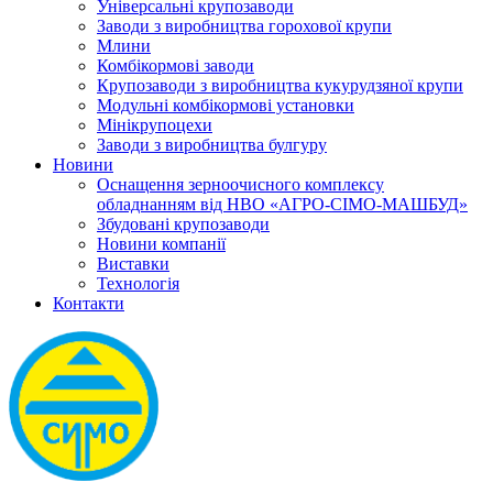
Універсальні крупозаводи
Заводи з виробництва горохової крупи
Млини
Комбікормові заводи
Крупозаводи з виробництва кукурудзяної крупи
Модульні комбікормові установки
Мінікрупоцехи
Заводи з виробництва булгуру
Новини
Оснащення зерноочисного комплексу
обладнанням від НВО «АГРО-СІМО-МАШБУД»
Збудовані крупозаводи
Новини компанії
Виставки
Технологія
Контакти