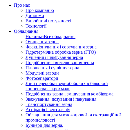
Про нас
Про компанію
Дипломи
Виробничі потужності
Технології
Обладнання
Новинки
Все обладнання
Очищення зерна
Фракціонування і сортування зерна
Гідротермічна обробка зерна (ГТО)
Лущення і шліфування зерна
Подрібнення і вимелювання зерна
Плющення і сушіння зерна
Модульні заводи
Фотосепаратори
Лінії переробки зернобобових в білковий
концентрат і крохмаль
Подрібнення зерна і змішування комбікорма
Зважування, дозування і пакування
Транспортування зерна
Аспірація і вентиляція
Обладнання для масложирової та екстракційної
промисловості
Бункери для зерна,