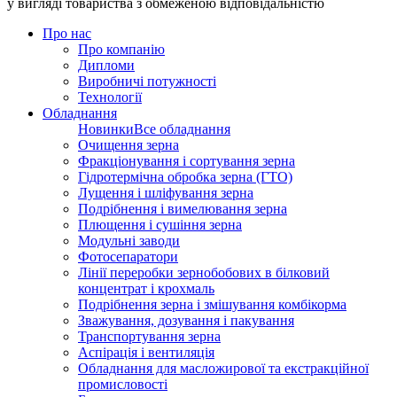
у вигляді товариства з обмеженою відповідальністю
Про нас
Про компанію
Дипломи
Виробничі потужності
Технології
Обладнання
Новинки
Все обладнання
Очищення зерна
Фракціонування і сортування зерна
Гідротермічна обробка зерна (ГТО)
Лущення і шліфування зерна
Подрібнення і вимелювання зерна
Плющення і сушіння зерна
Модульні заводи
Фотосепаратори
Лінії переробки зернобобових в білковий
концентрат і крохмаль
Подрібнення зерна і змішування комбікорма
Зважування, дозування і пакування
Транспортування зерна
Аспірація і вентиляція
Обладнання для масложирової та екстракційної
промисловості