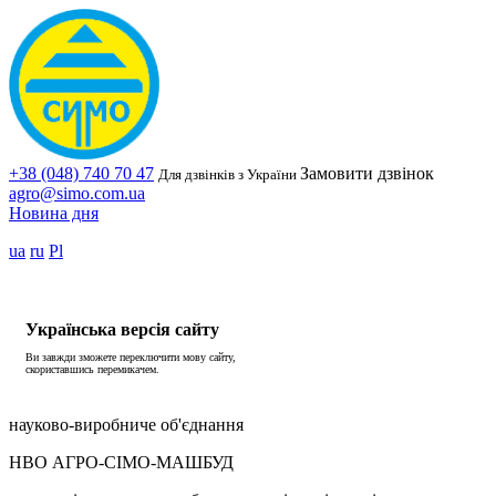
+38 (048) 740 70 47
Замовити дзвінок
Для дзвінків з України
agro@simo.com.ua
Новина дня
ua
ru
Pl
Українська версія сайту
Ви завжди зможете переключити мову сайту,
скориставшись перемикачем.
науково-виробниче об'єднання
НВО АГРО-СІМО-МАШБУД