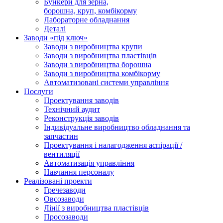
Бункери для зерна,
борошна, круп, комбікорму
Лабораторне обладнання
Деталі
Заводи «під ключ»
Заводи з виробництва крупи
Заводи з виробництва пластівців
Заводи з виробництва борошна
Заводи з виробництва комбікорму
Автоматизовані системи управління
Послуги
Проектування заводів
Технічний аудит
Реконструкція заводів
Індивідуальне виробництво обладнання та
запчастин
Проектування і налагодження аспірації /
вентиляції
Автоматизація управління
Навчання персоналу
Реалізовані проекти
Гречезаводи
Овсозаводи
Лінії з виробництва пластівців
Просозаводи