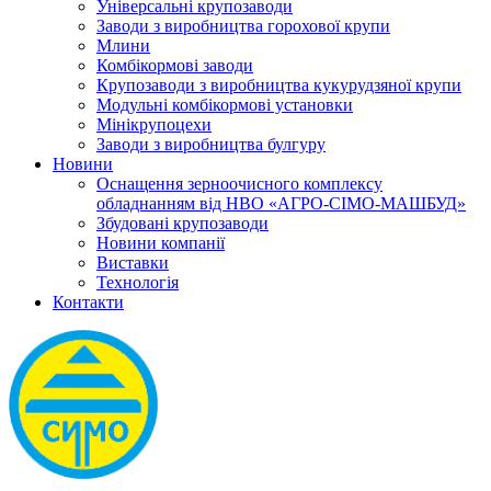
Універсальні крупозаводи
Заводи з виробництва горохової крупи
Млини
Комбікормові заводи
Крупозаводи з виробництва кукурудзяної крупи
Модульні комбікормові установки
Мінікрупоцехи
Заводи з виробництва булгуру
Новини
Оснащення зерноочисного комплексу
обладнанням від НВО «АГРО-СІМО-МАШБУД»
Збудовані крупозаводи
Новини компанії
Виставки
Технологія
Контакти