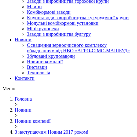
Заводи з виробництва горохової крупи
Млини
Комбікормові заводи
Крупозаводи з виробництва кукурудзяної крупи
Модульні комбікормові установки
Мінікрупоцехи
Заводи з виробництва булгуру
Новини
Оснащення зерноочисного комплексу
обладнанням від НВО «АГРО-СІМО-МАШБУД»
Збудовані крупозаводи
Новини компанії
Виставки
Технологія
Контакти
Меню
Головна
>
Новини
>
Новини компанії
>
З наступаючим Новим 2017 роком!