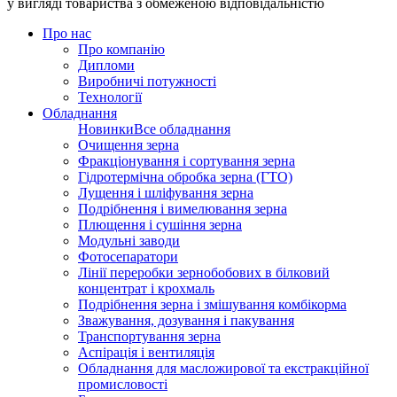
у вигляді товариства з обмеженою відповідальністю
Про нас
Про компанію
Дипломи
Виробничі потужності
Технології
Обладнання
Новинки
Все обладнання
Очищення зерна
Фракціонування і сортування зерна
Гідротермічна обробка зерна (ГТО)
Лущення і шліфування зерна
Подрібнення і вимелювання зерна
Плющення і сушіння зерна
Модульні заводи
Фотосепаратори
Лінії переробки зернобобових в білковий
концентрат і крохмаль
Подрібнення зерна і змішування комбікорма
Зважування, дозування і пакування
Транспортування зерна
Аспірація і вентиляція
Обладнання для масложирової та екстракційної
промисловості