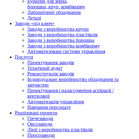
Бункери для зерна,
борошна, круп, комбікорму
Лабораторне обладнання
Деталі
Заводи «під ключ»
Заводи з виробництва крупи
Заводи з виробництва пластівців
Заводи з виробництва борошна
Заводи з виробництва комбікорму
Автоматизовані системи управління
Послуги
Проектування заводів
Технічний аудит
Реконструкція заводів
Індивідуальне виробництво обладнання та
запчастин
Проектування і налагодження аспірації /
вентиляції
Автоматизація управління
Навчання персоналу
Реалізовані проекти
Гречезаводи
Овсозаводи
Лінії з виробництва пластівців
Просозаводи