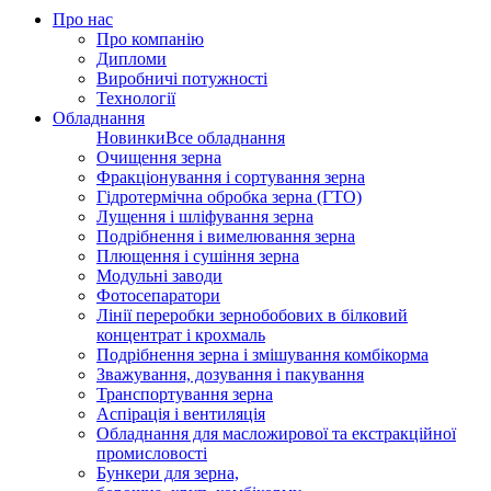
Про нас
Про компанію
Дипломи
Виробничі потужності
Технології
Обладнання
Новинки
Все обладнання
Очищення зерна
Фракціонування і сортування зерна
Гідротермічна обробка зерна (ГТО)
Лущення і шліфування зерна
Подрібнення і вимелювання зерна
Плющення і сушіння зерна
Модульні заводи
Фотосепаратори
Лінії переробки зернобобових в білковий
концентрат і крохмаль
Подрібнення зерна і змішування комбікорма
Зважування, дозування і пакування
Транспортування зерна
Аспірація і вентиляція
Обладнання для масложирової та екстракційної
промисловості
Бункери для зерна,