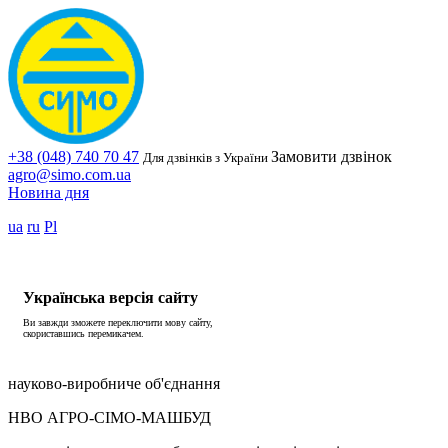
+38 (048) 740 70 47
Замовити дзвінок
Для дзвінків з України
agro@simo.com.ua
Новина дня
ua
ru
Pl
Українська версія сайту
Ви завжди зможете переключити мову сайту,
скориставшись перемикачем.
науково-виробниче об'єднання
НВО АГРО-СІМО-МАШБУД