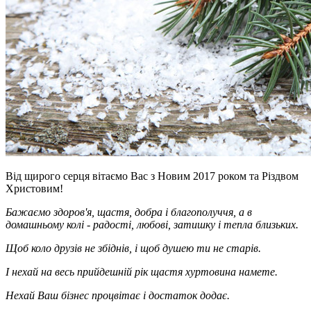
Від щирого серця вітаємо Вас з Новим 2017 роком та Різдвом
Христовим!
Бажаємо здоров'я, щастя, добра і благополуччя, а в
домашньому колі - радості, любові, затишку і тепла близьких.
Щоб коло друзів не збіднів, і щоб душею ти не старів.
І нехай на весь прийдешній рік щастя хуртовина намете.
Нехай Ваш бізнес процвітає і достаток додає.