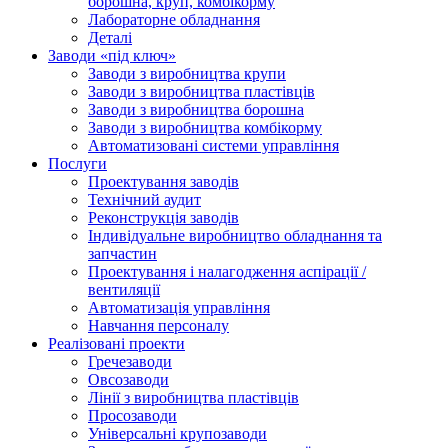
борошна, круп, комбікорму
Лабораторне обладнання
Деталі
Заводи «під ключ»
Заводи з виробництва крупи
Заводи з виробництва пластівців
Заводи з виробництва борошна
Заводи з виробництва комбікорму
Автоматизовані системи управління
Послуги
Проектування заводів
Технічний аудит
Реконструкція заводів
Індивідуальне виробництво обладнання та
запчастин
Проектування і налагодження аспірації /
вентиляції
Автоматизація управління
Навчання персоналу
Реалізовані проекти
Гречезаводи
Овсозаводи
Лінії з виробництва пластівців
Просозаводи
Універсальні крупозаводи