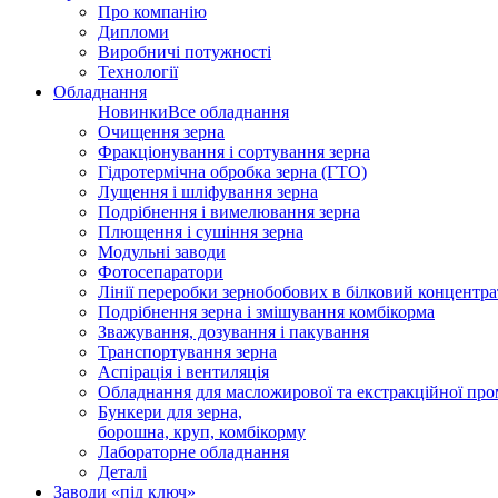
Про компанію
Дипломи
Виробничі потужності
Технології
Обладнання
Новинки
Все обладнання
Очищення зерна
Фракціонування і сортування зерна
Гідротермічна обробка зерна (ГТО)
Лущення і шліфування зерна
Подрібнення і вимелювання зерна
Плющення і сушіння зерна
Модульні заводи
Фотосепаратори
Лінії переробки зернобобових в білковий концентра
Подрібнення зерна і змішування комбікорма
Зважування, дозування і пакування
Транспортування зерна
Аспірація і вентиляція
Обладнання для масложирової та екстракційної про
Бункери для зерна,
борошна, круп, комбікорму
Лабораторне обладнання
Деталі
Заводи «під ключ»