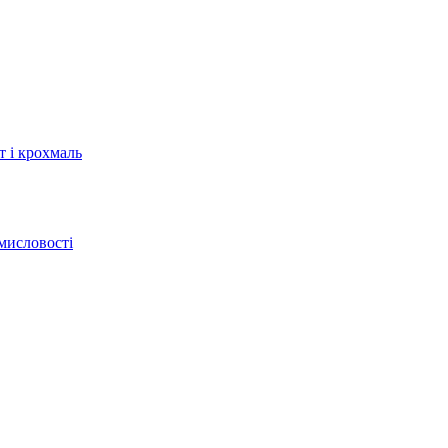
т і крохмаль
мисловості