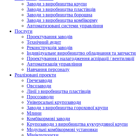
Заводи з виробництва крупи
Заводи з виробництва пластівців
Заводи з виробництва борошна
Заводи з виробництва комбікорму
Автоматизовані системи управління
Послуги
Проектування заводів
Технічний аудит
Реконструкція заводів
Індивідуальне виробництво обладнання та запчасти
Проектування і налагодження аспірації / вентиляції
Автоматизація управління
Навчання персоналу
Реалізовані проекти
Гречезаводи
Овсозаводи
Лінії з виробництва пластівців
Просозаводи
Універсальні крупозаводи
Заводи з виробництва горохової крупи
Млини
Комбікормові заводи
Крупозаводи з виробництва кукурудзяної крупи
Модульні комбікормові установки
Мінікрупоцехи