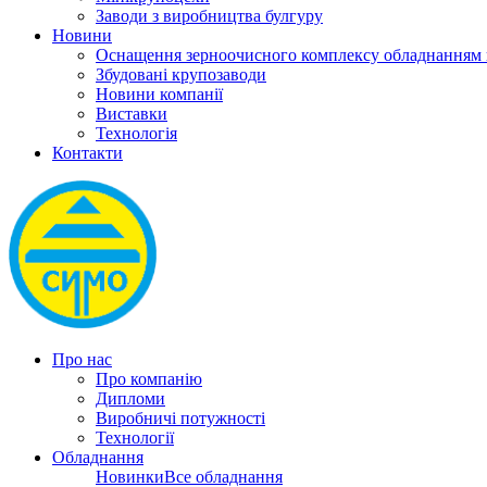
Заводи з виробництва булгуру
Новини
Оснащення зерноочисного комплексу обладнанн
Збудовані крупозаводи
Новини компанії
Виставки
Технологія
Контакти
Про нас
Про компанію
Дипломи
Виробничі потужності
Технології
Обладнання
Новинки
Все обладнання