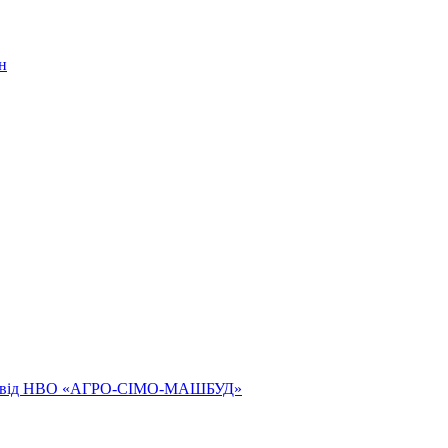
н
ям від НВО «АГРО-СІМО-МАШБУД»