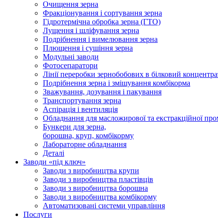
Очищення зерна
Фракціонування і сортування зерна
Гідротермічна обробка зерна (ГТО)
Лущення і шліфування зерна
Подрібнення і вимелювання зерна
Плющення і сушіння зерна
Модульні заводи
Фотосепаратори
Лінії переробки зернобобових в білковий концентра
Подрібнення зерна і змішування комбікорма
Зважування, дозування і пакування
Транспортування зерна
Аспірація і вентиляція
Обладнання для масложирової та екстракційної про
Бункери для зерна,
борошна, круп, комбікорму
Лабораторне обладнання
Деталі
Заводи «під ключ»
Заводи з виробництва крупи
Заводи з виробництва пластівців
Заводи з виробництва борошна
Заводи з виробництва комбікорму
Автоматизовані системи управління
Послуги