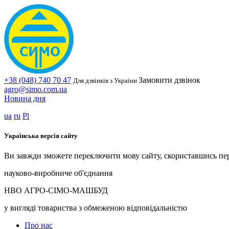
+38 (048) 740 70 47
Замовити дзвінок
Для дзвінків з України
agro@simo.com.ua
Новина дня
ua
ru
Pl
Українська версія сайту
Ви завжди зможете переключити мову сайту, скориставшись пе
науково-виробниче об'єднання
НВО АГРО-СІМО-МАШБУД
у вигляді товариства з обмеженою відповідальністю
Про нас