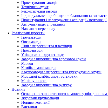
Проектування заводів
Технічний аудит
Реконструкція заводів
Індивідуальне виробництво обладнання та запчасти
Проектування і налагодження аспірації / вентиляції
Автоматизація управління
Навчання персоналу
Реалізовані проекти
Гречезаводи
Овсозаводи
Лінії з виробництва пластівців
Просозаводи
Універсальні крупозаводи
Заводи з виробництва горохової крупи
Млини
Комбікормові заводи
Крупозаводи з виробництва кукурудзяної крупи
Модульні комбікормові установки
Мінікрупоцехи
Заводи з виробництва булгуру
Новини
Оснащення зерноочисного комплексу обладнанн
Збудовані крупозаводи
Новини компанії
Виставки