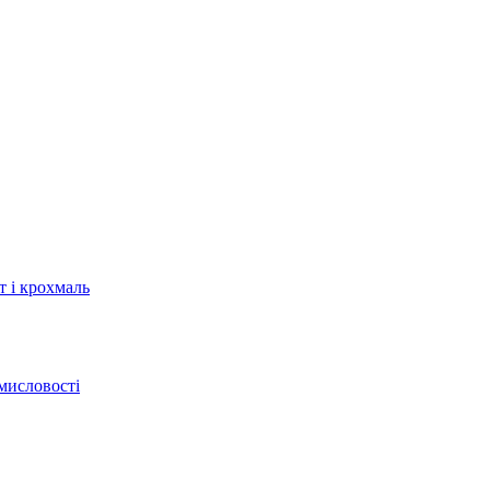
т і крохмаль
мисловості