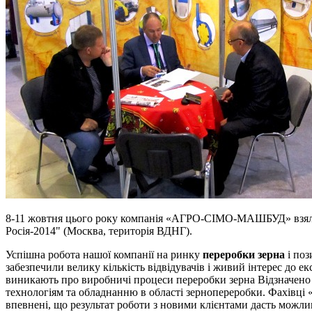
8-11 жовтня цього року компанія «АГРО-СІМО-МАШБУД» взяла у
Росія-2014" (Москва, територія ВДНГ).
Успішна робота нашої компанії на ринку
переробки зерна
і поз
забезпечили велику кількість відвідувачів і живий інтерес д
виникають про виробничі процеси переробки зерна Відзначено
технологіям та обладнанню в області зернопереробки. Фахів
впевнені, що результат роботи з новими клієнтами дасть можлив