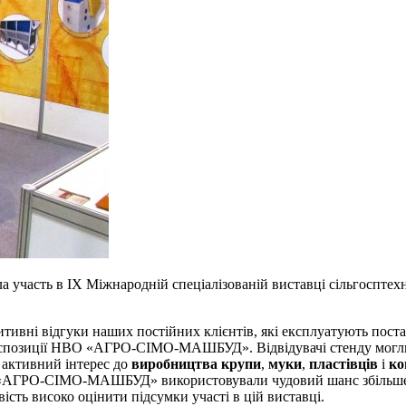
часть в IX Міжнародній спеціалізованій виставці сільгосптехн
итивні відгуки наших постійних клієнтів, які експлуатують пос
о експозиції НВО «АГРО-СІМО-МАШБУД». Відвідувачі стенду могли
 активний інтерес до
виробництва крупи
,
муки
,
пластівців
і
ко
ці «АГРО-СІМО-МАШБУД» використовували чудовий шанс збільшен
ість високо оцінити підсумки участі в цій виставці.