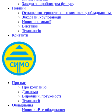
Заводи з виробництва булгуру
Новини
Оснащення зерноочисного комплексу обладнанн
Збудовані крупозаводи
Новини компанії
Виставки
Технологія
Контакти
Про нас
Про компанію
Дипломи
Виробничі потужності
Технології
Обладнання
Новинки
Все обладнання