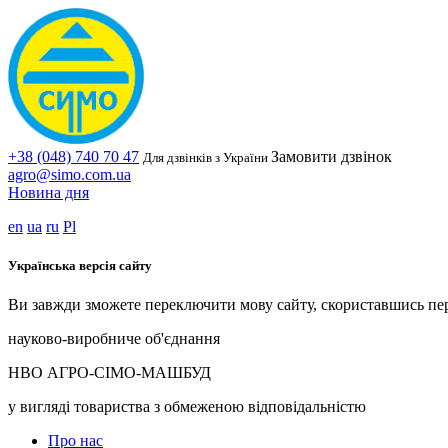
+38 (048) 740 70 47
Замовити дзвінок
Для дзвінків з України
agro@simo.com.ua
Новина дня
en
ua
ru
Pl
Українська версія сайту
Ви завжди зможете переключити мову сайту, скориставшись пе
науково-виробниче об'єднання
НВО АГРО-СІМО-МАШБУД
у вигляді товариства з обмеженою відповідальністю
Про нас