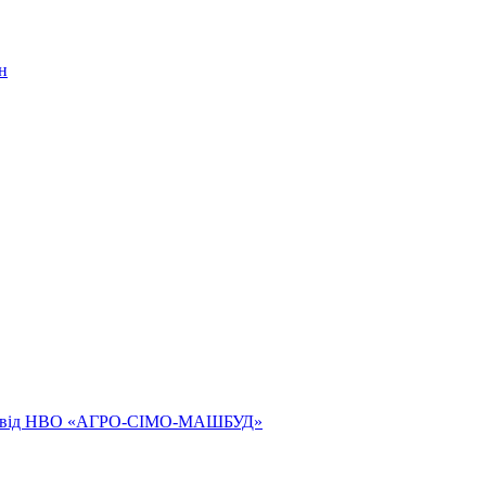
н
ям від НВО «АГРО-СІМО-МАШБУД»