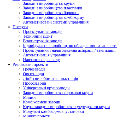
Заводи з виробництва крупи
Заводи з виробництва пластівців
Заводи з виробництва борошна
Заводи з виробництва комбікорму
Автоматизовані системи управління
Послуги
Проектування заводів
Технічний аудит
Реконструкція заводів
Індивідуальне виробництво обладнання та запчасти
Проектування і налагодження аспірації / вентиляції
Автоматизація управління
Навчання персоналу
Реалізовані проекти
Гречезаводи
Овсозаводи
Лінії з виробництва пластівців
Просозаводи
Універсальні крупозаводи
Заводи з виробництва горохової крупи
Млини
Комбікормові заводи
Крупозаводи з виробництва кукурудзяної крупи
Модульні комбікормові установки
Мінікрупоцехи