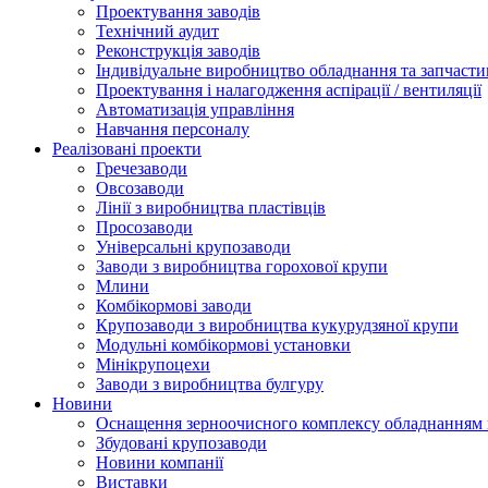
Проектування заводів
Технічний аудит
Реконструкція заводів
Індивідуальне виробництво обладнання та запчасти
Проектування і налагодження аспірації / вентиляції
Автоматизація управління
Навчання персоналу
Реалізовані проекти
Гречезаводи
Овсозаводи
Лінії з виробництва пластівців
Просозаводи
Універсальні крупозаводи
Заводи з виробництва горохової крупи
Млини
Комбікормові заводи
Крупозаводи з виробництва кукурудзяної крупи
Модульні комбікормові установки
Мінікрупоцехи
Заводи з виробництва булгуру
Новини
Оснащення зерноочисного комплексу обладнанн
Збудовані крупозаводи
Новини компанії
Виставки