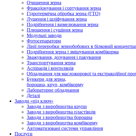
Очищення зерна
Фракціонування і сортування зерна
Гідротермічна обробка зерна (ГТО)
Лущення і шліфування зерна
Подрібнення і вимелювання зерна
Плющення і сушіння зерна
Модульні заводи
Фотосепаратори
Лінії переробки зернобобових в білковий концентра
Подрібнення зерна і змішування комбікорма
Зважування, дозування і пакування
Транспортування зерна
Аспірація і вентиляція
Обладнання для масложирової та екстракційної про
Бункери для зерна,
борошна, круп, комбікорму
Лабораторне обладнання
Деталі
Заводи «під ключ»
Заводи з виробництва крупи
Заводи з виробництва пластівців
Заводи з виробництва борошна
Заводи з виробництва комбікорму
Автоматизовані системи управління
Послуги