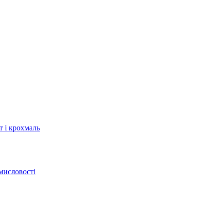
т і крохмаль
мисловості