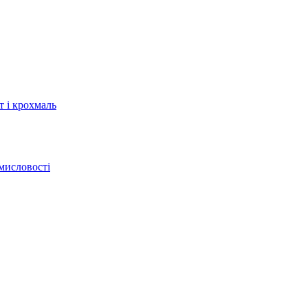
т і крохмаль
мисловості