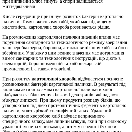
при випіканні хліба гинуть, а спори залишаються
життєдіяльними.
Кисле середовище пригнічує розвиток бактерій картопляної
палички. Тому в житньому хлібі, який має підвищену
кислотність, картопляна хвороба розвивається рідше.
На розмноження картопляної палички значний вплив має
порушення санітарного та технологічного режиму зберігання
та переробки зерна, борошна, а також випікання хліба та його
зберігання. У зв'язку з цим велике значення має дотримання
вимог санітарних та технологічних інструкцій, що діють в
елеваторній, борошномельній та хлібопекарській
промисловості, а також у торгівлі.
При розвитку
картопляної хвороби
відбувається посилене
розмноження бактерій картопляної палички. В результаті під
впливом активних амілаз картопляної палички в хлібі
відбувається збільшення кількості декстринів, які надають
м'якушу липкості. При цьому продукти розпаду білків, що
утворюються під дією протеолітичних ферментів картопляної
палички, мають різкий специфічний запах. Уражений
картопляною хворобою хліб набуває неприємного
специфічного запаху, має липкий м'якуш, який при сильному
ураженні тягнеться нитками, а потім у середині буханки
(батона) з'являється чорна порожнеча з сильним гнильним