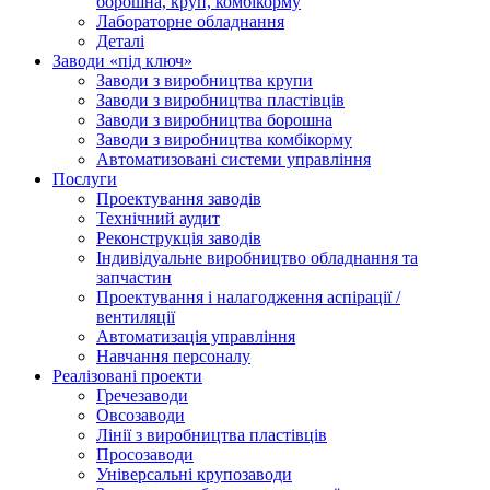
борошна, круп, комбікорму
Лабораторне обладнання
Деталі
Заводи «під ключ»
Заводи з виробництва крупи
Заводи з виробництва пластівців
Заводи з виробництва борошна
Заводи з виробництва комбікорму
Автоматизовані системи управління
Послуги
Проектування заводів
Технічний аудит
Реконструкція заводів
Індивідуальне виробництво обладнання та
запчастин
Проектування і налагодження аспірації /
вентиляції
Автоматизація управління
Навчання персоналу
Реалізовані проекти
Гречезаводи
Овсозаводи
Лінії з виробництва пластівців
Просозаводи
Універсальні крупозаводи