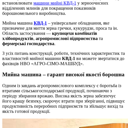
встановлювати
машини мийні КВД-1
у зерноочисних
відділеннях млинів для покращення показників
борошномельного виробництва.
Мийна машина
КВД-1
– універсальне обладнання, яке
призначене для миття зерна гречки, кукурудзи, проса та ін.
Область застосування —
крупоцехи комбінатів
хлібопродуктів
,
агропромислові підприємства
та
фермерські господарства
.
З усіх питань конструкції, роботи, технічних характеристик та
властивостей мийної машини
КВД-1
ви можете звертатися до
фахівців НВО «АГРО-СІМО-МАШБУД».
Мийна машина – гарант високої якості борошна
Одним із завдань агропромислового комплексу є боротьба із
втратами сільськогосподарської продукції, починаючи з
періоду збирання врожаю. Висока якість зерна забезпечує
його кращу безпеку, скорочує втрати при зберіганні, підвищує
продуктивність переробних підприємств та збільшує вихід та
якість готової продукції.