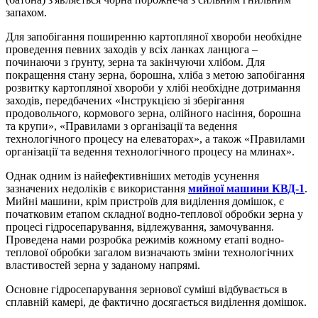
запахом.
Для запобігання поширенню картопляної хвороби необхідне
проведення певних заходів у всіх ланках ланцюга –
починаючи з ґрунту, зерна та закінчуючи хлібом. Для
покращення стану зерна, борошна, хліба з метою запобігання
розвитку картопляної хвороби у хлібі необхідне дотримання
заходів, передбачених «Інструкцією зі зберігання
продовольчого, кормового зерна, олійного насіння, борошна
та крупи», «Правилами з організації та ведення
технологічного процесу на елеваторах», а також «Правилами
організації та ведення технологічного процесу на млинах».
Однак одним із найефективніших методів усунення
зазначених недоліків є використання
мийної машини КВД-1
.
Мийні машини, крім пристроїв для виділення домішок, є
початковим етапом складної водно-теплової обробки зерна у
процесі гідросепарування, відлежування, замочування.
Проведена нами розробка режимів кожному етапі водно-
теплової обробки загалом визначають зміни технологічних
властивостей зерна у заданому напрямі.
Основне гідросепарування зернової суміші відбувається в
сплавній камері, де фактично досягається виділення домішок.