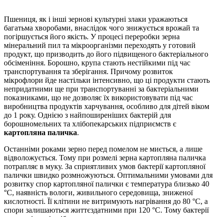
Пшениця, як і інші зернові культурні злаки уражаються
багатьма хворобами, внаслідок чого знижується врожай та
погіршується його якість. У процесі переробки зерна
мінеральний пил та мікроорганізми переходять у готовий
продукт, що призводить до його підвищеного бактеріального
обсіменіння. Борошно, крупа стають нестійкими під час
транспортування та зберігання. Причому розвиток
мікрофлори йде настільки інтенсивно, що ці продукти стають
непридатними ще при транспортуванні за бактеріальними
показниками, що не дозволяє їх використовувати під час
виробництва продуктів харчування, особливо для дітей віком
до 1 року. Однією з найпоширеніших бактерій для
борошномельних та хлібопекарських підприємств є
картопляна паличка
.
Останніми роками зерно перед помелом не миється, а лише
відволожується. Тому при розмелі зерна картопляна паличка
потрапляє в муку. За сприятливих умов бактерії картопляної
палички швидко розмножуються. Оптимальними умовами для
розвитку спор картопляної палички є температура близько 40
°С, наявність вологи, живильного середовища, зниженої
кислотності. Її клітини не витримують нагрівання до 80 °С, а
спори залишаються життєздатними при 120 °С. Тому бактерії