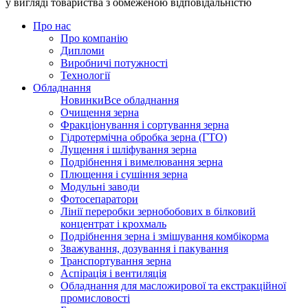
у вигляді товариства з обмеженою відповідальністю
Про нас
Про компанію
Дипломи
Виробничі потужності
Технології
Обладнання
Новинки
Все обладнання
Очищення зерна
Фракціонування і сортування зерна
Гідротермічна обробка зерна (ГТО)
Лущення і шліфування зерна
Подрібнення і вимелювання зерна
Плющення і сушіння зерна
Модульні заводи
Фотосепаратори
Лінії переробки зернобобових в білковий
концентрат і крохмаль
Подрібнення зерна і змішування комбікорма
Зважування, дозування і пакування
Транспортування зерна
Аспірація і вентиляція
Обладнання для масложирової та екстракційної
промисловості