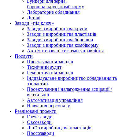
Бункери для зерна,
борошна, круп, комбікорму
Лабораторне обладнання
Деталі
Заводи «під ключ»
Заводи з виробництва крупи
Заводи з виробництва пластівців
Заводи з виробництва борошна
Заводи з виробництва комбікорму
Автоматизовані системи управління
Послуги
Проектування заводів
Технічний аудит
Реконструкція заводів
Індивідуальне виробництво обладнання та
запчастин
Проектування і налагодження аспірації /
вентиляції
Автоматизація управління
Навчання персоналу
Реалізовані проекти
Гречезаводи
Овсозаводи
Лінії з виробництва пластівців
Просозаводи