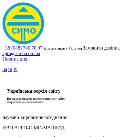
+38 (048) 740 70 47
Замовити дзвінок
Для дзвінків з України
agro@simo.com.ua
Новина дня
ua
ru
Pl
Українська версія сайту
Ви завжди зможете переключити мову сайту,
скориставшись перемикачем.
науково-виробниче об'єднання
НВО АГРО-СІМО-МАШБУД