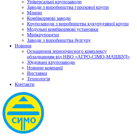
Універсальні крупозаводи
Заводи з виробництва горохової крупи
Млини
Комбікормові заводи
Крупозаводи з виробництва кукурудзяної крупи
Модульні комбікормові установки
Мінікрупоцехи
Заводи з виробництва булгуру
Новини
Оснащення зерноочисного комплексу
обладнанням від НВО «АГРО-СІМО-МАШБУД»
Збудовані крупозаводи
Новини компанії
Виставки
Технологія
Контакти