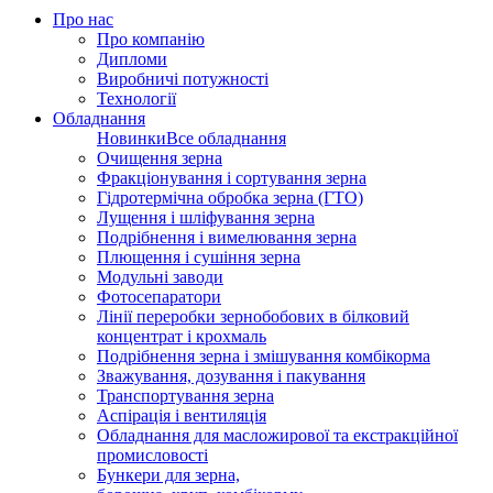
Про нас
Про компанію
Дипломи
Виробничі потужності
Технології
Обладнання
Новинки
Все обладнання
Очищення зерна
Фракціонування і сортування зерна
Гідротермічна обробка зерна (ГТО)
Лущення і шліфування зерна
Подрібнення і вимелювання зерна
Плющення і сушіння зерна
Модульні заводи
Фотосепаратори
Лінії переробки зернобобових в білковий
концентрат і крохмаль
Подрібнення зерна і змішування комбікорма
Зважування, дозування і пакування
Транспортування зерна
Аспірація і вентиляція
Обладнання для масложирової та екстракційної
промисловості
Бункери для зерна,