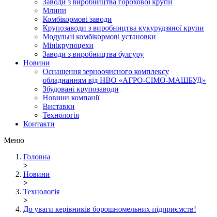
Заводи з виробництва горохової крупи
Млини
Комбікормові заводи
Крупозаводи з виробництва кукурудзяної крупи
Модульні комбікормові установки
Мінікрупоцехи
Заводи з виробництва булгуру
Новини
Оснащення зерноочисного комплексу
обладнанням від НВО «АГРО-СІМО-МАШБУД»
Збудовані крупозаводи
Новини компанії
Виставки
Технологія
Контакти
Меню
Головна
>
Новини
>
Технологія
>
До уваги керівників борошномельних підприємств!