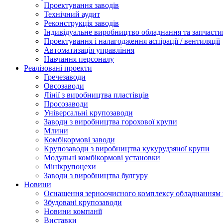
Проектування заводів
Технічний аудит
Реконструкція заводів
Індивідуальне виробництво обладнання та запчасти
Проектування і налагодження аспірації / вентиляції
Автоматизація управління
Навчання персоналу
Реалізовані проекти
Гречезаводи
Овсозаводи
Лінії з виробництва пластівців
Просозаводи
Універсальні крупозаводи
Заводи з виробництва горохової крупи
Млини
Комбікормові заводи
Крупозаводи з виробництва кукурудзяної крупи
Модульні комбікормові установки
Мінікрупоцехи
Заводи з виробництва булгуру
Новини
Оснащення зерноочисного комплексу обладнанн
Збудовані крупозаводи
Новини компанії
Виставки