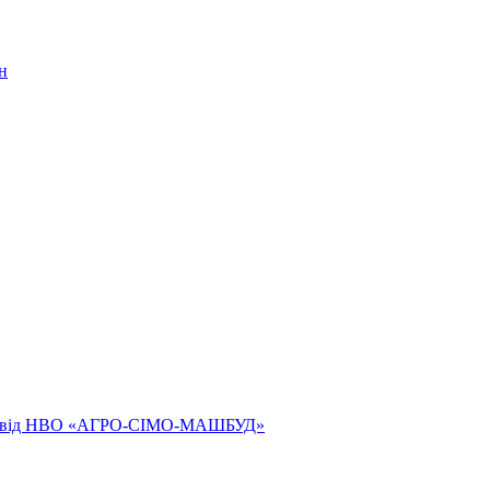
н
ям від НВО «АГРО-СІМО-МАШБУД»