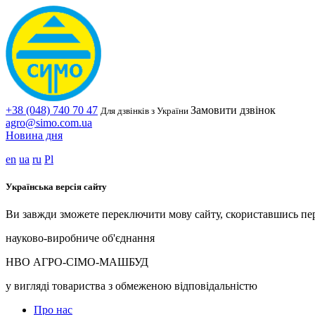
+38 (048) 740 70 47
Замовити дзвінок
Для дзвінків з України
agro@simo.com.ua
Новина дня
en
ua
ru
Pl
Українська версія сайту
Ви завжди зможете переключити мову сайту, скориставшись пе
науково-виробниче об'єднання
НВО АГРО-СІМО-МАШБУД
у вигляді товариства з обмеженою відповідальністю
Про нас