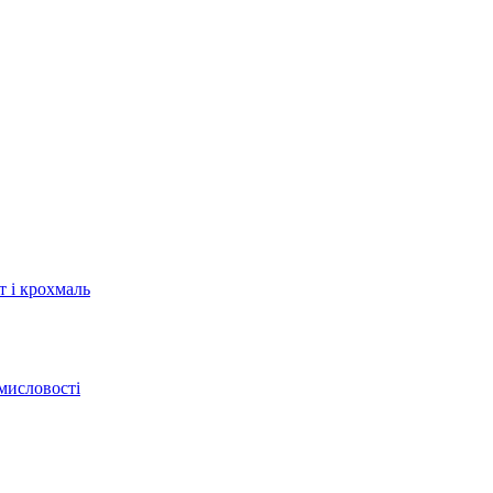
т і крохмаль
мисловості