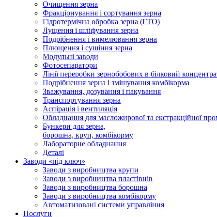
Очищення зерна
Фракціонування і сортування зерна
Гідротермічна обробка зерна (ГТО)
Лущення і шліфування зерна
Подрібнення і вимелювання зерна
Плющення і сушіння зерна
Модульні заводи
Фотосепаратори
Лінії переробки зернобобових в білковий концентра
Подрібнення зерна і змішування комбікорма
Зважування, дозування і пакування
Транспортування зерна
Аспірація і вентиляція
Обладнання для масложирової та екстракційної про
Бункери для зерна,
борошна, круп, комбікорму
Лабораторне обладнання
Деталі
Заводи «під ключ»
Заводи з виробництва крупи
Заводи з виробництва пластівців
Заводи з виробництва борошна
Заводи з виробництва комбікорму
Автоматизовані системи управління
Послуги