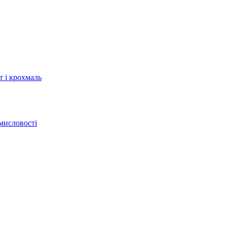
т і крохмаль
мисловості