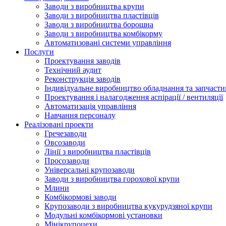
Заводи з виробництва крупи
Заводи з виробництва пластівців
Заводи з виробництва борошна
Заводи з виробництва комбікорму
Автоматизовані системи управління
Послуги
Проектування заводів
Технічний аудит
Реконструкція заводів
Індивідуальне виробництво обладнання та запчасти
Проектування і налагодження аспірації / вентиляції
Автоматизація управління
Навчання персоналу
Реалізовані проекти
Гречезаводи
Овсозаводи
Лінії з виробництва пластівців
Просозаводи
Універсальні крупозаводи
Заводи з виробництва горохової крупи
Млини
Комбікормові заводи
Крупозаводи з виробництва кукурудзяної крупи
Модульні комбікормові установки
Мінікрупоцехи