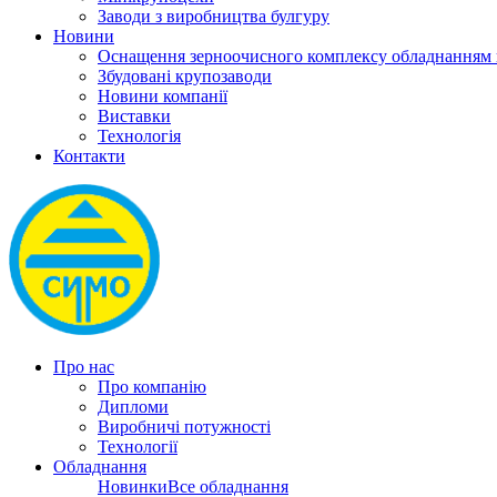
Заводи з виробництва булгуру
Новини
Оснащення зерноочисного комплексу обладнанн
Збудовані крупозаводи
Новини компанії
Виставки
Технологія
Контакти
Про нас
Про компанію
Дипломи
Виробничі потужності
Технології
Обладнання
Новинки
Все обладнання