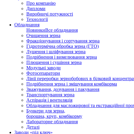
Про компанію
Дипломи
Виробничі потужності
Технології
Обладнання
Новинки
Все обладнання
Очищення зерна
Фракціонування і сортування зерна
Гідротермічна обробка зерна (ГТО)
Лущення і шліфування зерна
Подрібнення і вимелювання зерна
Плющення і сушіння зерна
Модульні заводи
Фотосепаратори
Лінії переробки зернобобових в білковий концентра
Подрібнення зерна і змішування комбікорма
Зважування, дозування і пакування
Транспортування зерна
Аспірація і вентиляція
Обладнання для масложирової та екстракційної про
Бункери для зерна,
борошна, круп, комбікорму
Лабораторне обладнання
Деталі
Заводи «під ключ»