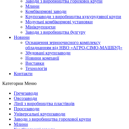
Заводи з виробництва горохової крупи
Млини
Комбікормові заводи
Крупозаводи з виробництва кукурудзяної крупи
Модульні комбікормові установки
Мінікрупоцехи
Заводи з виробництва булгуру
Новини
Оснащення зерноочисного комплексу
обладнанням від НВО «АГРО-СІМО-МАШБУД»
Збудовані крупозаводи
Новини компанії
Виставки
Технологія
Контакти
Категории
Меню
Гречезаводи
Овсозаводи
Лінії з виробництва пластівців
Просозаводи
Універсальні крупозаводи
Заводи з виробництва горохової крупи
Млини