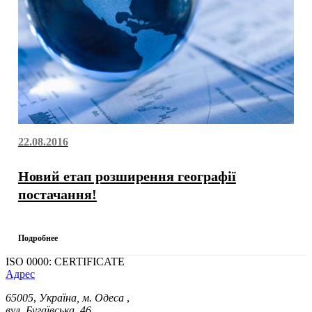
22.08.2016
Новий етап розширення географії
постачання!
Подробнее
ISO 0000: CERTIFICATE
Адрес
65005
,
Україна, м. Одеса
,
вул. Бугаївська, 46