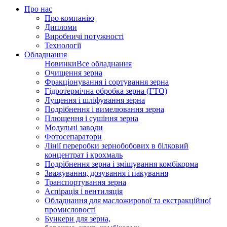
Про нас
Про компанію
Дипломи
Виробничі потужності
Технології
Обладнання
Новинки
Все обладнання
Очищення зерна
Фракціонування і сортування зерна
Гідротермічна обробка зерна (ГТО)
Лущення і шліфування зерна
Подрібнення і вимелювання зерна
Плющення і сушіння зерна
Модульні заводи
Фотосепаратори
Лінії переробки зернобобових в білковий
концентрат і крохмаль
Подрібнення зерна і змішування комбікорма
Зважування, дозування і пакування
Транспортування зерна
Аспірація і вентиляція
Обладнання для масложирової та екстракційної
промисловості
Бункери для зерна,