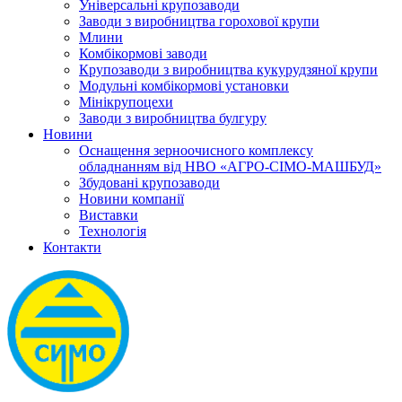
Універсальні крупозаводи
Заводи з виробництва горохової крупи
Млини
Комбікормові заводи
Крупозаводи з виробництва кукурудзяної крупи
Модульні комбікормові установки
Мінікрупоцехи
Заводи з виробництва булгуру
Новини
Оснащення зерноочисного комплексу
обладнанням від НВО «АГРО-СІМО-МАШБУД»
Збудовані крупозаводи
Новини компанії
Виставки
Технологія
Контакти