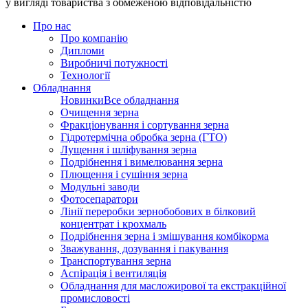
у вигляді товариства з обмеженою відповідальністю
Про нас
Про компанію
Дипломи
Виробничі потужності
Технології
Обладнання
Новинки
Все обладнання
Очищення зерна
Фракціонування і сортування зерна
Гідротермічна обробка зерна (ГТО)
Лущення і шліфування зерна
Подрібнення і вимелювання зерна
Плющення і сушіння зерна
Модульні заводи
Фотосепаратори
Лінії переробки зернобобових в білковий
концентрат і крохмаль
Подрібнення зерна і змішування комбікорма
Зважування, дозування і пакування
Транспортування зерна
Аспірація і вентиляція
Обладнання для масложирової та екстракційної
промисловості