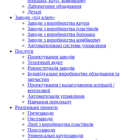
борошна, круп, комбікорму
Лабораторне обладнання
Деталі
Заводи «під ключ»
Заводи з виробництва крупи
Заводи з виробництва пластівців
Заводи з виробництва борошна
Заводи з виробництва комбікорму
Автоматизовані системи управління
Послуги
Проектування заводів
Технічний аудит
Реконструкція заводів
Індивідуальне виробництво обладнання та
запчастин
Проектування і налагодження аспірації /
вентиляції
Автоматизація управління
Навчання персоналу
Реалізовані проекти
Гречезаводи
Овсозаводи
Лінії з виробництва пластівців
Просозаводи
Універсальні крупозаводи