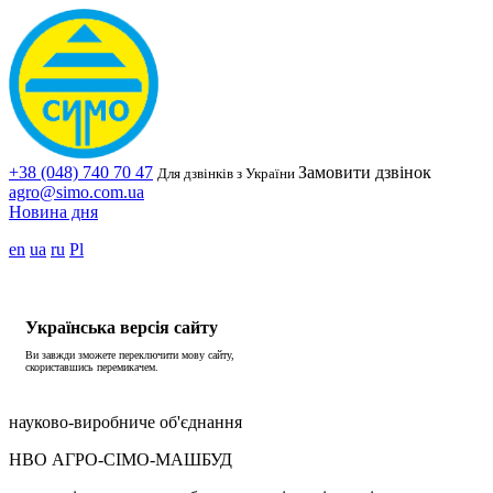
+38 (048) 740 70 47
Замовити дзвінок
Для дзвінків з України
agro@simo.com.ua
Новина дня
en
ua
ru
Pl
Українська версія сайту
Ви завжди зможете переключити мову сайту,
скориставшись перемикачем.
науково-виробниче об'єднання
НВО АГРО-СІМО-МАШБУД