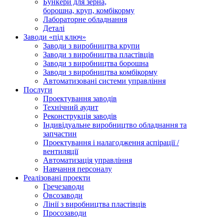
Бункери для зерна,
борошна, круп, комбікорму
Лабораторне обладнання
Деталі
Заводи «під ключ»
Заводи з виробництва крупи
Заводи з виробництва пластівців
Заводи з виробництва борошна
Заводи з виробництва комбікорму
Автоматизовані системи управління
Послуги
Проектування заводів
Технічний аудит
Реконструкція заводів
Індивідуальне виробництво обладнання та
запчастин
Проектування і налагодження аспірації /
вентиляції
Автоматизація управління
Навчання персоналу
Реалізовані проекти
Гречезаводи
Овсозаводи
Лінії з виробництва пластівців
Просозаводи