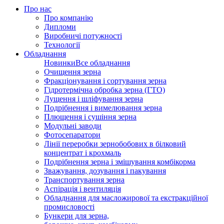
Про нас
Про компанію
Дипломи
Виробничі потужності
Технології
Обладнання
Новинки
Все обладнання
Очищення зерна
Фракціонування і сортування зерна
Гідротермічна обробка зерна (ГТО)
Лущення і шліфування зерна
Подрібнення і вимелювання зерна
Плющення і сушіння зерна
Модульні заводи
Фотосепаратори
Лінії переробки зернобобових в білковий
концентрат і крохмаль
Подрібнення зерна і змішування комбікорма
Зважування, дозування і пакування
Транспортування зерна
Аспірація і вентиляція
Обладнання для масложирової та екстракційної
промисловості
Бункери для зерна,