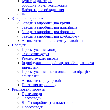
Бункери для зерна,
борошна, круп, комбікорму
Лабораторне обладнання
Деталі
Заводи «під ключ»
Заводи з виробництва крупи
Заводи з виробництва пластівців
Заводи з виробництва борошна
Заводи з виробництва комбікорму
Автоматизовані системи управління
Послуги
Проектування заводів
Технічний аудит
Реконструкція заводів
Індивідуальне виробництво обладнання та
запчастин
Проектування і налагодження аспірації /
вентиляції
Автоматизація управління
Навчання персоналу
Реалізовані проекти
Гречезаводи
Овсозаводи
Лінії з виробництва пластівців
Просозаводи