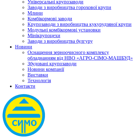
Універсальні крупозаводи
Заводи з виробництва горохової крупи
Млини
Комбікормові заводи
Крупозаводи з виробництва кукурудзяної крупи
Модульні комбікормові установки
Мінікрупоцехи
Заводи з виробництва булгуру
Новини
Оснащення зерноочисного комплексу
обладнанням від НВО «АГРО-СІМО-МАШБУД»
Збудовані крупозаводи
Новини компанії
Виставки
Технологія
Контакти