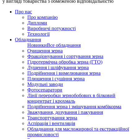
у вигляді товариства з обмеженою відповідальністю
Про нас
Про компанію
Дипломи
Виробничі потужності
Технології
Обладнання
Новинки
Все обладнання
Очищення зерна
Фракціонування і сортування зерна
Гідротермічна обробка зерна (ГТО)
Лущення і шліфування зерна
Подрібнення і вимелювання зерна
Плющення і сушіння зерна
Модульні заводи
Фотосепаратори
Лінії переробки зернобобових в білковий
концентрат і крохмаль
Подрібнення зерна і змішування комбікорма
Зважування, дозування і пакування
Транспортування зерна
Аспірація і вентиляція
Обладнання для масложирової та екстракційної
промисловості