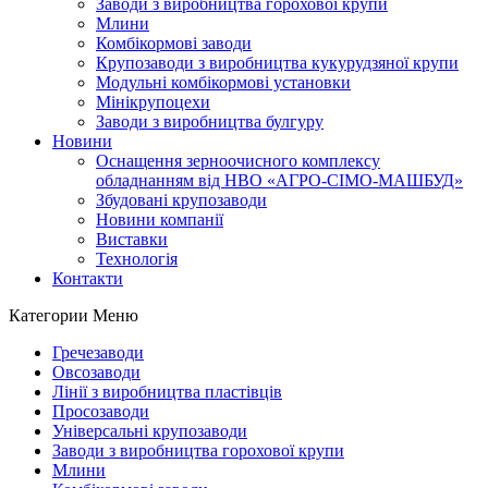
Заводи з виробництва горохової крупи
Млини
Комбікормові заводи
Крупозаводи з виробництва кукурудзяної крупи
Модульні комбікормові установки
Мінікрупоцехи
Заводи з виробництва булгуру
Новини
Оснащення зерноочисного комплексу
обладнанням від НВО «АГРО-СІМО-МАШБУД»
Збудовані крупозаводи
Новини компанії
Виставки
Технологія
Контакти
Категории
Меню
Гречезаводи
Овсозаводи
Лінії з виробництва пластівців
Просозаводи
Універсальні крупозаводи
Заводи з виробництва горохової крупи
Млини