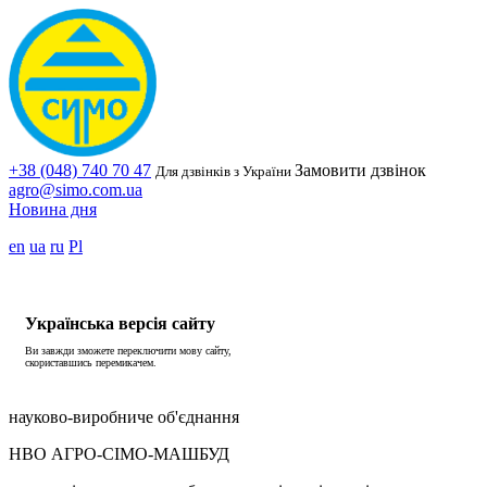
+38 (048) 740 70 47
Замовити дзвінок
Для дзвінків з України
agro@simo.com.ua
Новина дня
en
ua
ru
Pl
Українська версія сайту
Ви завжди зможете переключити мову сайту,
скориставшись перемикачем.
науково-виробниче об'єднання
НВО АГРО-СІМО-МАШБУД