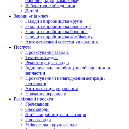
борошна, круп, комбікорму
Лабораторне обладнання
Деталі
Заводи «під ключ»
Заводи з виробництва крупи
Заводи з виробництва пластівців
Заводи з виробництва борошна
Заводи з виробництва комбікорму
Автоматизовані системи управління
Послуги
Проектування заводів
Технічний аудит
Реконструкція заводів
Індивідуальне виробництво обладнання та
запчастин
Проектування і налагодження аспірації /
вентиляції
Автоматизація управління
Навчання персоналу
Реалізовані проекти
Гречезаводи
Овсозаводи
Лінії з виробництва пластівців
Просозаводи
Універсальні крупозаводи