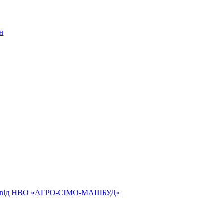
н
ям від НВО «АГРО-СІМО-МАШБУД»