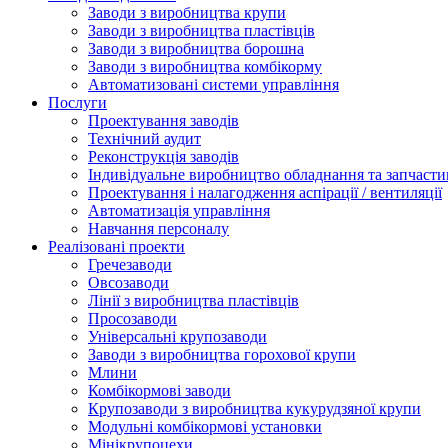
Заводи з виробництва крупи
Заводи з виробництва пластівців
Заводи з виробництва борошна
Заводи з виробництва комбікорму
Автоматизовані системи управління
Послуги
Проектування заводів
Технічний аудит
Реконструкція заводів
Індивідуальне виробництво обладнання та запчасти
Проектування і налагодження аспірації / вентиляції
Автоматизація управління
Навчання персоналу
Реалізовані проекти
Гречезаводи
Овсозаводи
Лінії з виробництва пластівців
Просозаводи
Універсальні крупозаводи
Заводи з виробництва горохової крупи
Млини
Комбікормові заводи
Крупозаводи з виробництва кукурудзяної крупи
Модульні комбікормові установки
Мінікрупоцехи