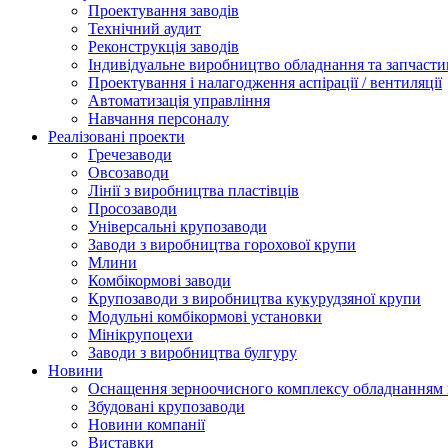
Проектування заводів
Технічний аудит
Реконструкція заводів
Індивідуальне виробництво обладнання та запчасти
Проектування і налагодження аспірації / вентиляції
Автоматизація управління
Навчання персоналу
Реалізовані проекти
Гречезаводи
Овсозаводи
Лінії з виробництва пластівців
Просозаводи
Універсальні крупозаводи
Заводи з виробництва горохової крупи
Млини
Комбікормові заводи
Крупозаводи з виробництва кукурудзяної крупи
Модульні комбікормові установки
Мінікрупоцехи
Заводи з виробництва булгуру
Новини
Оснащення зерноочисного комплексу обладнанн
Збудовані крупозаводи
Новини компанії
Виставки