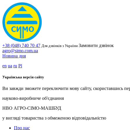
+38 (048) 740 70 47
Замовити дзвінок
Для дзвінків з України
agro@simo.com.ua
Новина дня
en
ua
ru
Pl
Українська версія сайту
Ви завжди зможете переключити мову сайту, скориставшись пе
науково-виробниче об'єднання
НВО АГРО-СІМО-МАШБУД
у вигляді товариства з обмеженою відповідальністю
Про нас