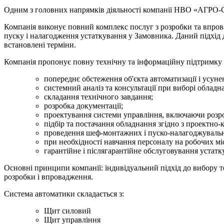
Одним з головних напрямків діяльності компанії НВО «АГРО
Компанія виконує повний комплекс послуг з розробки та впр
пуску і налагодження устаткування у Замовника. Даний підхід д
встановлені терміни.
Компанія пропонує повну технічну та інформаційну підтримку н
попереднє обстеження об'єкта автоматизації і усунен
системний аналіз та консультації при виборі обладн
складання технічного завдання;
розробка документації;
проектування системи управління, включаючи розро
підбір та постачання обладнання згідно з проектно
проведення шеф-монтажних і пуско-налагоджувальн
при необхідності навчання персоналу на робочих мі
гарантійне і післягарантійне обслуговування устатк
Основні принципи компанії: індивідуальний підхід до вибору те
розробки і впровадження.
Система автоматики складається з:
Щит силовий
Щит управління