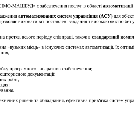
-СІМО-МАШБУД» є забезпечення послуг в області
автоматизації
овадження
автоматизованих систем управління (АСУ)
для об'єкт
озволяє виконати всі поставлені завдання з високою якістю без у
а протязі всього періоду співпраці, також в
стандартний компл
ня «вузьких місць» в існуючих системах автоматизації, їх оптиміз
ання;
бку програмного і апаратного забезпечення;
-кошторисною документації;
их робіт;
сцях;
ування.
хнічних рішень та обладнання, ефективна прив'язка систем управ