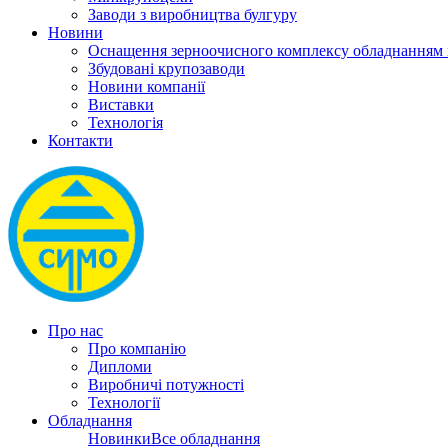
Заводи з виробництва булгуру
Новини
Оснащення зерноочисного комплексу обладнанн
Збудовані крупозаводи
Новини компанії
Виставки
Технологія
Контакти
Про нас
Про компанію
Дипломи
Виробничі потужності
Технології
Обладнання
Новинки
Все обладнання