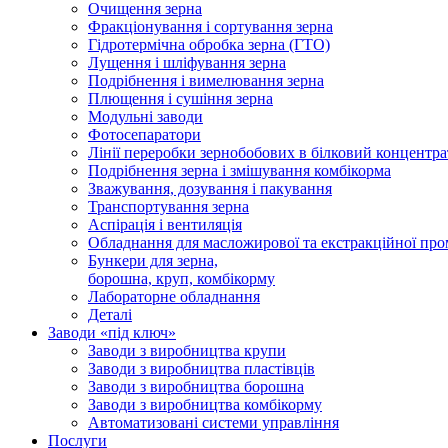
Очищення зерна
Фракціонування і сортування зерна
Гідротермічна обробка зерна (ГТО)
Лущення і шліфування зерна
Подрібнення і вимелювання зерна
Плющення і сушіння зерна
Модульні заводи
Фотосепаратори
Лінії переробки зернобобових в білковий концентра
Подрібнення зерна і змішування комбікорма
Зважування, дозування і пакування
Транспортування зерна
Аспірація і вентиляція
Обладнання для масложирової та екстракційної про
Бункери для зерна,
борошна, круп, комбікорму
Лабораторне обладнання
Деталі
Заводи «під ключ»
Заводи з виробництва крупи
Заводи з виробництва пластівців
Заводи з виробництва борошна
Заводи з виробництва комбікорму
Автоматизовані системи управління
Послуги