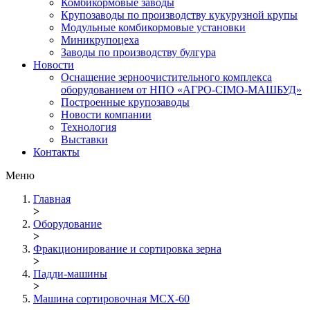
Комбикормовые заводы
Крупозаводы по производству кукурузной крупы
Модульные комбикормовые установки
Миникрупоцеха
Заводы по производству булгура
Новости
Оснащение зерноочистительного комплекса
оборудованием от НПО «АГРО-СІМО-МАШБУД»
Построенные крупозаводы
Новости компании
Технология
Выставки
Контакты
Меню
Главная
>
Оборудование
>
Фракционирование и сортировка зерна
>
Падди-машины
>
Машина сортировочная МСХ-60