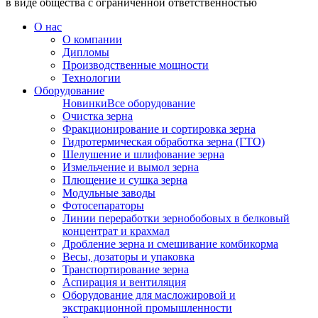
в виде общества с ограниченной ответственностью
О нас
О компании
Дипломы
Производственные мощности
Технологии
Оборудование
Новинки
Все оборудование
Очистка зерна
Фракционирование и сортировка зерна
Гидротермическая обработка зерна (ГТО)
Шелушение и шлифование зерна
Измельчение и вымол зерна
Плющение и сушка зерна
Модульные заводы
Фотосепараторы
Линии переработки зернобобовых в белковый
концентрат и крахмал
Дробление зерна и смешивание комбикорма
Весы, дозаторы и упаковка
Транспортирование зерна
Аспирация и вентиляция
Оборудование для масложировой и
экстракционной промышленности