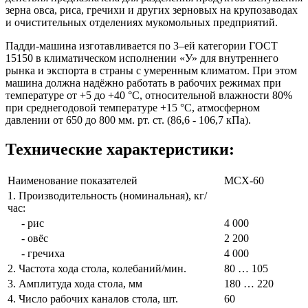
зерна овса, риса, гречихи и других зерновых на крупозаводах
и очистительных отделениях мукомольных предприятий.
Падди-машина изготавливается по 3–ей категории ГОСТ
15150 в климатическом исполнении «У» для внутреннего
рынка и экспорта в страны с умеренным климатом. При этом
машина должна надёжно работать в рабочих режимах при
температуре от +5 до +40 °С, относительной влажности 80%
при среднегодовой температуре +15 °С, атмосферном
давлении от 650 до 800 мм. рт. ст. (86,6 - 106,7 кПа).
Технические характеристики:
Наименование показателей
МСХ-60
1. Производительность (номинальная), кг/
час:
- рис
4 000
- овёс
2 200
- гречиха
4 000
2. Частота хода стола, колебаний/мин.
80 … 105
3. Амплитуда хода стола, мм
180 … 220
4. Число рабочих каналов стола, шт.
60