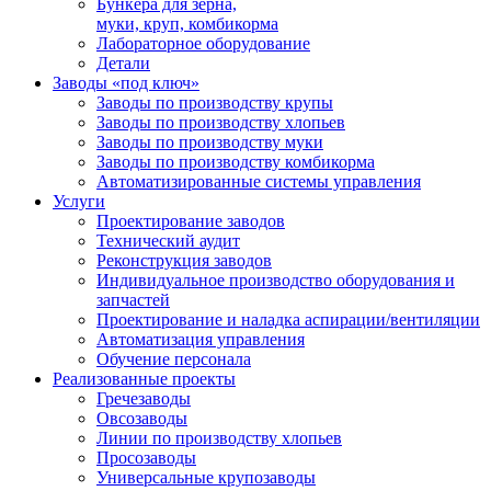
Бункера для зерна,
муки, круп, комбикорма
Лабораторное оборудование
Детали
Заводы «под ключ»
Заводы по производству крупы
Заводы по производству хлопьев
Заводы по производству муки
Заводы по производству комбикорма
Автоматизированные системы управления
Услуги
Проектирование заводов
Технический аудит
Реконструкция заводов
Индивидуальное производство оборудования и
запчастей
Проектирование и наладка аспирации/вентиляции
Автоматизация управления
Обучение персонала
Реализованные проекты
Гречезаводы
Овсозаводы
Линии по производству хлопьев
Просозаводы
Универсальные крупозаводы