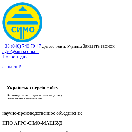
+38 (048) 740 70 47
Заказать звонок
Для звонков из Украины
agro@simo.com.ua
Новость дня
en
ua
ru
Pl
Українська версія сайту
Ви завжди зможете переключити мову сайту,
скориставшись перемикачем.
научно-производственное объединение
НПО АГРО-СІМО-МАШБУД