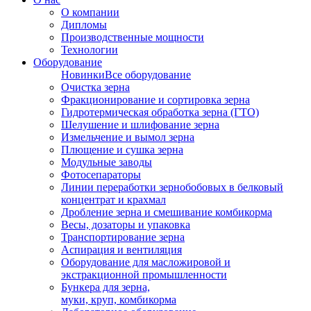
О компании
Дипломы
Производственные мощности
Технологии
Оборудование
Новинки
Все оборудование
Очистка зерна
Фракционирование и сортировка зерна
Гидротермическая обработка зерна (ГТО)
Шелушение и шлифование зерна
Измельчение и вымол зерна
Плющение и сушка зерна
Модульные заводы
Фотосепараторы
Линии переработки зернобобовых в белковый
концентрат и крахмал
Дробление зерна и смешивание комбикорма
Весы, дозаторы и упаковка
Транспортирование зерна
Аспирация и вентиляция
Оборудование для масложировой и
экстракционной промышленности
Бункера для зерна,
муки, круп, комбикорма