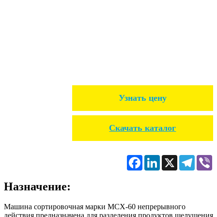
Узнать цену
Скачать каталог
Facebook
LinkedIn
X
Telegr
V
Назначение:
Машина сортировочная марки МСХ-60 непрерывного
действия предназначена для разделения продуктов шелушения