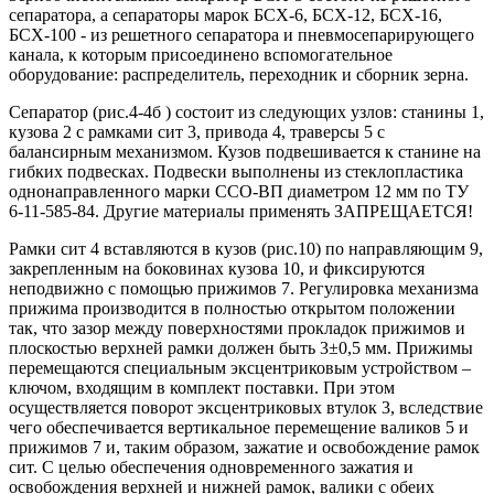
сепаратора, а сепараторы марок БСХ-6, БСХ-12, БСХ-16,
БСХ-100 - из решетного сепаратора и пневмосепарирующего
канала, к которым присоединено вспомогательное
оборудование: распределитель, переходник и сборник зерна.
Сепаратор (рис.4-4б ) состоит из следующих узлов: станины 1,
кузова 2 с рамками сит 3, привода 4, траверсы 5 с
балансирным механизмом. Кузов подвешивается к станине на
гибких подвесках. Подвески выполнены из стеклопластика
однонаправленного марки ССО-ВП диаметром 12 мм по ТУ
6-11-585-84. Другие материалы применять ЗАПРЕЩАЕТСЯ!
Рамки сит 4 вставляются в кузов (рис.10) по направляющим 9,
закрепленным на боковинах кузова 10, и фиксируются
неподвижно с помощью прижимов 7. Регулировка механизма
прижима производится в полностью открытом положении
так, что зазор между поверхностями прокладок прижимов и
плоскостью верхней рамки должен быть 3±0,5 мм. Прижимы
перемещаются специальным эксцентриковым устройством –
ключом, входящим в комплект поставки. При этом
осуществляется поворот эксцентриковых втулок 3, вследствие
чего обеспечивается вертикальное перемещение валиков 5 и
прижимов 7 и, таким образом, зажатие и освобождение рамок
сит. С целью обеспечения одновременного зажатия и
освобождения верхней и нижней рамок, валики с обеих