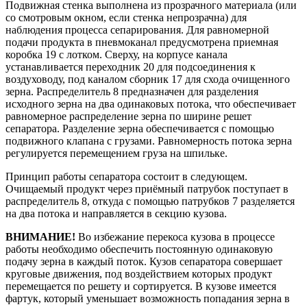
Подвижная стенка выполнена из прозрачного материала (или
со смотровым окном, если стенка непрозрачна) для
наблюдения процесса сепарирования. Для равномерной
подачи продукта в пневмоканал предусмотрена приемная
коробка 19 с лотком. Сверху, на корпусе канала
устанавливается переходник 20 для подсоединения к
воздуховоду, под каналом сборник 17 для схода очищенного
зерна. Распределитель 8 предназначен для разделения
исходного зерна на два одинаковых потока, что обеспечивает
равномерное распределение зерна по ширине решет
сепаратора. Разделение зерна обеспечивается с помощью
подвижного клапана с грузами. Равномерность потока зерна
регулируется перемещением груза на шпильке.
Принцип работы сепаратора состоит в следующем.
Очищаемый продукт через приёмный патрубок поступает в
распределитель 8, откуда с помощью патрубков 7 разделяется
на два потока и направляется в секцию кузова.
ВНИМАНИЕ!
Во избежание перекоса кузова в процессе
работы необходимо обеспечить постоянную одинаковую
подачу зерна в каждый поток. Кузов сепаратора совершает
круговые движения, под воздействием которых продукт
перемещается по решету и сортируется. В кузове имеется
фартук, который уменьшает возможность попадания зерна в