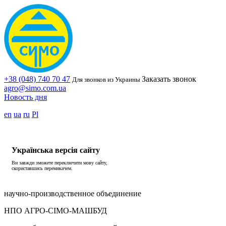
+38 (048) 740 70 47
Заказать звонок
Для звонков из Украины
agro@simo.com.ua
Новость дня
en
ua
ru
Pl
Українська версія сайту
Ви завжди зможете переключити мову сайту,
скориставшись перемикачем.
научно-производственное объединение
НПО АГРО-СІМО-МАШБУД