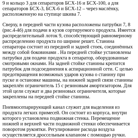
9 и кольцо 3 для сепараторов БСХ-16 и БСХ-100, а для
сепараторов БСХ-3, БСХ-6 и БСХ-12 – через маслёнку,
расположенную на ступице шкива 7.
Сверху, в передней части кузова расположены патрубки 7, 8
(рис.4-4б) для подачи в кузов сортируемого продукта. Имеется
распределительный лоток 9, способствующий равномерному
распределению продукта по ширине решет. Станина
сепаратора состоит из передней и задней стоек, соединённых
между собой боковинами . На передней стойке установлены
патрубки для подачи продукта в сепаратор, оборудованные
смотровыми окнами. На задней стойке станины крепится
патрубок для подсоединения к аспирационной сети. С целью
предотвращения возможных ударов кузова о станину при
пуске и остановке машины, на нижней задней связи станины
закреплён ограничитель 15 с резиновым амортизатором. Для
этой цели служат и два резиновых ограничителя, которые
закреплены на передней стойке станины.
Пневмосепарирующий канал служит для выделения из
продукта легких примесей. Он состоит из корпуса, внутри
которого установлена подвижная стенка. Перемещение
нижней и верхней части подвижной стенки обеспечивается
поворотом рукоятки. Регулирование расхода воздуха
осуществляется дроссельным клапаном с помощью ручки.