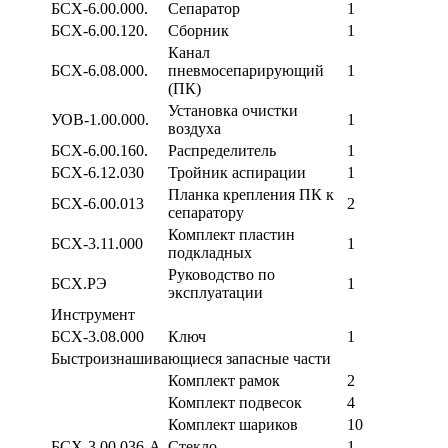
БСХ-6.00.000.
Сепаратор
1
БСХ-6.00.120.
Сборник
1
Канал
БСХ-6.08.000.
пневмосепарирующий
1
(ПК)
Установка очистки
УОВ-1.00.000.
1
воздуха
БСХ-6.00.160.
Распределитель
1
БСХ-6.12.030
Тройник аспирации
1
Планка крепления ПК к
БСХ-6.00.013
2
сепаратору
Комплект пластин
БСХ-3.11.000
1
подкладных
Руководство по
БСХ.РЭ
1
эксплуатации
Инструмент
БСХ-3.08.000
Ключ
1
Быстроизнашивающиеся запасные части
Комплект рамок
2
Комплект подвесок
4
Комплект шариков
10
БСХ-3.00.036-А
Стекло
1