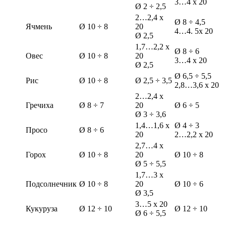
3…4 х 20
Ø 2 ÷ 2,5
2…2,4 х
Ø 8 ÷ 4,5
Ячмень
Ø 10 ÷ 8
20
4…4. 5х 20
Ø 2,5
1,7…2,2 х
Ø 8 ÷ 6
Овес
Ø 10 ÷ 8
20
3…4 х 20
Ø 2,5
Ø 6,5 ÷ 5,5
Рис
Ø 10 ÷ 8
Ø 2,5 ÷ 3,5
2,8…3,6 х 20
2…2,4 х
Гречиха
Ø 8 ÷ 7
20
Ø 6 ÷ 5
Ø 3 ÷ 3,6
1,4…1,6 х
Ø 4 ÷ 3
Просо
Ø 8 ÷ 6
20
2…2,2 х 20
2,7…4 х
Горох
Ø 10 ÷ 8
20
Ø 10 ÷ 8
Ø 5 ÷ 5,5
1,7…3 х
Подсолнечник
Ø 10 ÷ 8
20
Ø 10 ÷ 6
Ø 3,5
3…5 х 20
Кукуруза
Ø 12 ÷ 10
Ø 12 ÷ 10
Ø 6 ÷ 5,5