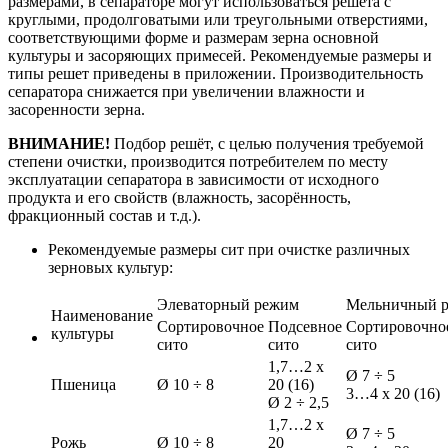
размерами, в сепараторе могут использоваться решета с
круглыми, продолговатыми или треугольными отверстиями,
соответствующими форме и размерам зерна основной
культуры и засоряющих примесей. Рекомендуемые размеры и
типы решет приведены в приложении. Производительность
сепаратора снижается при увеличении влажности и
засоренности зерна.
ВНИМАНИЕ!
Подбор решёт, с целью получения требуемой
степени очистки, производится потребителем по месту
эксплуатации сепаратора в зависимости от исходного
продукта и его свойств (влажность, засорённость,
фракционный состав и т.д.).
Рекомендуемые размеры сит при очистке различных
зерновых культур:
Элеваторный режим
Мельничный 
Наименование
Сортировочное
Подсевное
Сортировочно
культуры
сито
сито
сито
1,7…2 х
Ø 7 ÷ 5
Пшеница
Ø 10 ÷ 8
20 (16)
3…4 х 20 (16)
Ø 2 ÷ 2,5
1,7…2 х
Ø 7 ÷ 5
Рожь
Ø 10 ÷ 8
20