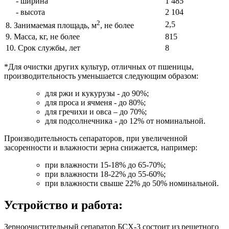
- ширина
1 485
- высота
2 104
2
2,5
8. Занимаемая площадь, м
, не более
9. Масса, кг, не более
815
10. Срок службы, лет
8
*Для очистки других культур, отличных от пшеницы,
производительность уменьшается следующим образом:
для ржи и кукурузы - до 90%;
для проса и ячменя - до 80%;
для гречихи и овса – до 70%;
для подсолнечника - до 12% от номинальной.
Производительность сепараторов, при увеличенной
засоренности и влажности зерна снижается, например:
при влажности 15-18% до 65-70%;
при влажности 18-22% до 55-60%;
при влажности свыше 22% до 50% номинальной.
Устройство и работа:
Зерноочистительный сепаратор БСХ-3 состоит из решетного