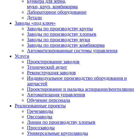
Бункера для зерна,
муки, круп, комбикорма
Лабораторное оборудование
Детали
Заводы «под ключ»
Заводы по производству крупы
Заводы по производству хлопьев
Заводы по производству муки
Заводы по производству комбикорма
Автоматизированные системы управления
Услуги
Проектирование заводов
Технический аудит
Реконструкция заводов
Индивидуальное производство оборудования и
запчастей
Проектирование и наладка аспирации/вентиляции
Автоматизация управления
Обучение персонала
Реализованные проекты
Гречезаводы
Овсозаводы
Линии по производству хлопьев
Просозаводы
Универсальные крупозаводы