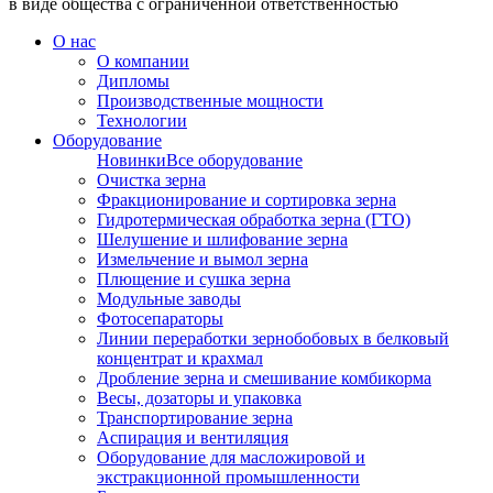
в виде общества с ограниченной ответственностью
О нас
О компании
Дипломы
Производственные мощности
Технологии
Оборудование
Новинки
Все оборудование
Очистка зерна
Фракционирование и сортировка зерна
Гидротермическая обработка зерна (ГТО)
Шелушение и шлифование зерна
Измельчение и вымол зерна
Плющение и сушка зерна
Модульные заводы
Фотосепараторы
Линии переработки зернобобовых в белковый
концентрат и крахмал
Дробление зерна и смешивание комбикорма
Весы, дозаторы и упаковка
Транспортирование зерна
Аспирация и вентиляция
Оборудование для масложировой и
экстракционной промышленности