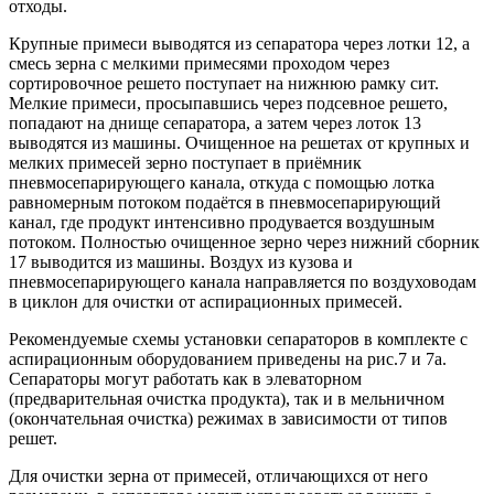
отходы.
Крупные примеси выводятся из сепаратора через лотки 12, а
смесь зерна с мелкими примесями проходом через
сортировочное решето поступает на нижнюю рамку сит.
Мелкие примеси, просыпавшись через подсевное решето,
попадают на днище сепаратора, а затем через лоток 13
выводятся из машины. Очищенное на решетах от крупных и
мелких примесей зерно поступает в приёмник
пневмосепарирующего канала, откуда с помощью лотка
равномерным потоком подаётся в пневмосепарирующий
канал, где продукт интенсивно продувается воздушным
потоком. Полностью очищенное зерно через нижний сборник
17 выводится из машины. Воздух из кузова и
пневмосепарирующего канала направляется по воздуховодам
в циклон для очистки от аспирационных примесей.
Рекомендуемые схемы установки сепараторов в комплекте с
аспирационным оборудованием приведены на рис.7 и 7а.
Сепараторы могут работать как в элеваторном
(предварительная очистка продукта), так и в мельничном
(окончательная очистка) режимах в зависимости от типов
решет.
Для очистки зерна от примесей, отличающихся от него