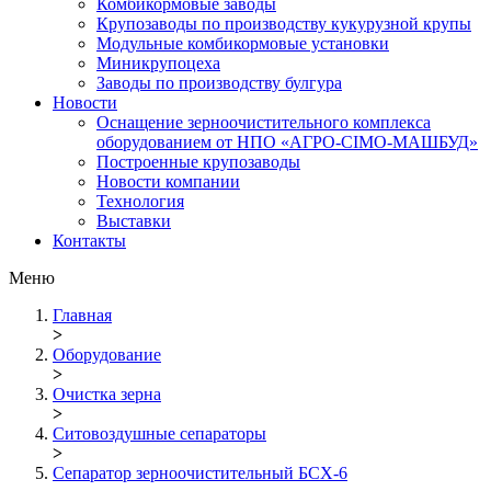
Комбикормовые заводы
Крупозаводы по производству кукурузной крупы
Модульные комбикормовые установки
Миникрупоцеха
Заводы по производству булгура
Новости
Оснащение зерноочистительного комплекса
оборудованием от НПО «АГРО-СІМО-МАШБУД»
Построенные крупозаводы
Новости компании
Технология
Выставки
Контакты
Меню
Главная
>
Оборудование
>
Очистка зерна
>
Ситовоздушные сепараторы
>
Сепаратор зерноочистительный БСХ-6