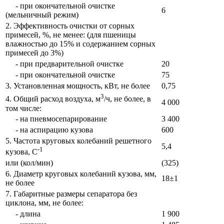
- при окончательной очистке
6
(мельничный режим)
2. Эффективность очистки от сорных
примесей, %, не менее: (для пшеницы
влажностью до 15% и содержанием сорных
примесей до 3%)
- при предварительной очистке
20
- при окончательной очистке
75
3. Установленная мощность, кВт, не более
0,75
3
4. Общий расход воздуха, м
/ч, не более, в
4 000
том числе:
- на пневмосепарирование
3 400
- на аспирацию кузова
600
5. Частота круговых колебаний решетного
5,4
-1
кузова, С
или (кол/мин)
(325)
6. Диаметр круговых колебаний кузова, мм,
18±1
не более
7. Габаритные размеры сепаратора без
циклона, мм, не более:
- длина
1 900