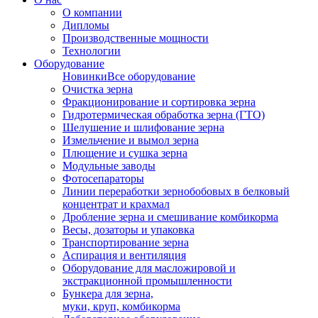
О компании
Дипломы
Производственные мощности
Технологии
Оборудование
Новинки
Все оборудование
Очистка зерна
Фракционирование и сортировка зерна
Гидротермическая обработка зерна (ГТО)
Шелушение и шлифование зерна
Измельчение и вымол зерна
Плющение и сушка зерна
Модульные заводы
Фотосепараторы
Линии переработки зернобобовых в белковый
концентрат и крахмал
Дробление зерна и смешивание комбикорма
Весы, дозаторы и упаковка
Транспортирование зерна
Аспирация и вентиляция
Оборудование для масложировой и
экстракционной промышленности
Бункера для зерна,
муки, круп, комбикорма