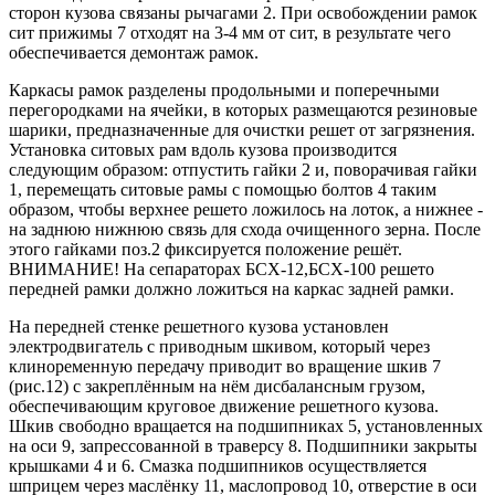
сторон кузова связаны рычагами 2. При освобождении рамок
сит прижимы 7 отходят на 3-4 мм от сит, в результате чего
обеспечивается демонтаж рамок.
Каркасы рамок разделены продольными и поперечными
перегородками на ячейки, в которых размещаются резиновые
шарики, предназначенные для очистки решет от загрязнения.
Установка ситовых рам вдоль кузова производится
следующим образом: отпустить гайки 2 и, поворачивая гайки
1, перемещать ситовые рамы с помощью болтов 4 таким
образом, чтобы верхнее решето ложилось на лоток, а нижнее -
на заднюю нижнюю связь для схода очищенного зерна. После
этого гайками поз.2 фиксируется положение решёт.
ВНИМАНИЕ! На сепараторах БСХ-12,БСХ-100 решето
передней рамки должно ложиться на каркас задней рамки.
На передней стенке решетного кузова установлен
электродвигатель с приводным шкивом, который через
клиноременную передачу приводит во вращение шкив 7
(рис.12) с закреплённым на нём дисбалансным грузом,
обеспечивающим круговое движение решетного кузова.
Шкив свободно вращается на подшипниках 5, установленных
на оси 9, запрессованной в траверсу 8. Подшипники закрыты
крышками 4 и 6. Смазка подшипников осуществляется
шприцем через маслёнку 11, маслопровод 10, отверстие в оси