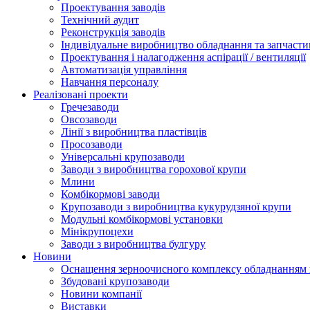
Проектування заводів
Технічний аудит
Реконструкція заводів
Індивідуальне виробництво обладнання та запчасти
Проектування і налагодження аспірації / вентиляції
Автоматизація управління
Навчання персоналу
Реалізовані проекти
Гречезаводи
Овсозаводи
Лінії з виробництва пластівців
Просозаводи
Універсальні крупозаводи
Заводи з виробництва горохової крупи
Млини
Комбікормові заводи
Крупозаводи з виробництва кукурудзяної крупи
Модульні комбікормові установки
Мінікрупоцехи
Заводи з виробництва булгуру
Новини
Оснащення зерноочисного комплексу обладнанн
Збудовані крупозаводи
Новини компанії
Виставки