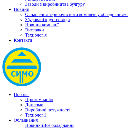
Заводи з виробництва булгуру
Новини
Оснащення зерноочисного комплексу обладнанн
Збудовані крупозаводи
Новини компанії
Виставки
Технологія
Контакти
Про нас
Про компанію
Дипломи
Виробничі потужності
Технології
Обладнання
Новинки
Все обладнання