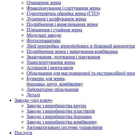
Очищення зерна
Фракціонування і сортування зерна
Гідротермічна обробка зерна (ГТО)
Лущення і шліфування зерна
Подрібнення і вимелювання зерна
Плющення і сушіння зерна
Модульні заводи
Фотосепаратори
Лінії переробки зернобобових в білковий концентра
Подрібнення зерна і змішування комбікорма
Зважування, дозування і пакування
Транспортування зерна
Аспірація і вентиляція
Обладнання для масложирової та екстракційної про
Бункери для зерна,
борошна, круп, комбікорму
Лабораторне обладнання
Деталі
Заводи «під ключ»
Заводи з виробництва крупи
Заводи з виробництва пластівців
Заводи з виробництва борошна
Заводи з виробництва комбікорму
Автоматизовані системи управління
Послуги