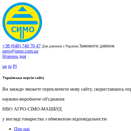
+38 (048) 740 70 47
Замовити дзвінок
Для дзвінків з України
agro@simo.com.ua
Новина дня
ua
ru
Pl
Українська версія сайту
Ви завжди зможете переключити мову сайту, скориставшись пе
науково-виробниче об'єднання
НВО АГРО-СІМО-МАШБУД
у вигляді товариства з обмеженою відповідальністю
Про нас