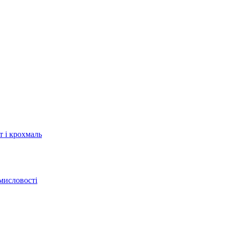
т і крохмаль
мисловості