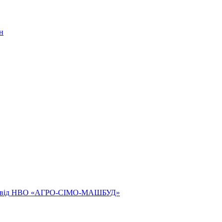
н
ям від НВО «АГРО-СІМО-МАШБУД»