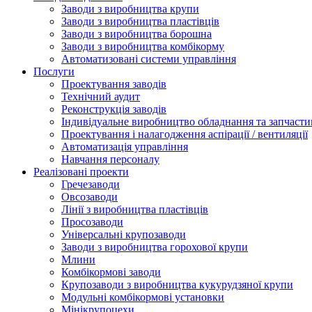
Заводи з виробництва крупи
Заводи з виробництва пластівців
Заводи з виробництва борошна
Заводи з виробництва комбікорму
Автоматизовані системи управління
Послуги
Проектування заводів
Технічний аудит
Реконструкція заводів
Індивідуальне виробництво обладнання та запчасти
Проектування і налагодження аспірації / вентиляції
Автоматизація управління
Навчання персоналу
Реалізовані проекти
Гречезаводи
Овсозаводи
Лінії з виробництва пластівців
Просозаводи
Універсальні крупозаводи
Заводи з виробництва горохової крупи
Млини
Комбікормові заводи
Крупозаводи з виробництва кукурудзяної крупи
Модульні комбікормові установки
Мінікрупоцехи