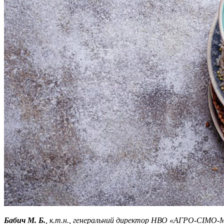
Бабич М. Б.
, к.т.н., генеральний директор НВО «АГРО-СІМ