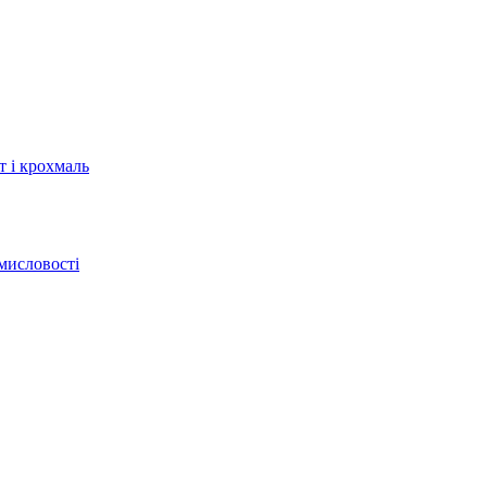
т і крохмаль
мисловості