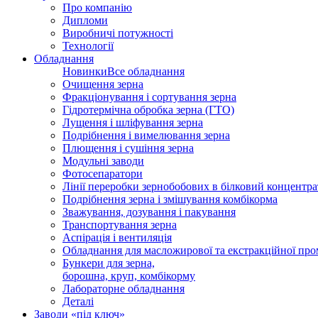
Про компанію
Дипломи
Виробничі потужності
Технології
Обладнання
Новинки
Все обладнання
Очищення зерна
Фракціонування і сортування зерна
Гідротермічна обробка зерна (ГТО)
Лущення і шліфування зерна
Подрібнення і вимелювання зерна
Плющення і сушіння зерна
Модульні заводи
Фотосепаратори
Лінії переробки зернобобових в білковий концентра
Подрібнення зерна і змішування комбікорма
Зважування, дозування і пакування
Транспортування зерна
Аспірація і вентиляція
Обладнання для масложирової та екстракційної про
Бункери для зерна,
борошна, круп, комбікорму
Лабораторне обладнання
Деталі
Заводи «під ключ»