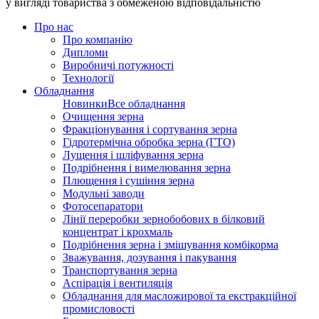
у вигляді товариства з обмеженою відповідальністю
Про нас
Про компанію
Дипломи
Виробничі потужності
Технології
Обладнання
Новинки
Все обладнання
Очищення зерна
Фракціонування і сортування зерна
Гідротермічна обробка зерна (ГТО)
Лущення і шліфування зерна
Подрібнення і вимелювання зерна
Плющення і сушіння зерна
Модульні заводи
Фотосепаратори
Лінії переробки зернобобових в білковий
концентрат і крохмаль
Подрібнення зерна і змішування комбікорма
Зважування, дозування і пакування
Транспортування зерна
Аспірація і вентиляція
Обладнання для масложирової та екстракційної
промисловості