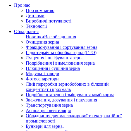
Про нас
Про компанію
Дипломи
Виробничі потужності
Технології
Обладнання
Новинки
Все обладнання
Очищення зерна
Фракціонування і сортування зерна
Гідротермічна обробка зерна (ГТО)
Лущення і шліфування зерна
Подрібнення і вимелювання зерна
Плющення і сушіння зерна
Модульні заводи
Фотосепаратори
Лінії переробки зернобобових в білковий
концентрат і крохмаль
Подрібнення зерна і змішування комбікорма
Зважування, дозування і пакування
Транспортування зерна
Аспірація і вентиляція
Обладнання для масложирової та екстракційної
промисловості
Бункери для зерна,