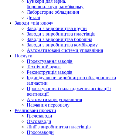
Бункери для зерна,
борошна, круп, комбікорму
Лабораторне обладнання
Деталі
Заводи «під ключ»
Заводи з виробництва крупи
Заводи з виробництва пластівців
Заводи з виробництва борошна
Заводи з виробництва комбікорму
Автоматизовані системи управління
Послуги
Проектування заводів
Технічний аудит
Реконструкція заводів
Індивідуальне виробництво обладнання та
запчастин
Проектування і налагодження аспірації /
вентиляції
Автоматизація управління
Навчання персоналу
Реалізовані проекти
Гречезаводи
Овсозаводи
Лінії з виробництва пластівців
Просозаводи