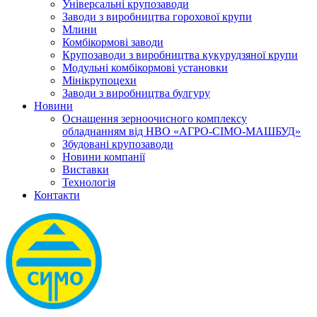
Універсальні крупозаводи
Заводи з виробництва горохової крупи
Млини
Комбікормові заводи
Крупозаводи з виробництва кукурудзяної крупи
Модульні комбікормові установки
Мінікрупоцехи
Заводи з виробництва булгуру
Новини
Оснащення зерноочисного комплексу
обладнанням від НВО «АГРО-СІМО-МАШБУД»
Збудовані крупозаводи
Новини компанії
Виставки
Технологія
Контакти