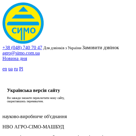
+38 (048) 740 70 47
Замовити дзвінок
Для дзвінків з України
agro@simo.com.ua
Новина дня
en
ua
ru
Pl
Українська версія сайту
Ви завжди зможете переключити мову сайту,
скориставшись перемикачем.
науково-виробниче об'єднання
НВО АГРО-СІМО-МАШБУД