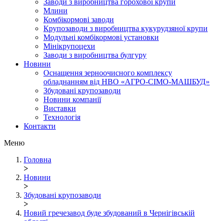
Заводи з виробництва горохової крупи
Млини
Комбікормові заводи
Крупозаводи з виробництва кукурудзяної крупи
Модульні комбікормові установки
Мінікрупоцехи
Заводи з виробництва булгуру
Новини
Оснащення зерноочисного комплексу
обладнанням від НВО «АГРО-СІМО-МАШБУД»
Збудовані крупозаводи
Новини компанії
Виставки
Технологія
Контакти
Меню
Головна
>
Новини
>
Збудовані крупозаводи
>
Новий гречезавод буде збудований в Чернігівській