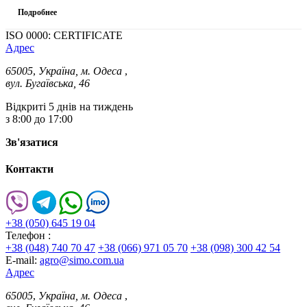
Подробнее
ISO 0000: CERTIFICATE
Адрес
65005
,
Україна, м. Одеса
,
вул. Бугаївська, 46
Відкриті 5 днів на тиждень
з 8:00 до 17:00
Зв'язатися
Контакти
+38 (050) 645 19 04
Телефон :
+38 (048) 740 70 47
+38 (066) 971 05 70
+38 (098) 300 42 54
E-mail:
agro@simo.com.ua
Адрес
65005
,
Україна, м. Одеса
,