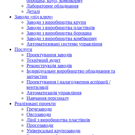
борошна, круп, комбікорму
Лабораторне обладнання
Деталі
Заводи «під ключ»
Заводи з виробництва крупи
Заводи з виробництва пластівців
Заводи з виробництва борошна
Заводи з виробництва комбікорму
Автоматизовані системи управління
Послуги
Проектування заводів
Технічний аудит
Реконструкція заводів
Індивідуальне виробництво обладнання та
запчастин
Проектування і налагодження аспірації /
вентиляції
Автоматизація управління
Навчання персоналу
Реалізовані проекти
Гречезаводи
Овсозаводи
Лінії з виробництва пластівців
Просозаводи
Універсальні крупозаводи