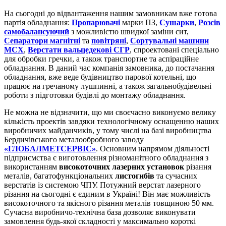
На сьогодні до відвантаження нашим замовникам вже готова
партія обладнання:
Пропарювачі
марки ПЗ,
Сушарки
,
Розсів
самобалансуючий
з можливістю швидкої заміни сит,
Сепаратори магнітні
та
повітряні
,
Сортувальні машини
МСХ
,
Верстати вальцедекові СГР
, спроектовані спеціально
для обробки гречки, а також транспортне та аспіраційне
обладнання. В даний час компанія замовника, до постачання
обладнання, вже веде будівництво парової котельні, що
працює на гречаному лушпинні, а також загальнобудівельні
роботи з підготовки будівлі до монтажу обладнання.
Не можна не відзначити, що ми своєчасно виконуємо велику
кількість проектів завдяки технологічному оснащенню наших
виробничих майданчиків, у тому числі на базі виробництва
Бердичівського металообробного заводу
«ГЛОБАЛМЕТСЕРВІС»
. Основним напрямом діяльності
підприємства є виготовлення різноманітного обладнання з
використанням
високоточних лазерних установок
різання
металів, багатофункціональних
листогибів
та сучасних
верстатів із системою ЧПУ. Потужний верстат лазерного
різання на сьогодні є єдиним в Україні! Він має можливість
високоточного та якісного різання металів товщиною 50 мм.
Сучасна виробничо-технічна база дозволяє виконувати
замовлення будь-якої складності у максимально короткі