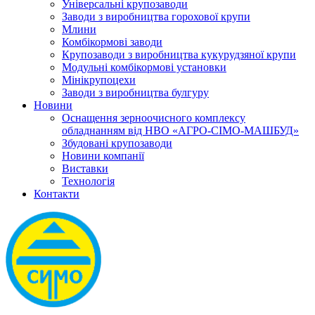
Універсальні крупозаводи
Заводи з виробництва горохової крупи
Млини
Комбікормові заводи
Крупозаводи з виробництва кукурудзяної крупи
Модульні комбікормові установки
Мінікрупоцехи
Заводи з виробництва булгуру
Новини
Оснащення зерноочисного комплексу
обладнанням від НВО «АГРО-СІМО-МАШБУД»
Збудовані крупозаводи
Новини компанії
Виставки
Технологія
Контакти