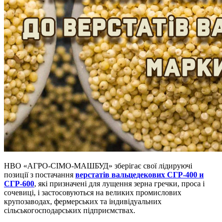
НВО «АГРО-СІМО-МАШБУД» зберігає свої лідируючі
позиції з постачання
верстатів вальцедекових СГР-400 и
СГР-600
, які призначені для лущення зерна гречки, проса і
сочевиці, і застосовуються на великих промислових
крупозаводах, фермерських та індивідуальних
сільськогосподарських підприємствах.