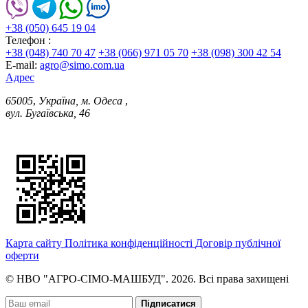
+38 (050) 645 19 04
Телефон :
+38 (048) 740 70 47
+38 (066) 971 05 70
+38 (098) 300 42 54
E-mail:
agro@simo.com.ua
Адрес
65005
,
Україна, м. Одеса
,
вул. Бугаївська, 46
Карта сайту
Політика конфіденційності
Договір публічної
оферти
© НВО "АГРО-СІМО-МАШБУД". 2026. Всі права захищені
Підписатися