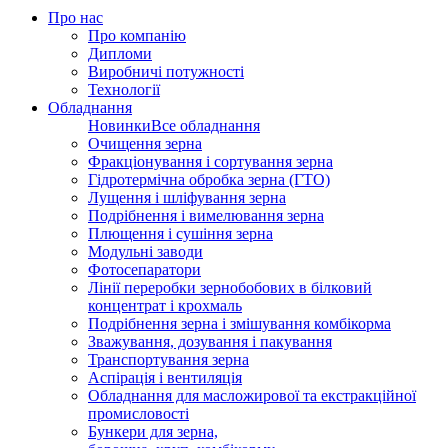
Про нас
Про компанію
Дипломи
Виробничі потужності
Технології
Обладнання
Новинки
Все обладнання
Очищення зерна
Фракціонування і сортування зерна
Гідротермічна обробка зерна (ГТО)
Лущення і шліфування зерна
Подрібнення і вимелювання зерна
Плющення і сушіння зерна
Модульні заводи
Фотосепаратори
Лінії переробки зернобобових в білковий
концентрат і крохмаль
Подрібнення зерна і змішування комбікорма
Зважування, дозування і пакування
Транспортування зерна
Аспірація і вентиляція
Обладнання для масложирової та екстракційної
промисловості
Бункери для зерна,