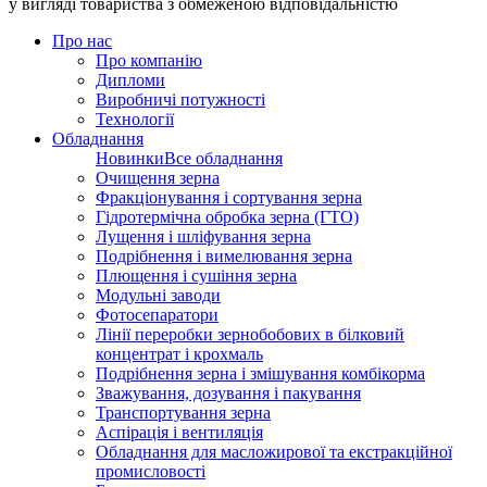
у вигляді товариства з обмеженою відповідальністю
Про нас
Про компанію
Дипломи
Виробничі потужності
Технології
Обладнання
Новинки
Все обладнання
Очищення зерна
Фракціонування і сортування зерна
Гідротермічна обробка зерна (ГТО)
Лущення і шліфування зерна
Подрібнення і вимелювання зерна
Плющення і сушіння зерна
Модульні заводи
Фотосепаратори
Лінії переробки зернобобових в білковий
концентрат і крохмаль
Подрібнення зерна і змішування комбікорма
Зважування, дозування і пакування
Транспортування зерна
Аспірація і вентиляція
Обладнання для масложирової та екстракційної
промисловості