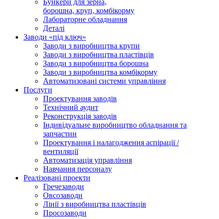
Бункери для зерна,
борошна, круп, комбікорму
Лабораторне обладнання
Деталі
Заводи «під ключ»
Заводи з виробництва крупи
Заводи з виробництва пластівців
Заводи з виробництва борошна
Заводи з виробництва комбікорму
Автоматизовані системи управління
Послуги
Проектування заводів
Технічний аудит
Реконструкція заводів
Індивідуальне виробництво обладнання та
запчастин
Проектування і налагодження аспірації /
вентиляції
Автоматизація управління
Навчання персоналу
Реалізовані проекти
Гречезаводи
Овсозаводи
Лінії з виробництва пластівців
Просозаводи