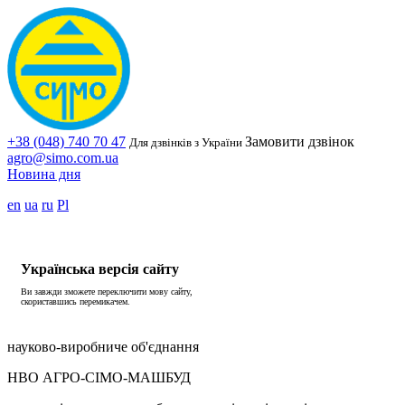
+38 (048) 740 70 47
Замовити дзвінок
Для дзвінків з України
agro@simo.com.ua
Новина дня
en
ua
ru
Pl
Українська версія сайту
Ви завжди зможете переключити мову сайту,
скориставшись перемикачем.
науково-виробниче об'єднання
НВО АГРО-СІМО-МАШБУД