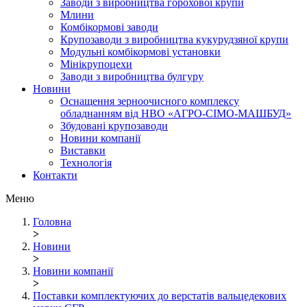
Заводи з виробництва горохової крупи
Млини
Комбікормові заводи
Крупозаводи з виробництва кукурудзяної крупи
Модульні комбікормові установки
Мінікрупоцехи
Заводи з виробництва булгуру
Новини
Оснащення зерноочисного комплексу
обладнанням від НВО «АГРО-СІМО-МАШБУД»
Збудовані крупозаводи
Новини компанії
Виставки
Технологія
Контакти
Меню
Головна
>
Новини
>
Новини компанії
>
Поставки комплектуючих до верстатів вальцедекових