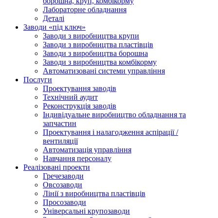
борошна, круп, комбікорму
Лабораторне обладнання
Деталі
Заводи «під ключ»
Заводи з виробництва крупи
Заводи з виробництва пластівців
Заводи з виробництва борошна
Заводи з виробництва комбікорму
Автоматизовані системи управління
Послуги
Проектування заводів
Технічний аудит
Реконструкція заводів
Індивідуальне виробництво обладнання та
запчастин
Проектування і налагодження аспірації /
вентиляції
Автоматизація управління
Навчання персоналу
Реалізовані проекти
Гречезаводи
Овсозаводи
Лінії з виробництва пластівців
Просозаводи
Універсальні крупозаводи