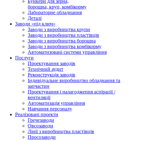
Бункери для зерна,
борошна, круп, комбікорму
Лабораторне обладнання
Деталі
Заводи «під ключ»
Заводи з виробництва крупи
Заводи з виробництва пластівців
Заводи з виробництва борошна
Заводи з виробництва комбікорму
Автоматизовані системи управління
Послуги
Проектування заводів
Технічний аудит
Реконструкція заводів
Індивідуальне виробництво обладнання та
запчастин
Проектування і налагодження аспірації /
вентиляції
Автоматизація управління
Навчання персоналу
Реалізовані проекти
Гречезаводи
Овсозаводи
Лінії з виробництва пластівців
Просозаводи