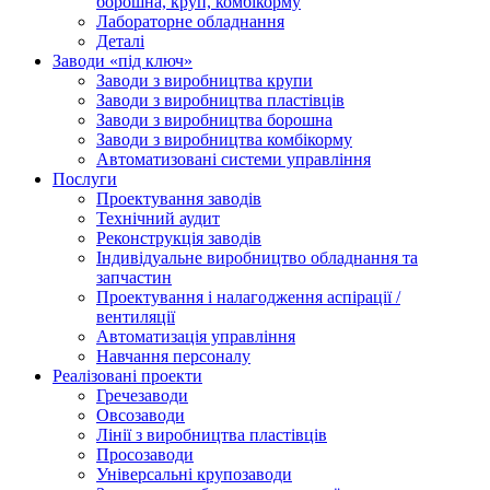
борошна, круп, комбікорму
Лабораторне обладнання
Деталі
Заводи «під ключ»
Заводи з виробництва крупи
Заводи з виробництва пластівців
Заводи з виробництва борошна
Заводи з виробництва комбікорму
Автоматизовані системи управління
Послуги
Проектування заводів
Технічний аудит
Реконструкція заводів
Індивідуальне виробництво обладнання та
запчастин
Проектування і налагодження аспірації /
вентиляції
Автоматизація управління
Навчання персоналу
Реалізовані проекти
Гречезаводи
Овсозаводи
Лінії з виробництва пластівців
Просозаводи
Універсальні крупозаводи