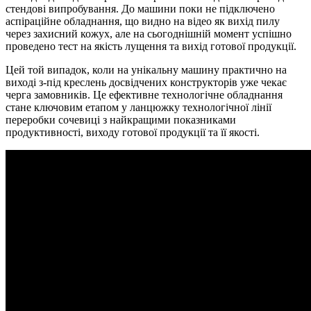
стендові випробування. До машини поки не підключено
аспіраційне обладнання, що видно на відео як вихід пилу
через захисний кожух, але на сьогоднішній момент успішно
проведено тест на якість лущення та вихід готової продукції.
Цей той випадок, коли на унікальну машину практично на
виході з-під креслень досвідчених конструкторів уже чекає
черга замовників. Це ефективне технологічне обладнання
стане ключовим етапом у ланцюжку технологічної лінії
переробки сочевиці з найкращими показниками
продуктивності, виходу готової продукції та її якості.