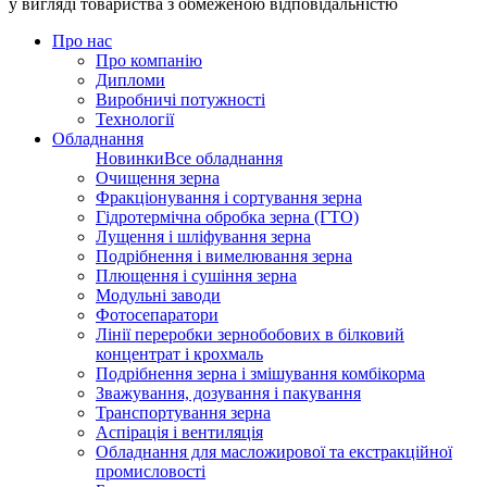
у вигляді товариства з обмеженою відповідальністю
Про нас
Про компанію
Дипломи
Виробничі потужності
Технології
Обладнання
Новинки
Все обладнання
Очищення зерна
Фракціонування і сортування зерна
Гідротермічна обробка зерна (ГТО)
Лущення і шліфування зерна
Подрібнення і вимелювання зерна
Плющення і сушіння зерна
Модульні заводи
Фотосепаратори
Лінії переробки зернобобових в білковий
концентрат і крохмаль
Подрібнення зерна і змішування комбікорма
Зважування, дозування і пакування
Транспортування зерна
Аспірація і вентиляція
Обладнання для масложирової та екстракційної
промисловості