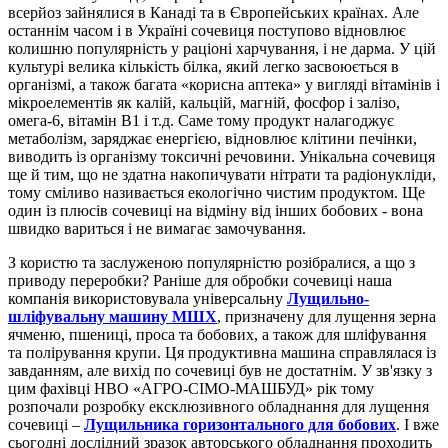
всерйоз зайнялися в Канаді та в Європейських країнах. Але
останнім часом і в Україні сочевиця поступово відновлює
колишню популярність у раціоні харчування, і не дарма. У цій
культурі велика кількість білка, який легко засвоюється в
організмі, а також багата «корисна аптека» у вигляді вітамінів і
мікроелементів як калій, кальцій, магній, фосфор і залізо,
омега-6, вітамін В1 і т.д. Саме тому продукт налагоджує
метаболізм, заряджає енергією, відновлює клітини печінки,
виводить із організму токсичні речовини. Унікальна сочевиця
ще й тим, що не здатна накопичувати нітрати та радіонукліди,
тому сміливо називається екологічно чистим продуктом. Ще
один із плюсів сочевиці на відміну від інших бобових - вона
швидко вариться і не вимагає замочування.
З користю та заслуженою популярністю розібралися, а що з
приводу переробки? Раніше для обробки сочевиці наша
компанія використовувала універсальну
Лущильно-
шліфувальну машину МШХ
, призначену для лущення зерна
ячменю, пшениці, проса та бобових, а також для шліфування
та полірування крупи. Ця продуктивна машина справлялася із
завданням, але вихід по сочевиці був не достатнім. У зв'язку з
цим фахівці НВО «АГРО-СІМО-МАШБУД» рік тому
розпочали розробку ексклюзивного обладнання для лущення
сочевиці –
Лущильника горизонтального для бобових
. І вже
сьогодні дослідний зразок авторського обладнання проходить