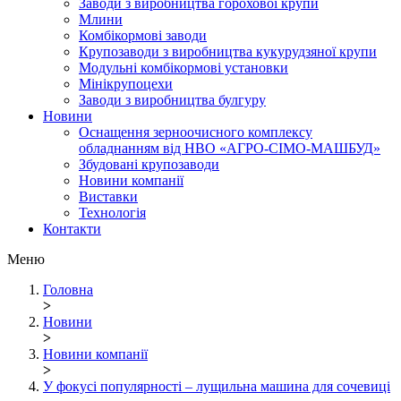
Заводи з виробництва горохової крупи
Млини
Комбікормові заводи
Крупозаводи з виробництва кукурудзяної крупи
Модульні комбікормові установки
Мінікрупоцехи
Заводи з виробництва булгуру
Новини
Оснащення зерноочисного комплексу
обладнанням від НВО «АГРО-СІМО-МАШБУД»
Збудовані крупозаводи
Новини компанії
Виставки
Технологія
Контакти
Меню
Головна
>
Новини
>
Новини компанії
>
У фокусі популярності – лущильна машина для сочевиці