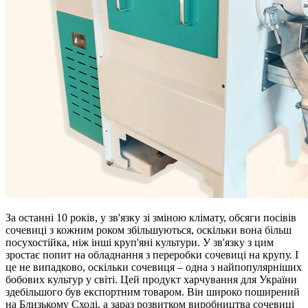
За останні 10 років, у зв'язку зі зміною клімату, обсяги посівів
сочевиці з кожним роком збільшуються, оскільки вона більш
посухостійка, ніж інші круп'яні культури. У зв'язку з цим
зростає попит на обладнання з переробки сочевиці на крупу. І
це не випадково, оскільки сочевиця – одна з найпопулярніших
бобових культур у світі. Цей продукт харчування для України
здебільшого був експортним товаром. Він широко поширений
на Близькому Сході, а зараз розвитком виробництва сочевиці