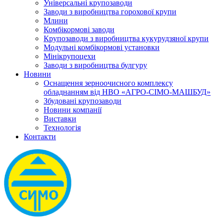
Універсальні крупозаводи
Заводи з виробництва горохової крупи
Млини
Комбікормові заводи
Крупозаводи з виробництва кукурудзяної крупи
Модульні комбікормові установки
Мінікрупоцехи
Заводи з виробництва булгуру
Новини
Оснащення зерноочисного комплексу
обладнанням від НВО «АГРО-СІМО-МАШБУД»
Збудовані крупозаводи
Новини компанії
Виставки
Технологія
Контакти