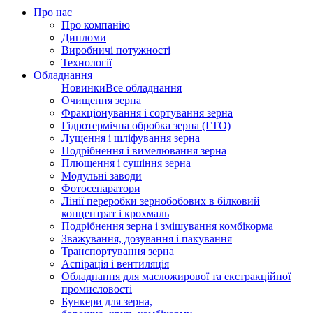
Про нас
Про компанію
Дипломи
Виробничі потужності
Технології
Обладнання
Новинки
Все обладнання
Очищення зерна
Фракціонування і сортування зерна
Гідротермічна обробка зерна (ГТО)
Лущення і шліфування зерна
Подрібнення і вимелювання зерна
Плющення і сушіння зерна
Модульні заводи
Фотосепаратори
Лінії переробки зернобобових в білковий
концентрат і крохмаль
Подрібнення зерна і змішування комбікорма
Зважування, дозування і пакування
Транспортування зерна
Аспірація і вентиляція
Обладнання для масложирової та екстракційної
промисловості
Бункери для зерна,