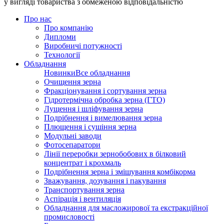
у вигляді товариства з обмеженою відповідальністю
Про нас
Про компанію
Дипломи
Виробничі потужності
Технології
Обладнання
Новинки
Все обладнання
Очищення зерна
Фракціонування і сортування зерна
Гідротермічна обробка зерна (ГТО)
Лущення і шліфування зерна
Подрібнення і вимелювання зерна
Плющення і сушіння зерна
Модульні заводи
Фотосепаратори
Лінії переробки зернобобових в білковий
концентрат і крохмаль
Подрібнення зерна і змішування комбікорма
Зважування, дозування і пакування
Транспортування зерна
Аспірація і вентиляція
Обладнання для масложирової та екстракційної
промисловості