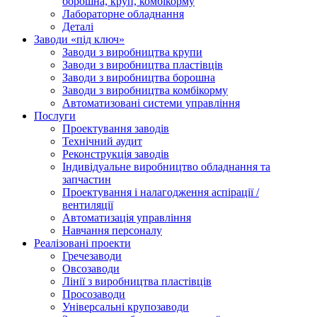
борошна, круп, комбікорму
Лабораторне обладнання
Деталі
Заводи «під ключ»
Заводи з виробництва крупи
Заводи з виробництва пластівців
Заводи з виробництва борошна
Заводи з виробництва комбікорму
Автоматизовані системи управління
Послуги
Проектування заводів
Технічний аудит
Реконструкція заводів
Індивідуальне виробництво обладнання та
запчастин
Проектування і налагодження аспірації /
вентиляції
Автоматизація управління
Навчання персоналу
Реалізовані проекти
Гречезаводи
Овсозаводи
Лінії з виробництва пластівців
Просозаводи
Універсальні крупозаводи