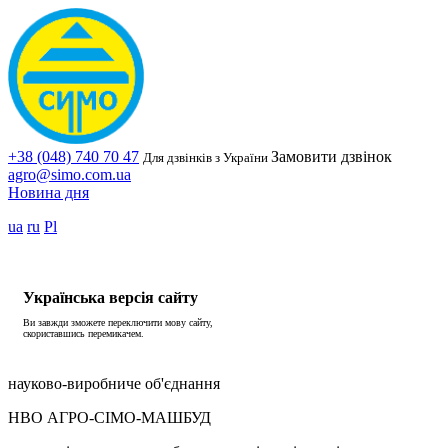
+38 (048) 740 70 47
Замовити дзвінок
Для дзвінків з України
agro@simo.com.ua
Новина дня
ua
ru
Pl
Українська версія сайту
Ви завжди зможете переключити мову сайту,
скориставшись перемикачем.
науково-виробниче об'єднання
НВО АГРО-СІМО-МАШБУД