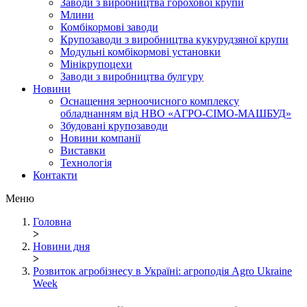
Заводи з виробництва горохової крупи
Млини
Комбікормові заводи
Крупозаводи з виробництва кукурудзяної крупи
Модульні комбікормові установки
Мінікрупоцехи
Заводи з виробництва булгуру
Новини
Оснащення зерноочисного комплексу
обладнанням від НВО «АГРО-СІМО-МАШБУД»
Збудовані крупозаводи
Новини компанії
Виставки
Технологія
Контакти
Меню
Головна
>
Новини дня
>
Розвиток агробізнесу в Україні: агроподія Agro Ukraine
Week