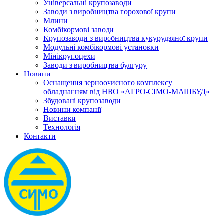
Універсальні крупозаводи
Заводи з виробництва горохової крупи
Млини
Комбікормові заводи
Крупозаводи з виробництва кукурудзяної крупи
Модульні комбікормові установки
Мінікрупоцехи
Заводи з виробництва булгуру
Новини
Оснащення зерноочисного комплексу
обладнанням від НВО «АГРО-СІМО-МАШБУД»
Збудовані крупозаводи
Новини компанії
Виставки
Технологія
Контакти