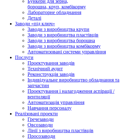
Бункери для зерна,
борошна, круп, комбікорму
Лабораторне обладнання
Деталі
Заводи «під ключ»
Заводи з виробництва крупи
Заводи з виробництва пластівців
Заводи з виробництва борошна
Заводи з виробництва комбікорму
Автоматизовані системи управління
Послуги
Проектування заводів
Технічний аудит
Реконструкція заводів
Індивідуальне виробництво обладнання та
запчастин
Проектування і налагодження аспірації /
вентиляції
Автоматизація управління
Навчання персоналу
Реалізовані проекти
Гречезаводи
Овсозаводи
Лінії з виробництва пластівців
Просозаводи