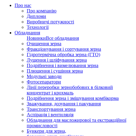
Про нас
Про компанію
Дипломи
Виробничі потужності
Технології
Обладнання
Новинки
Все обладнання
Очищення зерна
Фракціонування і сортування зерна
Гідротермічна обробка зерна (ГТО)
Лущення і шліфування зерна
Подрібнення і вимелювання зерна
Плющення і сушіння зерна
Модульні заводи
Фотосепаратори
Лінії переробки зернобобових в білковий
концентрат і крохмаль
Подрібнення зерна і змішування комбікорма
Зважування, дозування і пакування
Транспортування зерна
Аспірація і вентиляція
Обладнання для масложирової та екстракційної
промисловості
Бункери для зерна,