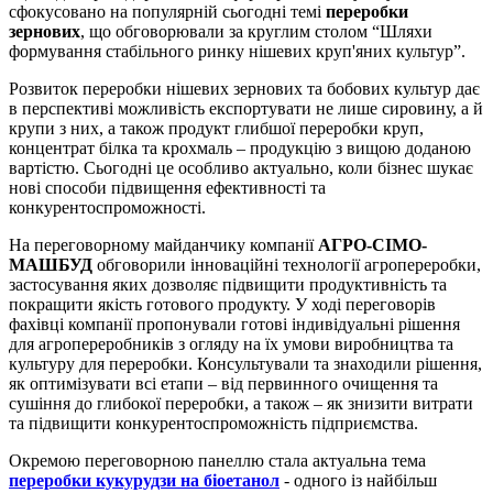
сфокусовано на популярній сьогодні темі
переробки
зернових
, що обговорювали за круглим столом “Шляхи
формування стабільного ринку нішевих круп'яних культур”.
Розвиток переробки нішевих зернових та бобових культур дає
в перспективі можливість експортувати не лише сировину, а й
крупи з них, а також продукт глибшої переробки круп,
концентрат білка та крохмаль – продукцію з вищою доданою
вартістю. Сьогодні це особливо актуально, коли бізнес шукає
нові способи підвищення ефективності та
конкурентоспроможності.
На переговорному майданчику компанії
АГРО-СІМО-
МАШБУД
обговорили інноваційні технології агропереробки,
застосування яких дозволяє підвищити продуктивність та
покращити якість готового продукту. У ході переговорів
фахівці компанії пропонували готові індивідуальні рішення
для агропереробників з огляду на їх умови виробництва та
культуру для переробки. Консультували та знаходили рішення,
як оптимізувати всі етапи – від первинного очищення та
сушіння до глибокої переробки, а також – як знизити витрати
та підвищити конкурентоспроможність підприємства.
Окремою переговорною панеллю стала актуальна тема
переробки кукурудзи на біоетанол
- одного із найбільш