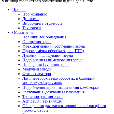
у вигляді товариства з обмеженою відповідальністю
Про нас
Про компанію
Дипломи
Виробничі потужності
Технології
Обладнання
Новинки
Все обладнання
Очищення зерна
Фракціонування і сортування зерна
Гідротермічна обробка зерна (ГТО)
Лущення і шліфування зерна
Подрібнення і вимелювання зерна
Плющення і сушіння зерна
Модульні заводи
Фотосепаратори
Лінії переробки зернобобових в білковий
концентрат і крохмаль
Подрібнення зерна і змішування комбікорма
Зважування, дозування і пакування
Транспортування зерна
Аспірація і вентиляція
Обладнання для масложирової та екстракційної
промисловості