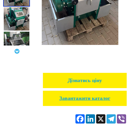
Дізнатись ціну
Завантажити каталог
Facebook
LinkedIn
X
Telegr
V