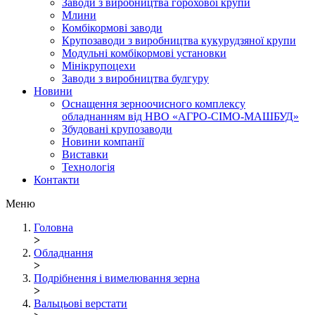
Заводи з виробництва горохової крупи
Млини
Комбікормові заводи
Крупозаводи з виробництва кукурудзяної крупи
Модульні комбікормові установки
Мінікрупоцехи
Заводи з виробництва булгуру
Новини
Оснащення зерноочисного комплексу
обладнанням від НВО «АГРО-СІМО-МАШБУД»
Збудовані крупозаводи
Новини компанії
Виставки
Технологія
Контакти
Меню
Головна
>
Обладнання
>
Подрібнення і вимелювання зерна
>
Вальцьові верстати