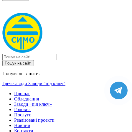
Пошук на сайтi
Популярні запити:
Гречезаводи
Заводи "під ключ"
Про нас
Обладнання
Заводи «під ключ»
Головна
Послуги
Реалізовані проекти
Новини
Контакти