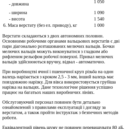
1 050
- довжина
- ширина
1 090
- висота
1 540
6. Маса верстату (без ел. приводу), кг
1 000
Верстати складаються з двох автономних половин.
Основними робочими органами вальцьових верстатів є дві
пари діагонально розташованих мелючих вальців. Бочки
мелючих вальців можуть виконуватися з гладким або
рифленим рельєфом робочої поверхні. Привал мелючих
вальців здійснюються вручну, відвал - автоматично.
При виробництві ячної і пшеничної круп різьба на один
валець нарізається з кроком 2,5 - 3 мм, інший валець має
повздовжню нарізку. Для вівса використовується грубіша
нарізка на вальцях. Дане технологічне рішення успішно
працює на багатьох наших виробничих лініях.
Обслуговуючий персонал повинен бути детально
ознайомлений з правилами експлуатації і догляду за
верстатом, а також пройти інструктаж з безпечних методів
роботи.
Еквівалентний рівень шуму не повинен перевищувати 80 дБ,