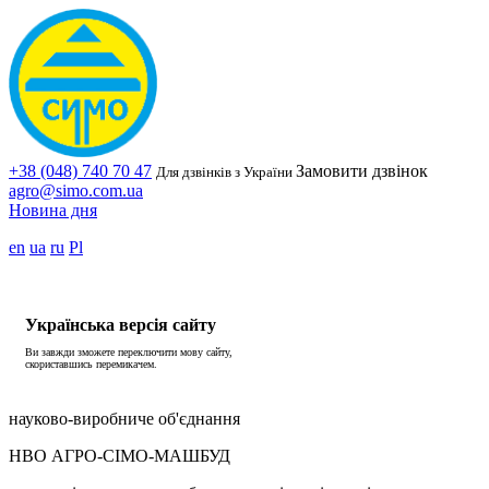
+38 (048) 740 70 47
Замовити дзвінок
Для дзвінків з України
agro@simo.com.ua
Новина дня
en
ua
ru
Pl
Українська версія сайту
Ви завжди зможете переключити мову сайту,
скориставшись перемикачем.
науково-виробниче об'єднання
НВО АГРО-СІМО-МАШБУД