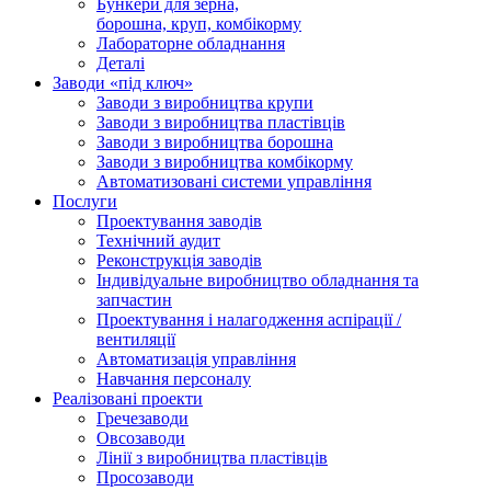
Бункери для зерна,
борошна, круп, комбікорму
Лабораторне обладнання
Деталі
Заводи «під ключ»
Заводи з виробництва крупи
Заводи з виробництва пластівців
Заводи з виробництва борошна
Заводи з виробництва комбікорму
Автоматизовані системи управління
Послуги
Проектування заводів
Технічний аудит
Реконструкція заводів
Індивідуальне виробництво обладнання та
запчастин
Проектування і налагодження аспірації /
вентиляції
Автоматизація управління
Навчання персоналу
Реалізовані проекти
Гречезаводи
Овсозаводи
Лінії з виробництва пластівців
Просозаводи