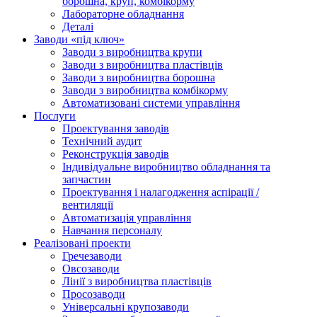
борошна, круп, комбікорму
Лабораторне обладнання
Деталі
Заводи «під ключ»
Заводи з виробництва крупи
Заводи з виробництва пластівців
Заводи з виробництва борошна
Заводи з виробництва комбікорму
Автоматизовані системи управління
Послуги
Проектування заводів
Технічний аудит
Реконструкція заводів
Індивідуальне виробництво обладнання та
запчастин
Проектування і налагодження аспірації /
вентиляції
Автоматизація управління
Навчання персоналу
Реалізовані проекти
Гречезаводи
Овсозаводи
Лінії з виробництва пластівців
Просозаводи
Універсальні крупозаводи