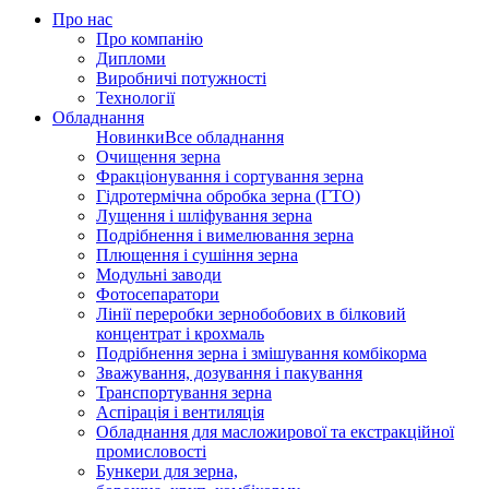
Про нас
Про компанію
Дипломи
Виробничі потужності
Технології
Обладнання
Новинки
Все обладнання
Очищення зерна
Фракціонування і сортування зерна
Гідротермічна обробка зерна (ГТО)
Лущення і шліфування зерна
Подрібнення і вимелювання зерна
Плющення і сушіння зерна
Модульні заводи
Фотосепаратори
Лінії переробки зернобобових в білковий
концентрат і крохмаль
Подрібнення зерна і змішування комбікорма
Зважування, дозування і пакування
Транспортування зерна
Аспірація і вентиляція
Обладнання для масложирової та екстракційної
промисловості
Бункери для зерна,