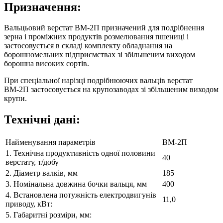
Призначення:
Вальцьовий верстат ВМ-2П призначений для подрібнення
зерна і проміжних продуктів розмелювання пшениці і
застосовується в складі комплекту обладнання на
борошномельних підприємствах зі збільшеним виходом
борошна високих сортів.
При спеціальної нарізці подрібнюючих вальців верстат
ВМ-2П застосовується на крупозаводах зі збільшеним виходом
крупи.
Технічні дані:
Найменування параметрів
ВМ-2П
1. Технічна продуктивність одної половини
40
верстату, т/добу
2. Діаметр валків, мм
185
3. Номінальна довжина бочки вальця, мм
400
4. Встановлена потужність електродвигунів
11,0
приводу, кВт:
5. Габаритні розміри, мм: