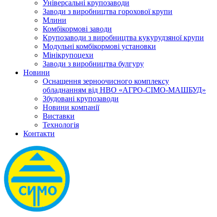
Універсальні крупозаводи
Заводи з виробництва горохової крупи
Млини
Комбікормові заводи
Крупозаводи з виробництва кукурудзяної крупи
Модульні комбікормові установки
Мінікрупоцехи
Заводи з виробництва булгуру
Новини
Оснащення зерноочисного комплексу
обладнанням від НВО «АГРО-СІМО-МАШБУД»
Збудовані крупозаводи
Новини компанії
Виставки
Технологія
Контакти