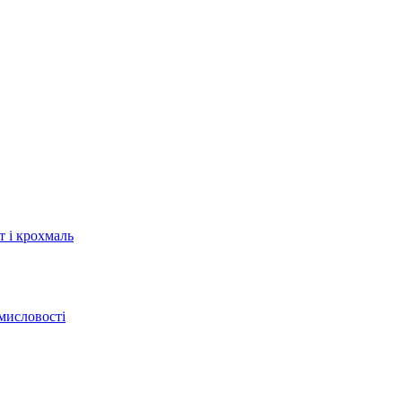
т і крохмаль
мисловості