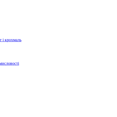
т і крохмаль
мисловості