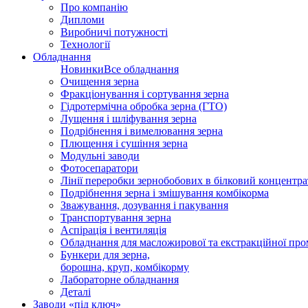
Про компанію
Дипломи
Виробничі потужності
Технології
Обладнання
Новинки
Все обладнання
Очищення зерна
Фракціонування і сортування зерна
Гідротермічна обробка зерна (ГТО)
Лущення і шліфування зерна
Подрібнення і вимелювання зерна
Плющення і сушіння зерна
Модульні заводи
Фотосепаратори
Лінії переробки зернобобових в білковий концентра
Подрібнення зерна і змішування комбікорма
Зважування, дозування і пакування
Транспортування зерна
Аспірація і вентиляція
Обладнання для масложирової та екстракційної про
Бункери для зерна,
борошна, круп, комбікорму
Лабораторне обладнання
Деталі
Заводи «під ключ»