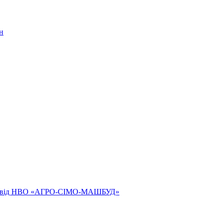
н
ям від НВО «АГРО-СІМО-МАШБУД»