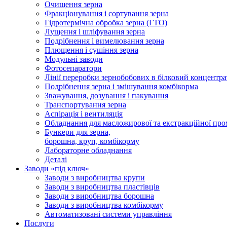
Очищення зерна
Фракціонування і сортування зерна
Гідротермічна обробка зерна (ГТО)
Лущення і шліфування зерна
Подрібнення і вимелювання зерна
Плющення і сушіння зерна
Модульні заводи
Фотосепаратори
Лінії переробки зернобобових в білковий концентра
Подрібнення зерна і змішування комбікорма
Зважування, дозування і пакування
Транспортування зерна
Аспірація і вентиляція
Обладнання для масложирової та екстракційної про
Бункери для зерна,
борошна, круп, комбікорму
Лабораторне обладнання
Деталі
Заводи «під ключ»
Заводи з виробництва крупи
Заводи з виробництва пластівців
Заводи з виробництва борошна
Заводи з виробництва комбікорму
Автоматизовані системи управління
Послуги