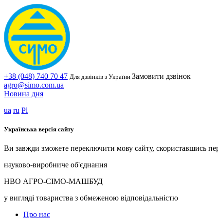
+38 (048) 740 70 47
Замовити дзвінок
Для дзвінків з України
agro@simo.com.ua
Новина дня
ua
ru
Pl
Українська версія сайту
Ви завжди зможете переключити мову сайту, скориставшись пе
науково-виробниче об'єднання
НВО АГРО-СІМО-МАШБУД
у вигляді товариства з обмеженою відповідальністю
Про нас