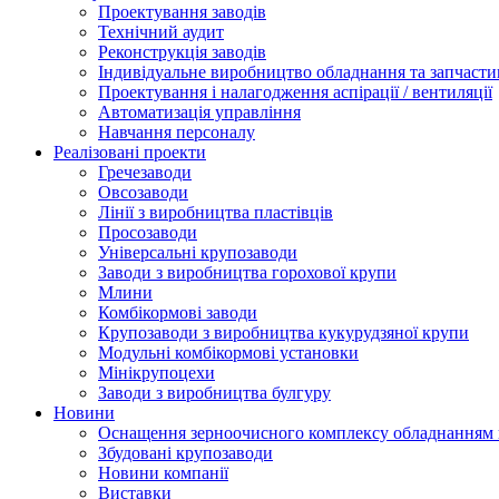
Проектування заводів
Технічний аудит
Реконструкція заводів
Індивідуальне виробництво обладнання та запчасти
Проектування і налагодження аспірації / вентиляції
Автоматизація управління
Навчання персоналу
Реалізовані проекти
Гречезаводи
Овсозаводи
Лінії з виробництва пластівців
Просозаводи
Універсальні крупозаводи
Заводи з виробництва горохової крупи
Млини
Комбікормові заводи
Крупозаводи з виробництва кукурудзяної крупи
Модульні комбікормові установки
Мінікрупоцехи
Заводи з виробництва булгуру
Новини
Оснащення зерноочисного комплексу обладнанн
Збудовані крупозаводи
Новини компанії
Виставки