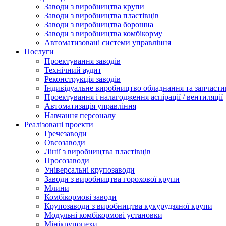
Заводи з виробництва крупи
Заводи з виробництва пластівців
Заводи з виробництва борошна
Заводи з виробництва комбікорму
Автоматизовані системи управління
Послуги
Проектування заводів
Технічний аудит
Реконструкція заводів
Індивідуальне виробництво обладнання та запчасти
Проектування і налагодження аспірації / вентиляції
Автоматизація управління
Навчання персоналу
Реалізовані проекти
Гречезаводи
Овсозаводи
Лінії з виробництва пластівців
Просозаводи
Універсальні крупозаводи
Заводи з виробництва горохової крупи
Млини
Комбікормові заводи
Крупозаводи з виробництва кукурудзяної крупи
Модульні комбікормові установки
Мінікрупоцехи