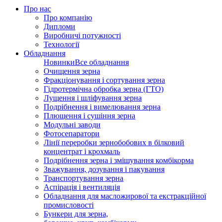
Про нас
Про компанію
Дипломи
Виробничі потужності
Технології
Обладнання
Новинки
Все обладнання
Очищення зерна
Фракціонування і сортування зерна
Гідротермічна обробка зерна (ГТО)
Лущення і шліфування зерна
Подрібнення і вимелювання зерна
Плющення і сушіння зерна
Модульні заводи
Фотосепаратори
Лінії переробки зернобобових в білковий
концентрат і крохмаль
Подрібнення зерна і змішування комбікорма
Зважування, дозування і пакування
Транспортування зерна
Аспірація і вентиляція
Обладнання для масложирової та екстракційної
промисловості
Бункери для зерна,