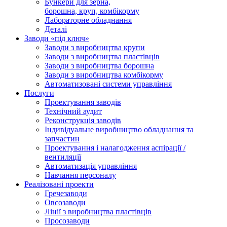
Бункери для зерна,
борошна, круп, комбікорму
Лабораторне обладнання
Деталі
Заводи «під ключ»
Заводи з виробництва крупи
Заводи з виробництва пластівців
Заводи з виробництва борошна
Заводи з виробництва комбікорму
Автоматизовані системи управління
Послуги
Проектування заводів
Технічний аудит
Реконструкція заводів
Індивідуальне виробництво обладнання та
запчастин
Проектування і налагодження аспірації /
вентиляції
Автоматизація управління
Навчання персоналу
Реалізовані проекти
Гречезаводи
Овсозаводи
Лінії з виробництва пластівців
Просозаводи