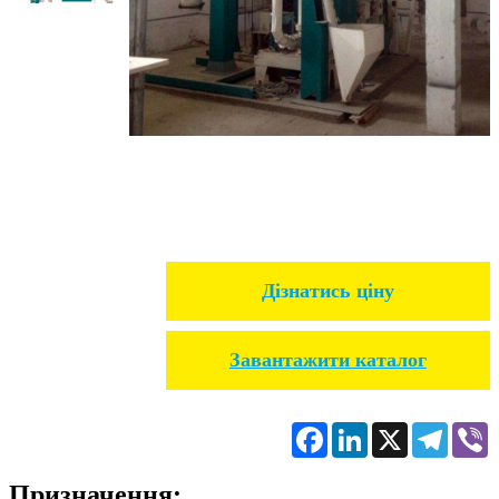
Дізнатись ціну
Завантажити каталог
Facebook
LinkedIn
X
Telegr
V
Призначення: