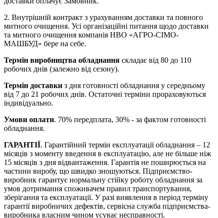
доставки оплачує Замовник.
2. Внутрішній контракт з урахуванням доставки та повного
митного очищення. Усі організаційні питання щодо доставки
та митного очищення компанія НВО «АГРО-СІМО-
МАШБУД» бере на себе.
Термін виробництва обладнання
складає від 80 до 110
робочих днів (залежно від сезону).
Термін доставки
з дня готовності обладнання у середньому
від 7 до 21 робочих днів. Остаточні терміни прораховуються
індивідуально.
Умови оплати
. 70% передплата, 30% - за фактом готовності
обладнання.
ГАРАНТІЇ
. Гарантійний термін експлуатації обладнання – 12
місяців з моменту введення в експлуатацію, але не більше ніж
15 місяців з дня відвантаження. Гарантія не поширюється на
частини виробу, що швидко зношуються. Підприємство-
виробник гарантує нормальну стійку роботу обладнання за
умов дотримання споживачем правил транспортування,
зберігання та експлуатації. У разі виявлення в період терміну
гарантії виробничих дефектів, сервісна служба підприємства-
виробника власним чином усуває несправності.