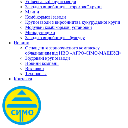
Універсальні крупозаводи
Заводи з виробництва горохової крупи
Млини
Комбікормові заводи
Крупозаводи з виробництва кукурудзяної крупи
Модульні комбікормові установки
Мінікрупоцехи
Заводи з виробництва булгуру
Новини
Оснащення зерноочисного комплексу
обладнанням від НВО «АГРО-СІМО-МАШБУД»
Збудовані крупозаводи
Новини компанії
Виставки
Технологія
Контакти