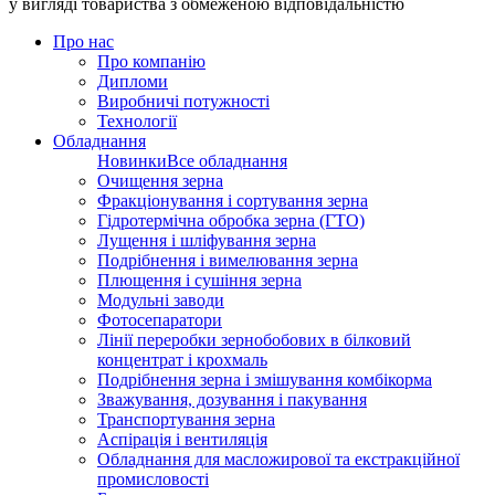
у вигляді товариства з обмеженою відповідальністю
Про нас
Про компанію
Дипломи
Виробничі потужності
Технології
Обладнання
Новинки
Все обладнання
Очищення зерна
Фракціонування і сортування зерна
Гідротермічна обробка зерна (ГТО)
Лущення і шліфування зерна
Подрібнення і вимелювання зерна
Плющення і сушіння зерна
Модульні заводи
Фотосепаратори
Лінії переробки зернобобових в білковий
концентрат і крохмаль
Подрібнення зерна і змішування комбікорма
Зважування, дозування і пакування
Транспортування зерна
Аспірація і вентиляція
Обладнання для масложирової та екстракційної
промисловості