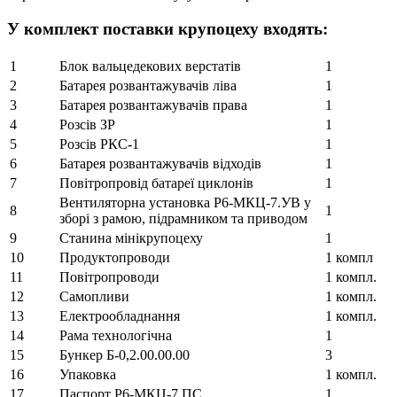
У комплект поставки крупоцеху входять:
1
Блок вальцедекових верстатів
1
2
Батарея розвантажувачів ліва
1
3
Батарея розвантажувачів права
1
4
Розсів ЗР
1
5
Розсів РКС-1
1
6
Батарея розвантажувачів відходів
1
7
Повітропровід батареї циклонів
1
Вентиляторна установка Р6-МКЦ-7.УВ у
8
1
зборі з рамою, підрамником та приводом
9
Станина мінікрупоцеху
1
10
Продуктопроводи
1 компл
11
Повітропроводи
1 компл.
12
Самопливи
1 компл.
13
Електрообладнання
1 компл.
14
Рама технологічна
1
15
Бункер Б-0,2.00.00.00
3
16
Упаковка
1 компл.
17
Паспорт Р6-МКЦ-7.ПС
1