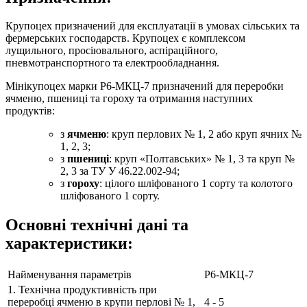
Крупоцех призначений для експлуатації в умовах сільських та
фермерських господарств. Крупоцех є комплексом
лущильного, просіювального, аспіраційного,
пневмотранспортного та електрообладнання.
Мінікупоцех марки Р6-МКЦ-7 призначений для переробки
ячменю, пшениці та гороху та отримання наступних
продуктів:
з
ячменю
: круп перлових № 1, 2 або круп ячних №
1, 2, 3;
з
пшениці
: круп «Полтавських» № 1, 3 та круп №
2, 3 за ТУ У 46.22.002-94;
з
гороху
: цілого шліфованого 1 сорту та колотого
шліфованого 1 сорту.
Основні технічні дані та
характеристики:
Найменування параметрів
Р6-МКЦ-7
1. Технічна продуктивність при
переробці ячменю в крупи перлові № 1,
4 - 5