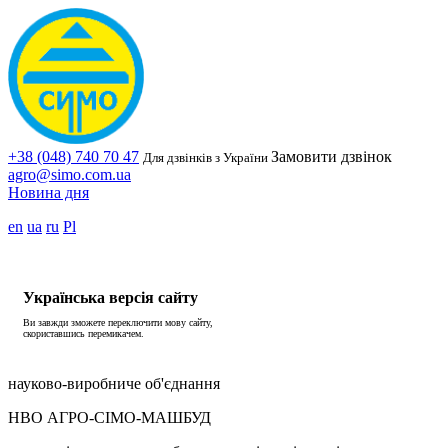
+38 (048) 740 70 47
Замовити дзвінок
Для дзвінків з України
agro@simo.com.ua
Новина дня
en
ua
ru
Pl
Українська версія сайту
Ви завжди зможете переключити мову сайту,
скориставшись перемикачем.
науково-виробниче об'єднання
НВО АГРО-СІМО-МАШБУД