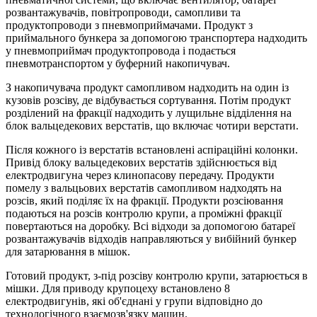
розвантажувачів, повітропроводи, самопливи та
продуктопроводи з пневмоприймачами. Продукт з
приймального бункера за допомогою транспортера надходить
у пневмоприймач продуктопровода і подається
пневмотранспортом у буферний накопичувач.
З накопичувача продукт самопливом надходить на один із
кузовів розсіву, де відбувається сортування. Потім продукт
розділений на фракції надходить у лущильне відділення на
блок вальцедекових верстатів, що включає чотири верстати.
Після кожного із верстатів встановлені аспіраційні колонки.
Привід блоку вальцедекових верстатів здійснюється від
електродвигуна через клинопасову передачу. Продукти
помелу з вальцьових верстатів самопливом надходять на
розсів, який поділяє їх на фракції. Продукти розсіювання
подаються на розсів контролю крупи, а проміжні фракції
повертаються на доробку. Всі відходи за допомогою батареї
розвантажувачів відходів направляються у вибійний бункер
для затарювання в мішок.
Готовий продукт, з-під розсіву контролю крупи, затарюється в
мішки. Для приводу крупоцеху встановлено 8
електродвигунів, які об'єднані у групи відповідно до
технологічного взаємозв'язку машин.