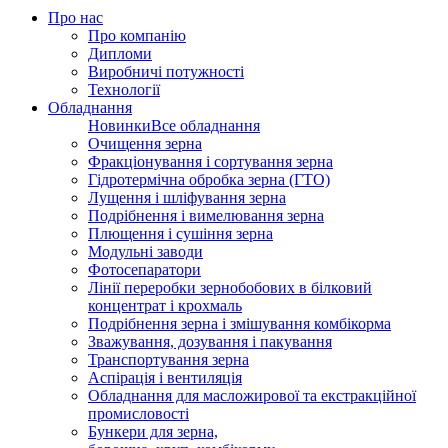
Про нас
Про компанію
Дипломи
Виробничі потужності
Технології
Обладнання
Новинки
Все обладнання
Очищення зерна
Фракціонування і сортування зерна
Гідротермічна обробка зерна (ГТО)
Лущення і шліфування зерна
Подрібнення і вимелювання зерна
Плющення і сушіння зерна
Модульні заводи
Фотосепаратори
Лінії переробки зернобобових в білковий
концентрат і крохмаль
Подрібнення зерна і змішування комбікорма
Зважування, дозування і пакування
Транспортування зерна
Аспірація і вентиляція
Обладнання для масложирової та екстракційної
промисловості
Бункери для зерна,