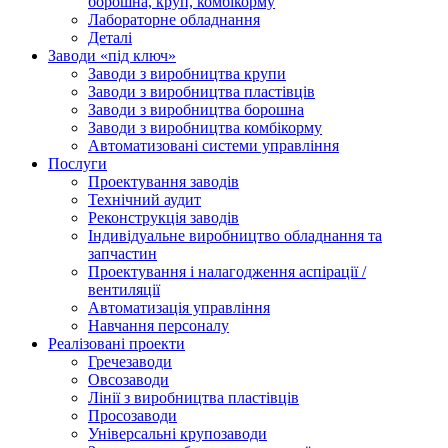
борошна, круп, комбікорму
Лабораторне обладнання
Деталі
Заводи «під ключ»
Заводи з виробництва крупи
Заводи з виробництва пластівців
Заводи з виробництва борошна
Заводи з виробництва комбікорму
Автоматизовані системи управління
Послуги
Проектування заводів
Технічний аудит
Реконструкція заводів
Індивідуальне виробництво обладнання та
запчастин
Проектування і налагодження аспірації /
вентиляції
Автоматизація управління
Навчання персоналу
Реалізовані проекти
Гречезаводи
Овсозаводи
Лінії з виробництва пластівців
Просозаводи
Універсальні крупозаводи