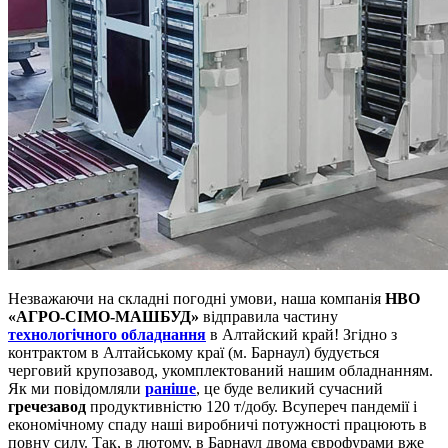
Незважаючи на складні погодні умови, наша компанія
НВО
«АГРО-СІМО-МАШБУД»
відправила частину
технологічного обладнання
в Алтайский край! Згідно з
контрактом в Алтайському краї (м. Барнаул) будується
черговий крупозавод, укомплектований нашим обладнанням.
Як ми повідомляли
раніше
, це буде великий сучасний
гречезавод
продуктивністю 120 т/добу. Всупереч пандемії і
економічному спаду наші виробничі потужності працюють в
повну силу. Так, в лютому, в Барнаул двома єврофурами вже