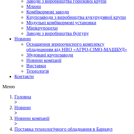
Заводи з виробництва горохової крупи
Млини
Комбікормові заводи
Крупозаводи з виробництва кукурудзяної крупи
Модульні комбікормові установки
Мінікрупоцехи
Заводи з виробництва булгуру
Новини
Оснащення зерноочисного комплексу
обладнанням від НВО «АГРО-СІМО-МАШБУД»
Збудовані крупозаводи
Новини компанії
Виставки
Технологія
Контакти
Меню
Головна
>
Новини
>
Новини компанії
>
Поставка технологічного обладнання в Барнаул