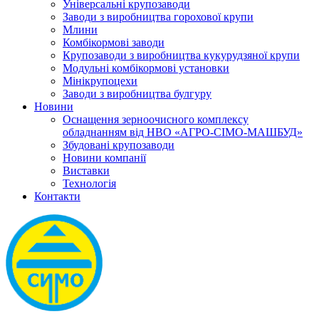
Універсальні крупозаводи
Заводи з виробництва горохової крупи
Млини
Комбікормові заводи
Крупозаводи з виробництва кукурудзяної крупи
Модульні комбікормові установки
Мінікрупоцехи
Заводи з виробництва булгуру
Новини
Оснащення зерноочисного комплексу
обладнанням від НВО «АГРО-СІМО-МАШБУД»
Збудовані крупозаводи
Новини компанії
Виставки
Технологія
Контакти