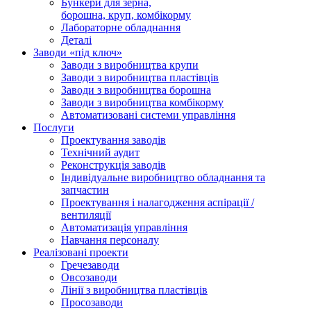
Бункери для зерна,
борошна, круп, комбікорму
Лабораторне обладнання
Деталі
Заводи «під ключ»
Заводи з виробництва крупи
Заводи з виробництва пластівців
Заводи з виробництва борошна
Заводи з виробництва комбікорму
Автоматизовані системи управління
Послуги
Проектування заводів
Технічний аудит
Реконструкція заводів
Індивідуальне виробництво обладнання та
запчастин
Проектування і налагодження аспірації /
вентиляції
Автоматизація управління
Навчання персоналу
Реалізовані проекти
Гречезаводи
Овсозаводи
Лінії з виробництва пластівців
Просозаводи