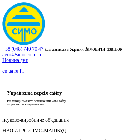
+38 (048) 740 70 47
Замовити дзвінок
Для дзвінків з України
agro@simo.com.ua
Новина дня
en
ua
ru
Pl
Українська версія сайту
Ви завжди зможете переключити мову сайту,
скориставшись перемикачем.
науково-виробниче об'єднання
НВО АГРО-СІМО-МАШБУД