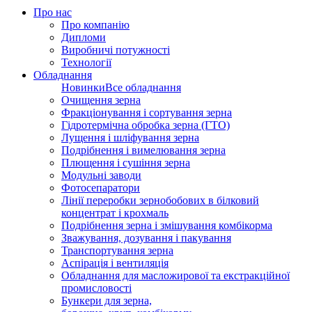
Про нас
Про компанію
Дипломи
Виробничі потужності
Технології
Обладнання
Новинки
Все обладнання
Очищення зерна
Фракціонування і сортування зерна
Гідротермічна обробка зерна (ГТО)
Лущення і шліфування зерна
Подрібнення і вимелювання зерна
Плющення і сушіння зерна
Модульні заводи
Фотосепаратори
Лінії переробки зернобобових в білковий
концентрат і крохмаль
Подрібнення зерна і змішування комбікорма
Зважування, дозування і пакування
Транспортування зерна
Аспірація і вентиляція
Обладнання для масложирової та екстракційної
промисловості
Бункери для зерна,