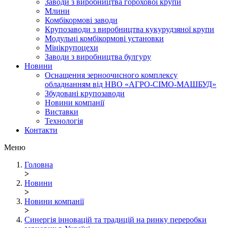
Заводи з виробництва горохової крупи
Млини
Комбікормові заводи
Крупозаводи з виробництва кукурудзяної крупи
Модульні комбікормові установки
Мінікрупоцехи
Заводи з виробництва булгуру
Новини
Оснащення зерноочисного комплексу
обладнанням від НВО «АГРО-СІМО-МАШБУД»
Збудовані крупозаводи
Новини компанії
Виставки
Технологія
Контакти
Меню
Головна
>
Новини
>
Новини компанії
>
Синергія інновацій та традицій на ринку переробки