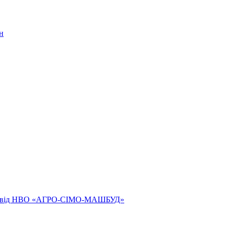
н
ям від НВО «АГРО-СІМО-МАШБУД»