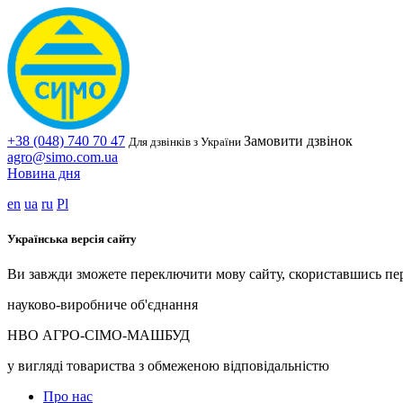
+38 (048) 740 70 47
Замовити дзвінок
Для дзвінків з України
agro@simo.com.ua
Новина дня
en
ua
ru
Pl
Українська версія сайту
Ви завжди зможете переключити мову сайту, скориставшись пе
науково-виробниче об'єднання
НВО АГРО-СІМО-МАШБУД
у вигляді товариства з обмеженою відповідальністю
Про нас