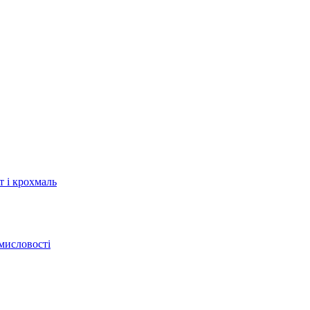
т і крохмаль
мисловості