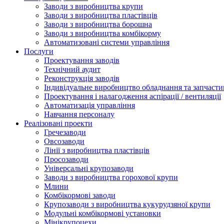
Заводи з виробництва крупи
Заводи з виробництва пластівців
Заводи з виробництва борошна
Заводи з виробництва комбікорму
Автоматизовані системи управління
Послуги
Проектування заводів
Технічний аудит
Реконструкція заводів
Індивідуальне виробництво обладнання та запчасти
Проектування і налагодження аспірації / вентиляції
Автоматизація управління
Навчання персоналу
Реалізовані проекти
Гречезаводи
Овсозаводи
Лінії з виробництва пластівців
Просозаводи
Універсальні крупозаводи
Заводи з виробництва горохової крупи
Млини
Комбікормові заводи
Крупозаводи з виробництва кукурудзяної крупи
Модульні комбікормові установки
Мінікрупоцехи