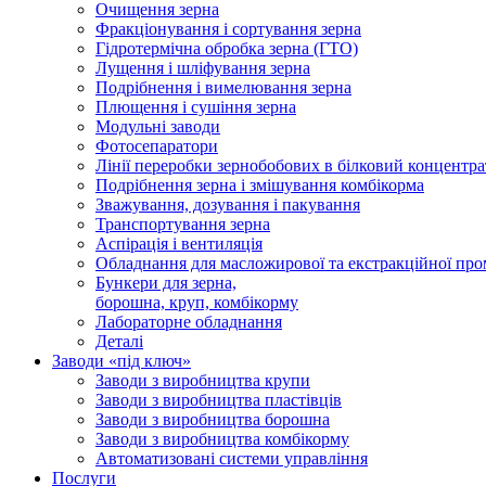
Очищення зерна
Фракціонування і сортування зерна
Гідротермічна обробка зерна (ГТО)
Лущення і шліфування зерна
Подрібнення і вимелювання зерна
Плющення і сушіння зерна
Модульні заводи
Фотосепаратори
Лінії переробки зернобобових в білковий концентра
Подрібнення зерна і змішування комбікорма
Зважування, дозування і пакування
Транспортування зерна
Аспірація і вентиляція
Обладнання для масложирової та екстракційної про
Бункери для зерна,
борошна, круп, комбікорму
Лабораторне обладнання
Деталі
Заводи «під ключ»
Заводи з виробництва крупи
Заводи з виробництва пластівців
Заводи з виробництва борошна
Заводи з виробництва комбікорму
Автоматизовані системи управління
Послуги