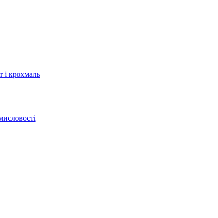
т і крохмаль
мисловості