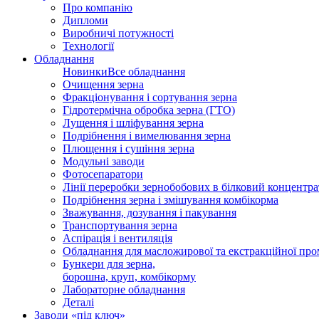
Про компанію
Дипломи
Виробничі потужності
Технології
Обладнання
Новинки
Все обладнання
Очищення зерна
Фракціонування і сортування зерна
Гідротермічна обробка зерна (ГТО)
Лущення і шліфування зерна
Подрібнення і вимелювання зерна
Плющення і сушіння зерна
Модульні заводи
Фотосепаратори
Лінії переробки зернобобових в білковий концентра
Подрібнення зерна і змішування комбікорма
Зважування, дозування і пакування
Транспортування зерна
Аспірація і вентиляція
Обладнання для масложирової та екстракційної про
Бункери для зерна,
борошна, круп, комбікорму
Лабораторне обладнання
Деталі
Заводи «під ключ»