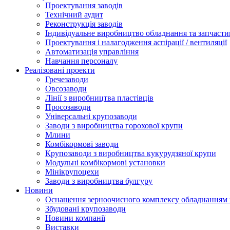
Проектування заводів
Технічний аудит
Реконструкція заводів
Індивідуальне виробництво обладнання та запчасти
Проектування і налагодження аспірації / вентиляції
Автоматизація управління
Навчання персоналу
Реалізовані проекти
Гречезаводи
Овсозаводи
Лінії з виробництва пластівців
Просозаводи
Універсальні крупозаводи
Заводи з виробництва горохової крупи
Млини
Комбікормові заводи
Крупозаводи з виробництва кукурудзяної крупи
Модульні комбікормові установки
Мінікрупоцехи
Заводи з виробництва булгуру
Новини
Оснащення зерноочисного комплексу обладнанн
Збудовані крупозаводи
Новини компанії
Виставки