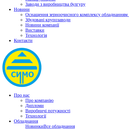
Заводи з виробництва булгуру
Новини
Оснащення зерноочисного комплексу обладнанн
Збудовані крупозаводи
Новини компанії
Виставки
Технологія
Контакти
Про нас
Про компанію
Дипломи
Виробничі потужності
Технології
Обладнання
Новинки
Все обладнання