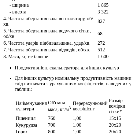
- ширина
1 865
- висота
3 322
4. Частота обертання вала вентилятору, об/
827
хв.
5. Частота обертання вала ведучого сітки,
68
об/хв.
6. Частота ударів підбивальщика, удар/хв.
272
7. Частота обертання вала відходів, об/хв.
512
8. Маса, кг, не більше
1 600
Продуктивність скальператора для інших культур
Для інших культур номінальну продуктивність машини
слід визначати з урахуванням коефіцієнтів, наведених у
таблиці:
Розмір
Об'ємна
Найменування
Перерахунковий
комірки
3
культури
коефіцієнт
маса, кг/м
сітки*
Пшениця
760
1,00
15x15
Кукурудза
700
1,00
20x20
Горох
800
1,00
20x20