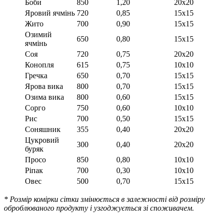
Боби
850
1,20
20х20
Яровий ячмінь
720
0,85
15x15
Жито
700
0,90
15x15
Озимий
650
0,80
15x15
ячмінь
Соя
720
0,75
20x20
Конопля
615
0,75
10х10
Гречка
650
0,70
15x15
Ярова вика
800
0,70
15x15
Озима вика
800
0,60
15x15
Сорго
750
0,60
10x10
Рис
700
0,50
15x15
Соняшник
355
0,40
20x20
Цукровий
300
0,40
20x20
буряк
Просо
850
0,80
10x10
Ріпак
700
0,30
10x10
Овес
500
0,70
15x15
* Розмір комірки сітки змінюється в залежності від розміру
оброблюваного продукту і узгоджується зі споживачем.