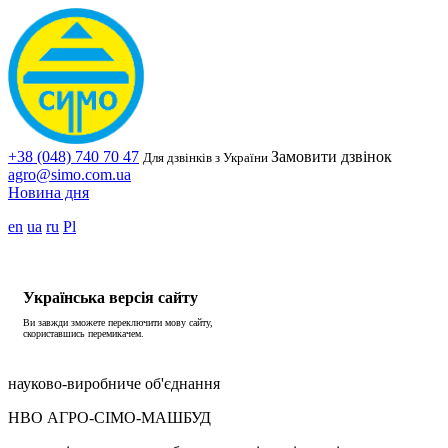
+38 (048) 740 70 47
Замовити дзвінок
Для дзвінків з України
agro@simo.com.ua
Новина дня
en
ua
ru
Pl
Українська версія сайту
Ви завжди зможете переключити мову сайту,
скориставшись перемикачем.
науково-виробниче об'єднання
НВО АГРО-СІМО-МАШБУД