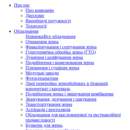
Про нас
Про компанію
Дипломи
Виробничі потужності
Технології
Обладнання
Новинки
Все обладнання
Очищення зерна
Фракціонування і сортування зерна
Гідротермічна обробка зерна (ГТО)
Лущення і шліфування зерна
Подрібнення і вимелювання зерна
Плющення і сушіння зерна
Модульні заводи
Фотосепаратори
Лінії переробки зернобобових в білковий
концентрат і крохмаль
Подрібнення зерна і змішування комбікорма
Зважування, дозування і пакування
Транспортування зерна
Аспірація і вентиляція
Обладнання для масложирової та екстракційної
промисловості
Бункери для зерна,