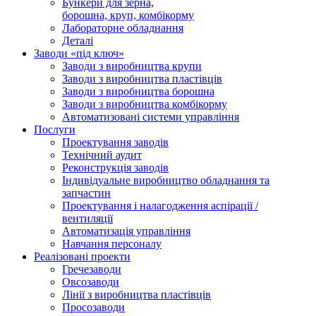
Бункери для зерна,
борошна, круп, комбікорму
Лабораторне обладнання
Деталі
Заводи «під ключ»
Заводи з виробництва крупи
Заводи з виробництва пластівців
Заводи з виробництва борошна
Заводи з виробництва комбікорму
Автоматизовані системи управління
Послуги
Проектування заводів
Технічний аудит
Реконструкція заводів
Індивідуальне виробництво обладнання та
запчастин
Проектування і налагодження аспірації /
вентиляції
Автоматизація управління
Навчання персоналу
Реалізовані проекти
Гречезаводи
Овсозаводи
Лінії з виробництва пластівців
Просозаводи