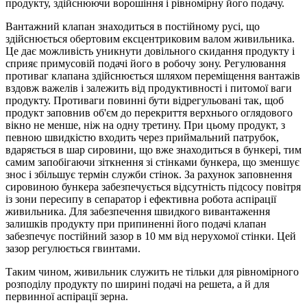
продукту, здійснюючи ворошіння і рівномірну його подачу.
Вантажний клапан знаходиться в постійному русі, що
здійснюється обертовим ексцентриковим валом живильника.
Це дає можливість уникнути довільного скидання продукту і
сприяє примусовій подачі його в робочу зону. Регулювання
противаг клапана здійснюється шляхом переміщення вантажів
вздовж важелів і залежить від продуктивності і питомої ваги
продукту. Противаги повинні бути відрегульовані так, щоб
продукт заповнив об'єм до перекриття верхнього оглядового
вікно не менше, ніж на одну третину. При цьому продукт, з
певною швидкістю входить через приймальний патрубок,
вдаряється в шар сировини, що вже знаходиться в бункері, тим
самим запобігаючи зіткнення зі стінками бункера, що зменшує
знос і збільшує термін служби стінок. За рахунок заповнення
сировиною бункера забезпечується відсутність підсосу повітря
із зони пересипу в сепаратор і ефективна робота аспірації
живильника. Для забезпечення швидкого вивантаження
залишків продукту при припиненні його подачі клапан
забезпечує постійний зазор в 10 мм від нерухомої стінки. Цей
зазор регулюється гвинтами.
Таким чином, живильник служить не тільки для рівномірного
розподілу продукту по ширині подачі на решета, а й для
первинної аспірації зерна.