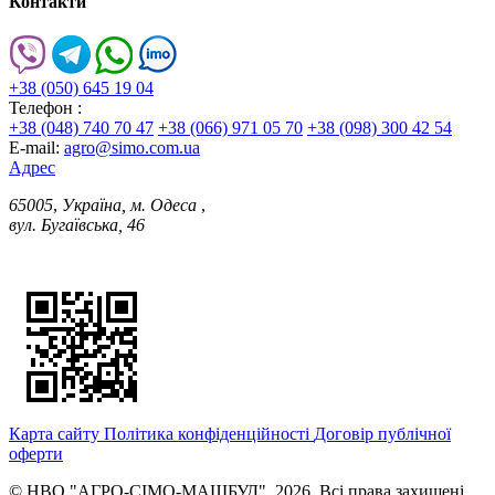
Контакти
+38 (050) 645 19 04
Телефон :
+38 (048) 740 70 47
+38 (066) 971 05 70
+38 (098) 300 42 54
E-mail:
agro@simo.com.ua
Адрес
65005
,
Україна, м. Одеса
,
вул. Бугаївська, 46
Карта сайту
Політика конфіденційності
Договір публічної
оферти
© НВО "АГРО-СІМО-МАШБУД". 2026. Всі права захищені