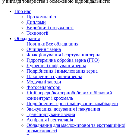
у вигляді товариства з обмеженою відповідальністю
Про нас
Про компанію
Дипломи
Виробничі потужності
Технології
Обладнання
Новинки
Все обладнання
Очищення зерна
Фракціонування і сортування зерна
Гідротермічна обробка зерна (ГТО)
Лущення і шліфування зерна
Подрібнення і вимелювання зерна
Плющення і сушіння зерна
Модульні заводи
Фотосепаратори
Лінії переробки зернобобових в білковий
концентрат і крохмаль
Подрібнення зерна і змішування комбікорма
Зважування, дозування і пакування
Транспортування зерна
Аспірація і вентиляція
Обладнання для масложирової та екстракційної
промисловості