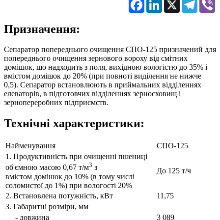
Facebook
LinkedIn
X
Telegr
V
Призначення:
Сепаратор попереднього очищення СПО-125 призначений для
попереднього очищення зернового вороху від смітних
домішок, що надходить з поля, вихідною вологістю до 35% і
вмістом домішок до 20% (при повноті виділення не нижче
0,5). Сепаратор встановлюють в приймальних відділеннях
елеваторів, в підготовчих відділеннях зерносховищ і
зернопереробних підприємств.
Технічні характеристики:
Найменування
СПО-125
1. Продуктивність при очищенні пшениці
3
об'ємною масою 0,67 т/м
з
До 125 т/ч
вмістом домішок до 10% (в тому числі
соломистої до 1%) при вологості 20%
2. Встановлена потужність, кВт
11,75
3. Габаритні розміри, мм
- довжина
3 089