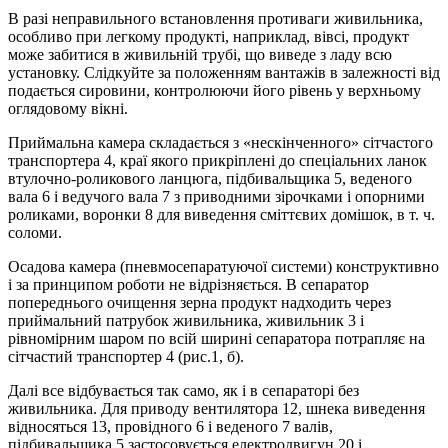
В разі неправильного встановлення противаги живильника,
особливо при легкому продукті, наприклад, вівсі, продукт
може забитися в живильній трубі, що виведе з ладу всю
установку. Слідкуйте за положенням вантажів в залежності від
подається сировини, контролюючи його рівень у верхньому
оглядовому вікні.
Приймальна камера складається з «нескінченного» сітчастого
транспортера 4, краї якого прикріплені до спеціальних ланок
втулочно-роликового ланцюга, підбивальщика 5, веденого
вала 6 і ведучого вала 7 з приводними зірочками і опорними
роликами, воронки 8 для виведення сміттєвих домішок, в т. ч.
соломи.
Осадова камера (пневмосепаратуючої системи) конструктивно
і за принципом роботи не відрізняється. В сепаратор
попереднього очищення зерна продукт надходить через
приймальний патрубок живильника, живильник 3 і
рівномірним шаром по всій ширині сепаратора потрапляє на
сітчастий транспортер 4 (рис.1, б).
Далі все відбувається так само, як і в сепараторі без
живильника. Для приводу вентилятора 12, шнека виведення
відносяться 13, провідного 6 і веденого 7 валів,
підбивальщика 5 застосовується електродвигун 20 і