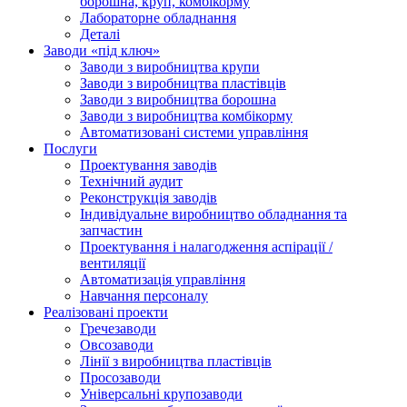
борошна, круп, комбікорму
Лабораторне обладнання
Деталі
Заводи «під ключ»
Заводи з виробництва крупи
Заводи з виробництва пластівців
Заводи з виробництва борошна
Заводи з виробництва комбікорму
Автоматизовані системи управління
Послуги
Проектування заводів
Технічний аудит
Реконструкція заводів
Індивідуальне виробництво обладнання та
запчастин
Проектування і налагодження аспірації /
вентиляції
Автоматизація управління
Навчання персоналу
Реалізовані проекти
Гречезаводи
Овсозаводи
Лінії з виробництва пластівців
Просозаводи
Універсальні крупозаводи