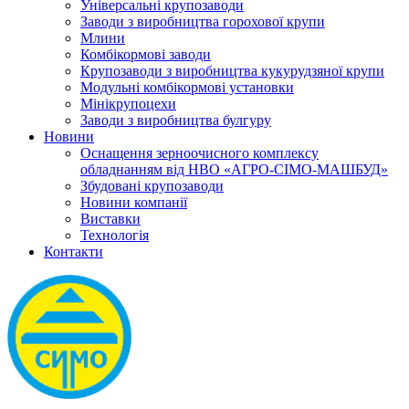
Універсальні крупозаводи
Заводи з виробництва горохової крупи
Млини
Комбікормові заводи
Крупозаводи з виробництва кукурудзяної крупи
Модульні комбікормові установки
Мінікрупоцехи
Заводи з виробництва булгуру
Новини
Оснащення зерноочисного комплексу
обладнанням від НВО «АГРО-СІМО-МАШБУД»
Збудовані крупозаводи
Новини компанії
Виставки
Технологія
Контакти