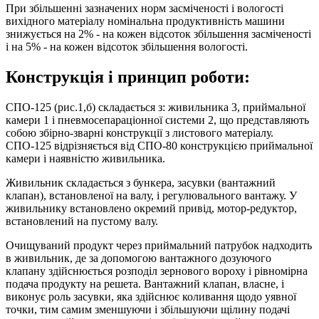
При збільшенні зазначених норм засміченості і вологості
вихідного матеріалу номінальна продуктивність машини
знижується на 2% - на кожен відсоток збільшення засміченості
і на 5% - на кожен відсоток збільшення вологості.
Конструкція і принцип роботи:
СПО-125 (рис.1,б) складається з: живильника 3, приймальної
камери 1 і пневмосепараціонної системи 2, що представляють
собою збірно-зварні конструкції з листового матеріалу.
СПО-125 відрізняється від СПО-80 конструкцією приймальної
камери і наявністю живильника.
Живильник складається з бункера, засувки (вантажний
клапан), встановленої на валу, і регулювального вантажу. У
живильнику встановлено окремий привід, мотор-редуктор,
встановлений на пустому валу.
Очищуваний продукт через приймальний патрубок надходить
в живильник, де за допомогою вантажного дозуючого
клапану здійснюється розподіл зернового вороху і рівномірна
подача продукту на решета. Вантажний клапан, власне, і
виконує роль засувки, яка здійснює коливання щодо уявної
точки, тим самим зменшуючи і збільшуючи щілину подачі