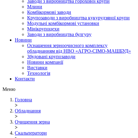
Заводи з виробництва горохової крупи
Млини
Комбікормові заводи
Крупозаводи з виробництва кукурудзяної крупи
Модульні комбікормові установки
Мінікрупоцехи
Заводи з виробництва булгуру
Новини
Оснащення зерноочисного комплексу
обладнанням від НВО «АГРО-СІМО-МАШБУД»
Збудовані крупозаводи
Новини компанії
Виставки
Технологія
Контакти
Меню
Головна
>
Обладнання
>
Очищення зерна
>
Скальператори