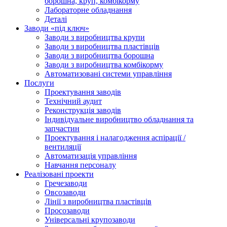
борошна, круп, комбікорму
Лабораторне обладнання
Деталі
Заводи «під ключ»
Заводи з виробництва крупи
Заводи з виробництва пластівців
Заводи з виробництва борошна
Заводи з виробництва комбікорму
Автоматизовані системи управління
Послуги
Проектування заводів
Технічний аудит
Реконструкція заводів
Індивідуальне виробництво обладнання та
запчастин
Проектування і налагодження аспірації /
вентиляції
Автоматизація управління
Навчання персоналу
Реалізовані проекти
Гречезаводи
Овсозаводи
Лінії з виробництва пластівців
Просозаводи
Універсальні крупозаводи