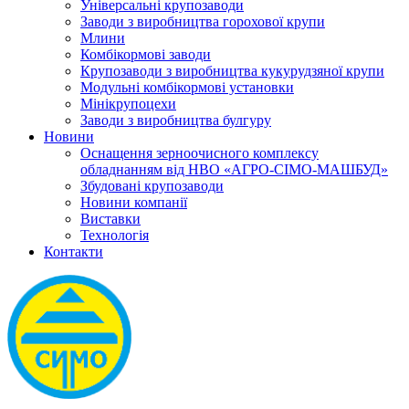
Універсальні крупозаводи
Заводи з виробництва горохової крупи
Млини
Комбікормові заводи
Крупозаводи з виробництва кукурудзяної крупи
Модульні комбікормові установки
Мінікрупоцехи
Заводи з виробництва булгуру
Новини
Оснащення зерноочисного комплексу
обладнанням від НВО «АГРО-СІМО-МАШБУД»
Збудовані крупозаводи
Новини компанії
Виставки
Технологія
Контакти