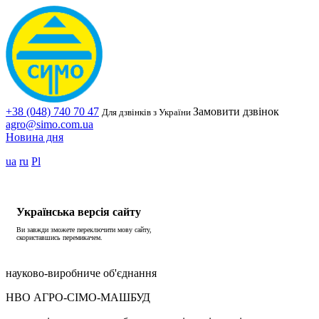
+38 (048) 740 70 47
Замовити дзвінок
Для дзвінків з України
agro@simo.com.ua
Новина дня
ua
ru
Pl
Українська версія сайту
Ви завжди зможете переключити мову сайту,
скориставшись перемикачем.
науково-виробниче об'єднання
НВО АГРО-СІМО-МАШБУД