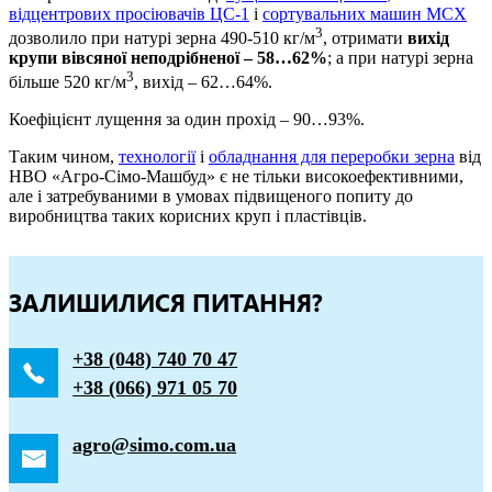
відцентрових просіювачів ЦС-1
і
сортувальних машин МСХ
3
дозволило при натурі зерна 490-510 кг/м
, отримати
вихід
крупи вівсяної неподрібненої – 58…62%
; а при натурі зерна
3
більше 520 кг/м
, вихід – 62…64%.
Коефіцієнт лущення за один прохід – 90…93%.
Таким чином,
технології
і
обладнання для переробки зерна
від
НВО «Агро-Сімо-Машбуд» є не тільки високоефективними,
але і затребуваними в умовах підвищеного попиту до
виробництва таких корисних круп і пластівців.
ЗАЛИШИЛИСЯ ПИТАННЯ?
+38 (048) 740 70 47
+38 (066) 971 05 70
agro@simo.com.ua