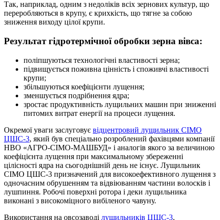
Так, наприклад, одним з недоліків всіх зернових культур, що
переробляються в крупу, є крихкість, що тягне за собою
зниження виходу цілої крупи.
Результат гідротермічної обробки зерна вівса:
поліпшуються технологічні властивості зерна;
підвищується поживна цінність і споживчі властивості
крупи;
збільшуються коефіцієнти лущення;
зменшується подрібнення ядра;
зростає продуктивність лущильних машин при зниженні
питомих витрат енергії на процеси лущення.
Окремої уваги заслуговує
відцентровий лущильник СІМО
ЦШС-3
, який був спеціально розроблений фахівцями компанії
НВО «АГРО-СІМО-МАШБУД» і аналогів якого за величиною
коефіцієнта лущення при максимальному збереженні
цілісності ядра на сьогоднішній день не існує. Лущильник
СІМО ЦШС-3 призначений для високоефективного лущення з
одночасним обрушенням та відвіюванням частини волосків і
лушпиння. Робочі поверхні ротора і деки лущильника
виконані з високоміцного вибіленого чавуну.
Використання на овсозаводі
лущильників ЦШС-3
,