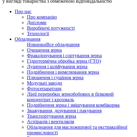
у вигляді товариства з обмеженою відповідальністю
Про нас
Про компанію
Дипломи
Виробничі потужності
Технології
Обладнання
Новинки
Все обладнання
Очищення зерна
Фракціонування і сортування зерна
Гідротермічна обробка зерна (ГТО)
Лущення і шліфування зерна
Подрібнення і вимелювання зерна
Плющення і сушіння зерна
Модульні заводи
Фотосепаратори
Лінії переробки зернобобових в білковий
концентрат і крохмаль
Подрібнення зерна і змішування комбікорма
Зважування, дозування і пакування
Транспортування зерна
Аспірація і вентиляція
Обладнання для масложирової та екстракційної
промисловості