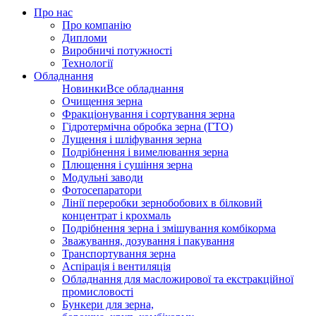
Про нас
Про компанію
Дипломи
Виробничі потужності
Технології
Обладнання
Новинки
Все обладнання
Очищення зерна
Фракціонування і сортування зерна
Гідротермічна обробка зерна (ГТО)
Лущення і шліфування зерна
Подрібнення і вимелювання зерна
Плющення і сушіння зерна
Модульні заводи
Фотосепаратори
Лінії переробки зернобобових в білковий
концентрат і крохмаль
Подрібнення зерна і змішування комбікорма
Зважування, дозування і пакування
Транспортування зерна
Аспірація і вентиляція
Обладнання для масложирової та екстракційної
промисловості
Бункери для зерна,