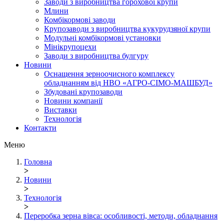
Заводи з виробництва горохової крупи
Млини
Комбікормові заводи
Крупозаводи з виробництва кукурудзяної крупи
Модульні комбікормові установки
Мінікрупоцехи
Заводи з виробництва булгуру
Новини
Оснащення зерноочисного комплексу
обладнанням від НВО «АГРО-СІМО-МАШБУД»
Збудовані крупозаводи
Новини компанії
Виставки
Технологія
Контакти
Меню
Головна
>
Новини
>
Технологія
>
Переробка зерна вівса: особливості, методи, обладнання