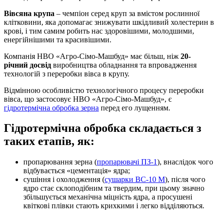
Вівсяна крупа
– чемпіон серед круп за вмістом рослинної
клітковини, яка допомагає знижувати шкідливий холестерин в
крові, і тим самим робить нас здоровішими, молодшими,
енергійнішими та красивішими.
Компанія НВО «Агро-Сімо-Машбуд» має більш, ніж
20-
річний досвід
виробництва обладнання та впровадження
технологій з переробки вівса в крупу.
Відмінною особливістю технологічного процесу переробки
вівса, що застосовує НВО «Агро-Сімо-Машбуд», є
гідротермічна обробка зерна
перед его лущенням.
Гідротермічна обробка складається з
таких етапів, як:
пропарювання зерна (
пропарювачі ПЗ-1
), внаслідок чого
відбувається «цементація» ядра;
сушіння і охолодження (
сушарки ВС-10 М
), після чого
ядро стає склоподібним та твердим, при цьому значно
збільшується механічна міцність ядра, а просушені
квіткові плівки стають крихкими і легко відділяються.