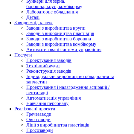
Бункери для зерна,
борошна, круп, комбікорму
Лабораторне обладнання
Деталі
Заводи «під ключ»
Заводи з виробництва крупи
Заводи з виробництва пластівців
Заводи з виробництва борошна
Заводи з виробництва комбікорму
Автоматизовані системи управління
Послуги
Проектування заводів
Технічний аудит
Реконструкція заводів
Індивідуальне виробництво обладнання та
запчастин
Проектування і налагодження аспірації /
вентиляції
Автоматизація управління
Навчання персоналу
Реалізовані проекти
Гречезаводи
Овсозаводи
Лінії з виробництва пластівців
Просозаводи