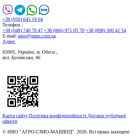
+38 (050) 645 19 04
Телефон :
+38 (048) 740 70 47
+38 (066) 971 05 70
+38 (098) 300 42 54
E-mail:
agro@simo.com.ua
Адрес
65005
,
Україна, м. Одеса
,
вул. Бугаївська, 46
Карта сайту
Політика конфіденційності
Договір публічної
оферти
© НВО "АГРО-СІМО-МАШБУД". 2026. Всі права захищені